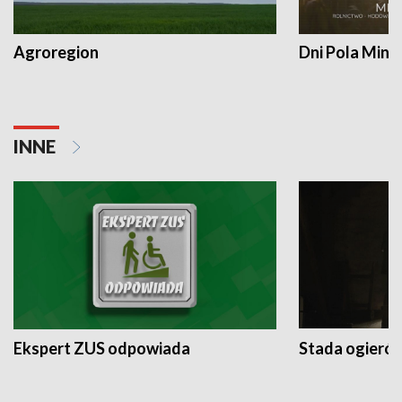
Agroregion
Dni Pola Min
INNE
Ekspert ZUS odpowiada
Stada ogieró