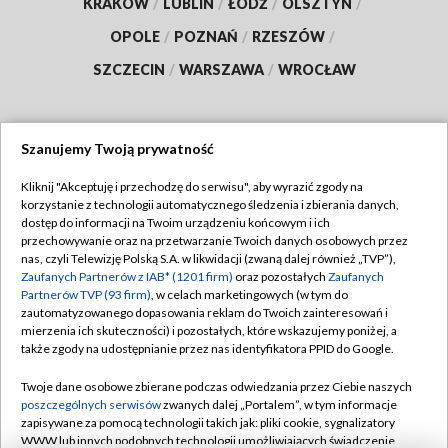
KRAKÓW
/
LUBLIN
/
ŁÓDŹ
/
OLSZTYN
/
OPOLE
/
POZNAŃ
/
RZESZÓW
/
SZCZECIN
/
WARSZAWA
/
WROCŁAW
Szanujemy Twoją prywatność
Dołącz do nas:
Kliknij "Akceptuję i przechodzę do serwisu", aby wyrazić zgody na
korzystanie z technologii automatycznego śledzenia i zbierania danych,
TVP
dostęp do informacji na Twoim urządzeniu końcowym i ich
Abonament TVP
przechowywanie oraz na przetwarzanie Twoich danych osobowych przez
Regulamin TVP
nas, czyli Telewizję Polską S.A. w likwidacji (zwaną dalej również „TVP”),
Emisja w TVP
Polityka prywatności
Zaufanych Partnerów z IAB* (1201 firm)
oraz pozostałych
Zaufanych
Partnerów TVP (93 firm)
, w celach marketingowych (w tym do
Centrum informacji TVP
Moje zgody
zautomatyzowanego dopasowania reklam do Twoich zainteresowań i
mierzenia ich skuteczności) i pozostałych, które wskazujemy poniżej, a
Naziemna Telewizja Cyfrowa
Pomoc
także zgody na udostępnianie przez nas identyfikatora PPID do Google.
Sklep TVP
Biuro reklamy
Twoje dane osobowe zbierane podczas odwiedzania przez Ciebie naszych
Rada Programowa
Kontakt
poszczególnych serwisów
zwanych dalej „Portalem”, w tym informacje
zapisywane za pomocą technologii takich jak: pliki cookie, sygnalizatory
System NOS
WWW lub innych podobnych technologii umożliwiających świadczenie