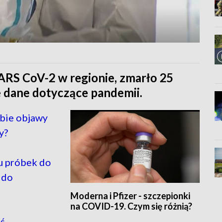
ARS CoV-2 w regionie, zmarło 25
 dane dotyczące pandemii.
ebie objawy
y?
u próbek do
 do
Moderna i Pfizer - szczepionki
na COVID-19. Czym się różnią?
ś