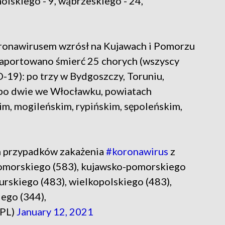
holskiego - 9, wąbrzeskiego - 24,
ronawirusem wzrósł na Kujawach i Pomorzu
araportowano śmierć 25 chorych (wszyscy
-19): po trzy w Bydgoszczy, Toruniu,
 po dwie we Włocławku, powiatach
im, mogileńskim, rypińskim, sępoleńskim,
 przypadków zakażenia
#koronawirus
z
omorskiego (583), kujawsko-pomorskiego
urskiego (483), wielkopolskiego (483),
ego (344),
_PL)
January 12, 2021