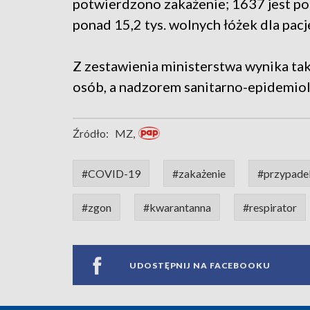
potwierdzono zakażenie; 1637 jest po
ponad 15,2 tys. wolnych łóżek dla pa
Z zestawienia ministerstwa wynika tak
osób, a nadzorem sanitarno-epidemio
Źródło:
MZ,
#COVID-19
#zakażenie
#przypade
#zgon
#kwarantanna
#respirator
UDOSTĘPNIJ NA FACEBOOKU