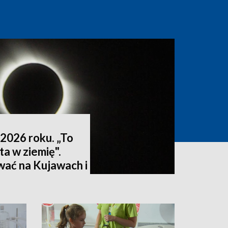
2026 roku. „To
ta w ziemię".
wać na Kujawach i
ktualizacja]