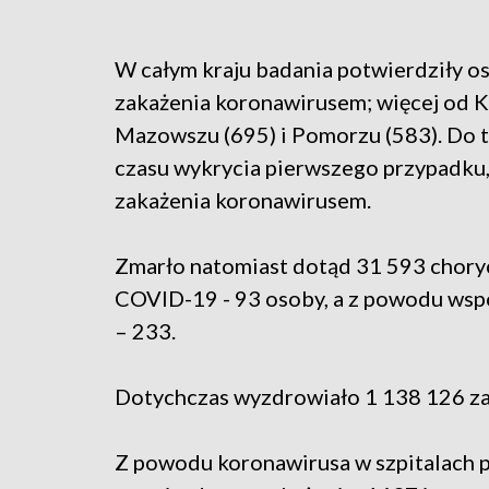
W całym kraju badania potwierdziły 
zakażenia koronawirusem; więcej od 
Mazowszu (695) i Pomorzu (583). Do t
czasu wykrycia pierwszego przypadk
zakażenia koronawirusem.
Zmarło natomiast dotąd 31 593 choryc
COVID-19 - 93 osoby, a z powodu wsp
– 233.
Dotychczas wyzdrowiało 1 138 126 z
Z powodu koronawirusa w szpitalach 