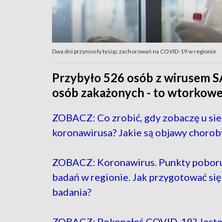
Dwa dni przyniosły tysiąc zachorowań na COVID-19 w regionie
Przybyło 526 osób z wirusem S
osób zakażonych - to wtorkowe
ZOBACZ: Co zrobić, gdy zobaczę u si
koronawirusa? Jakie są objawy chorob
ZOBACZ: Koronawirus. Punkty pobor
badań w regionie. Jak przygotować się
badania?
ZOBACZ: Pokonałeś COVID-19? Jeste