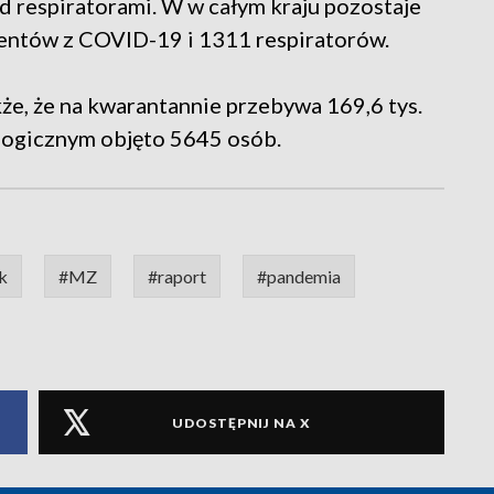
d respiratorami. W w całym kraju pozostaje
cjentów z COVID-19 i 1311 respiratorów.
że, że na kwarantannie przebywa 169,6 tys.
logicznym objęto 5645 osób.
k
#MZ
#raport
#pandemia
UDOSTĘPNIJ NA X