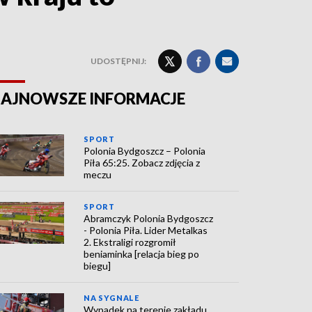
UDOSTĘPNIJ:
AJNOWSZE INFORMACJE
SPORT
Polonia Bydgoszcz – Polonia
Piła 65:25. Zobacz zdjęcia z
meczu
SPORT
Abramczyk Polonia Bydgoszcz
- Polonia Piła. Lider Metalkas
2. Ekstraligi rozgromił
beniaminka [relacja bieg po
biegu]
NA SYGNALE
Wypadek na terenie zakładu