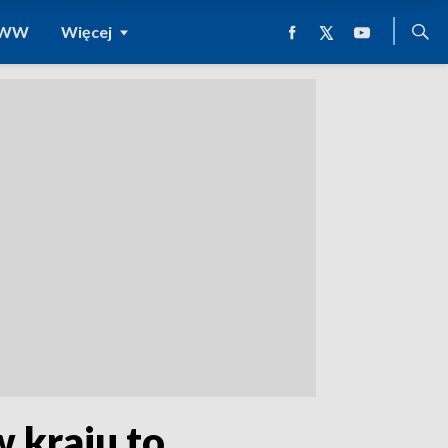
 WWW
Więcej
 kraju to