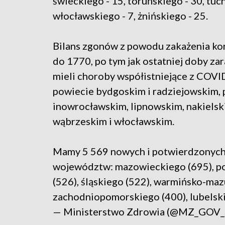
świeckiego - 15, toruńskiego - 30, tuc
włocławskiego - 7, żnińskiego - 25.
Bilans zgonów z powodu zakażenia ko
do 1770, po tym jak ostatniej doby z
mieli choroby współistniejące z COVID
powiecie bydgoskim i radziejowskim,
inowrocławskim, lipnowskim, nakielsk
wąbrzeskim i włocławskim.
Mamy 5 569 nowych i potwierdzonych
województw: mazowieckiego (695), p
(526), śląskiego (522), warmińsko-maz
zachodniopomorskiego (400), lubelski
— Ministerstwo Zdrowia (@MZ_GOV