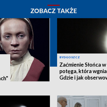
ZOBACZ TAKŻE
BYDGOSZCZ
Zaćmienie Słońca w 
potęga, która wgnia
:
Gdzie i jak obserwo
ach"
Pomorzu? [zdjęcia, a