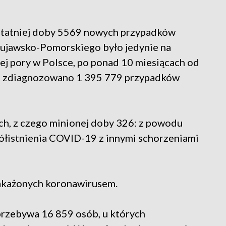
ostatniej doby 5569 nowych przypadków
Kujawsko-Pomorskiego było jedynie na
ej pory w Polsce, po ponad 10 miesiącach od
u, zdiagnozowano 1 395 779 przypadków
h, z czego minionej doby 326: z powodu
ółistnienia COVID-19 z innymi schorzeniami
akażonych koronawirusem.
przebywa 16 859 osób, u których