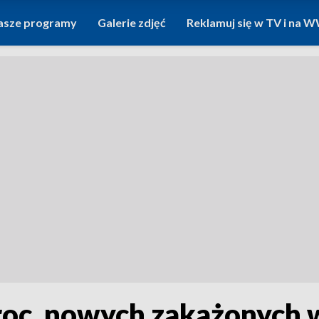
asze programy
Galerie zdjęć
Reklamuj się w TV i na
roc. nowych zakażonych w