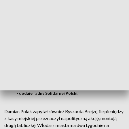
wydaje pieniądze w celu politycznej
propagandy na kolejną tablicę, która
informuje o jego politycznym działaniu w
celu zaskarżenia zarządzenia wojewody.
Należy również przypomnieć, że w
uzasadnieniu do uchwały udzielającej PRB
możliwość zaskarżenia decyzji wojewody
przyjętej przez radnych koalicji, staje w
obronie sytemu totalitarnego, pod
którego okupacją Polska znajdowała się
ponad 40 lat, tym samym legitymizuje
działalność Armii Radzieckiej na terenie
RP
- dodaje radny Solidarnej Polski.
Damian Polak zapytał również Ryszarda Brejzę, ile pieniędzy
z kasy miejskiej przeznaczył na polityczną akcję, montują
drugą tabliczkę. Włodarz miasta ma dwa tygodnie na