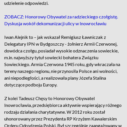
udzielenie odpowiedzi.
ZOBACZ: Honorowy Obywatel za radzieckiego czołgistę.
Dyskusja wokół dekomunizacji ulicy w Inowrocławiu
Iwan Alejnik to – jak wskazał Remigiusz Ławniczak z
Delegatury IPN w Bydgoszczy - żołnierz Armii Czerwonej,
dowódca czołgu, posiadał wysokie odznaczenia sowieckie,
m.in. najwyższy tytuł sowiecki bohatera Związku
Sowieckiego. Armia Czerwona 1945 roku, gdy wkraczała na
tereny naszego regionu, nie przynosiła Polsce ani wolności,
ani niepodległości, a realizowała plany Józefa Stalina
dotyczące podboju Europy.
Z kolei Tadeusz Chęsy to Honorowy Obywatel
Inowrocławia, przedsiębiorca aktywnie wspierający różnego
rodzaju działania charytatywne. W 2012 roku został
uhonorowany przez Prezydenta RP Krzyżem Kawalerskim
Orderu Odrodzenia Polski. Był szczególnie zaangażowany w