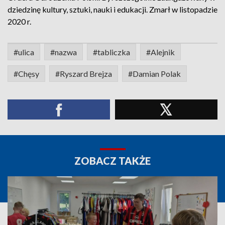
dziedzinę kultury, sztuki, nauki i edukacji. Zmarł w listopadzie
2020 r.
#ulica
#nazwa
#tabliczka
#Alejnik
#Chęsy
#Ryszard Brejza
#Damian Polak
ZOBACZ TAKŻE