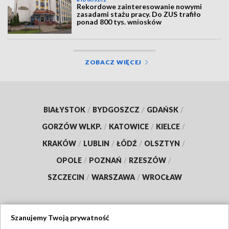
BYDGOSZCZ
Rekordowe zainteresowanie nowymi
zasadami stażu pracy. Do ZUS trafiło
ponad 800 tys. wniosków
ZOBACZ WIĘCEJ
BIAŁYSTOK
/
BYDGOSZCZ
/
GDAŃSK
/
GORZÓW WLKP.
/
KATOWICE
/
KIELCE
/
KRAKÓW
/
LUBLIN
/
ŁÓDŹ
/
OLSZTYN
/
OPOLE
/
POZNAŃ
/
RZESZÓW
/
SZCZECIN
/
WARSZAWA
/
WROCŁAW
Szanujemy Twoją prywatność
Dołącz do nas: