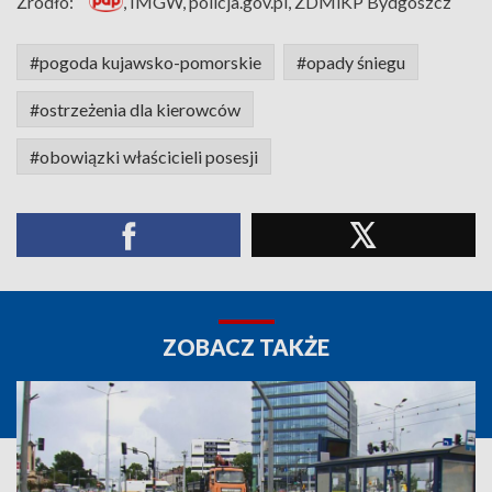
Źródło:
, IMGW, policja.gov.pl, ZDMiKP Bydgoszcz
#pogoda kujawsko-pomorskie
#opady śniegu
#ostrzeżenia dla kierowców
#obowiązki właścicieli posesji
ZOBACZ TAKŻE