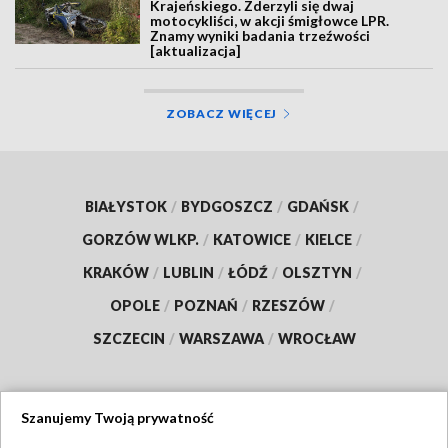
Krajeńskiego. Zderzyli się dwaj
motocykliści, w akcji śmigłowce LPR.
Znamy wyniki badania trzeźwości
[aktualizacja]
ZOBACZ WIĘCEJ
BIAŁYSTOK
/
BYDGOSZCZ
/
GDAŃSK
/
GORZÓW WLKP.
/
KATOWICE
/
KIELCE
/
KRAKÓW
/
LUBLIN
/
ŁÓDŹ
/
OLSZTYN
/
OPOLE
/
POZNAŃ
/
RZESZÓW
/
SZCZECIN
/
WARSZAWA
/
WROCŁAW
Szanujemy Twoją prywatność
Dołącz do nas: