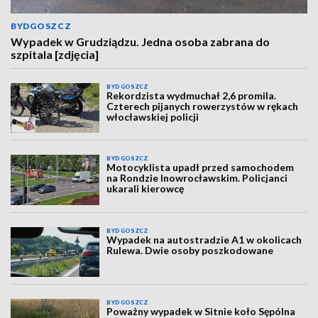
BYDGOSZCZ
Wypadek w Grudziądzu. Jedna osoba zabrana do
szpitala [zdjęcia]
BYDGOSZCZ
Rekordzista wydmuchał 2,6 promila.
Czterech pijanych rowerzystów w rękach
włocławskiej policji
BYDGOSZCZ
Motocyklista upadł przed samochodem
na Rondzie Inowrocławskim. Policjanci
ukarali kierowcę
BYDGOSZCZ
Wypadek na autostradzie A1 w okolicach
Rulewa. Dwie osoby poszkodowane
BYDGOSZCZ
Poważny wypadek w Sitnie koło Sępólna