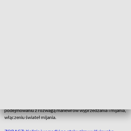
przechodzące w opady deszczu ze śniegiem. Temperatura
maksymalna około 1 stopnia Celsjusza. Wiatr umiarkowany,
okresami porywisty, miejscami powodujący zawieje śnieżne,
południowo-zachodni skręcający na zachodni.
Policja ostrzega, że opady śniegu, marznącego deszczu i
deszczu powodują, że nawierzchnia asfaltowa staje się
mokra, śliska i pokryta rozjeżdżonym śniegiem pod którym
może znajdować się lód.
I dlatego wsiadając za kierownicę samochodu, pamiętajmy o
zmniejszeniu prędkości, zwiększeniu odstępu od
poprzedzającego samochodu, dostosowaniu swoich
umiejętności do warunków panujących na drodze,
bezwzględnym przestrzeganiu przepisów ruchu drogowego,
podejmowaniu z rozwagą manewrów wyprzedzania i mijania,
włączeniu świateł mijania.