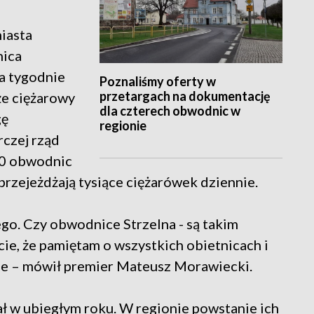
iasta
nica
a tygodnie
Poznaliśmy oferty w
przetargach na dokumentację
 że ciężarowy
dla czterech obwodnic w
gę
regionie
czej rząd
00 obwodnic
przejeżdżają tysiące ciężarówek dziennie.
go. Czy obwodnice Strzelna - są takim
e, że pamiętam o wszystkich obietnicach i
ne – mówił premier Mateusz Morawiecki.
 w ubiegłym roku. W regionie powstanie ich