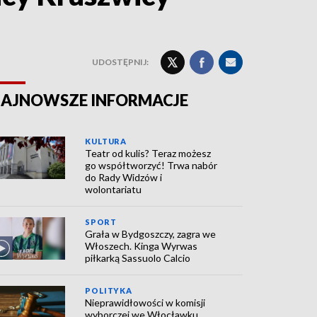
UDOSTĘPNIJ:
AJNOWSZE INFORMACJE
KULTURA
Teatr od kulis? Teraz możesz
go współtworzyć! Trwa nabór
do Rady Widzów i
wolontariatu
SPORT
Grała w Bydgoszczy, zagra we
Włoszech. Kinga Wyrwas
piłkarką Sassuolo Calcio
POLITYKA
Nieprawidłowości w komisji
wyborczej we Włocławku.