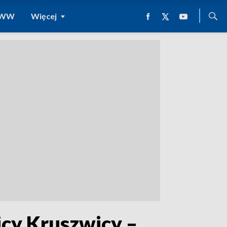
 WWW
Więcej
cy Kruszwicy –