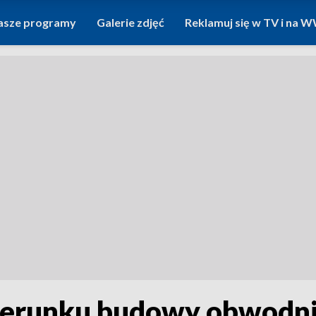
asze programy
Galerie zdjęć
Reklamuj się w TV i na
ierunku budowy obwodni