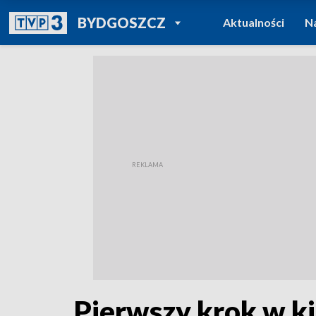
POWRÓT DO
BYDGOSZCZ
Aktualności
N
TVP REGIONY
Pierwszy krok w k