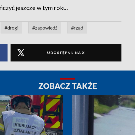
ńczyć jeszcze w tym roku.
#drogi
#zapowiedź
#rząd
UDOSTĘPNIJ NA X
ZOBACZ TAKŻE