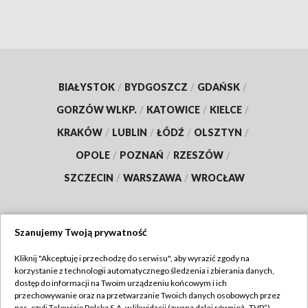
BIAŁYSTOK
/
BYDGOSZCZ
/
GDAŃSK
/
GORZÓW WLKP.
/
KATOWICE
/
KIELCE
/
KRAKÓW
/
LUBLIN
/
ŁÓDŹ
/
OLSZTYN
/
OPOLE
/
POZNAŃ
/
RZESZÓW
/
SZCZECIN
/
WARSZAWA
/
WROCŁAW
Szanujemy Twoją prywatność
Dołącz do nas:
Kliknij "Akceptuję i przechodzę do serwisu", aby wyrazić zgody na
korzystanie z technologii automatycznego śledzenia i zbierania danych,
TVP
dostęp do informacji na Twoim urządzeniu końcowym i ich
Abonament TVP
przechowywanie oraz na przetwarzanie Twoich danych osobowych przez
Regulamin TVP
nas, czyli Telewizję Polską S.A. w likwidacji (zwaną dalej również „TVP”),