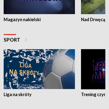
Magazyn nakielski
Nad Drwęcą
SPORT
Liga na skróty
Trening czyni 