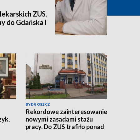
lekarskich ZUS.
ny do Gdańska i
BYDGOSZCZ
Rekordowe zainteresowanie
zyk,
nowymi zasadami stażu
pracy. Do ZUS trafiło ponad
800 tys. wniosków