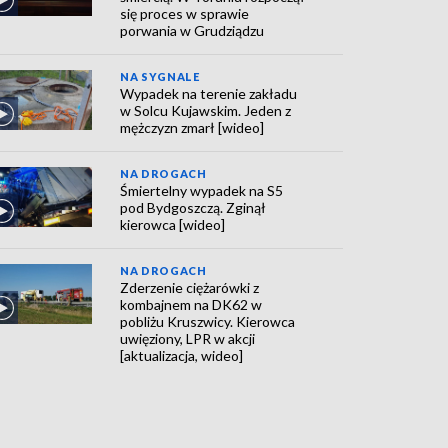
się proces w sprawie
porwania w Grudziądzu
NA SYGNALE
Wypadek na terenie zakładu
w Solcu Kujawskim. Jeden z
mężczyzn zmarł [wideo]
NA DROGACH
Śmiertelny wypadek na S5
pod Bydgoszczą. Zginął
kierowca [wideo]
NA DROGACH
Zderzenie ciężarówki z
kombajnem na DK62 w
pobliżu Kruszwicy. Kierowca
uwięziony, LPR w akcji
[aktualizacja, wideo]