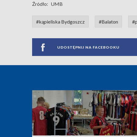
Źródło:
UMB
#kąpieliska Bydgoszcz
#Balaton
#p
UDOSTĘPNIJ NA FACEBOOKU