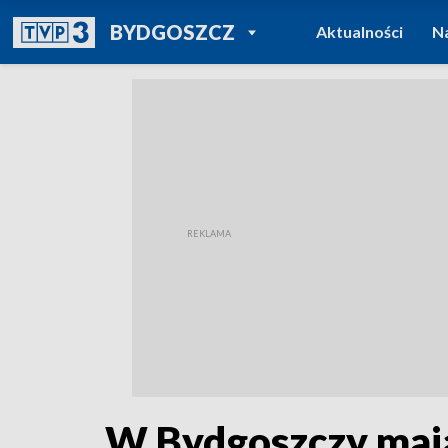
POWRÓT DO
BYDGOSZCZ
Aktualności
N
TVP REGIONY
W Bydgoszczy mają