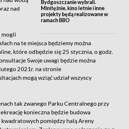
Bydgoszczanie wybrali.
Minitężnie, kino letnie i inne
oraz nad
projekty będą realizowane w
ramach BBO
ą mogli
słach na te miejsca będziemy można
ine, które odbędzie się 25 stycznia, o godz.
nsultacje Swoje uwagi będzie można
lutego 2021r. na stronie
ltacjach mogą wziąć udział wszyscy
renach tak zwanego Parku Centralnego przy
rekreację konieczna będzie budowa
w kwadratowych pomiędzy halą Areny