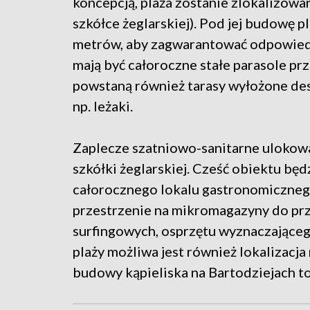
koncepcją, plaża zostanie zlokalizowa
szkółce żeglarskiej). Pod jej budowę p
metrów, aby zagwarantować odpowiedn
mają być całoroczne stałe parasole pr
powstaną również tarasy wyłożone des
np. leżaki.
Zaplecze szatniowo-sanitarne ulokow
szkółki żeglarskiej. Cześć obiektu b
całorocznego lokalu gastronomiczneg
przestrzenie na mikromagazyny do pr
surfingowych, osprzętu wyznaczającego
plaży możliwa jest również lokalizac
budowy kąpieliska na Bartodziejach to 