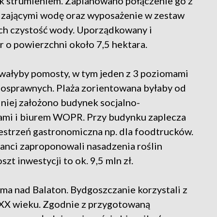
k strumieniem. Zaplanowano połączenie go z
dzającymi wodę oraz wyposażenie w zestaw
ch czystość wody. Uporządkowany i
 o powierzchni około 7,5 hektara.
wałyby pomosty, w tym jeden z 3 poziomami
osprawnych. Plaża zorientowana byłaby od
dniej założono budynek socjalno-
iami i biurem WOPR. Przy budynku zaplecza
strzeń gastronomiczna np. dla foodtrucków.
tanci zaproponowali nasadzenia roślin
t inwestycji to ok. 9,5 mln zł.
ma nad Balaton. Bydgoszczanie korzystali z
h XX wieku. Zgodnie z przygotowaną