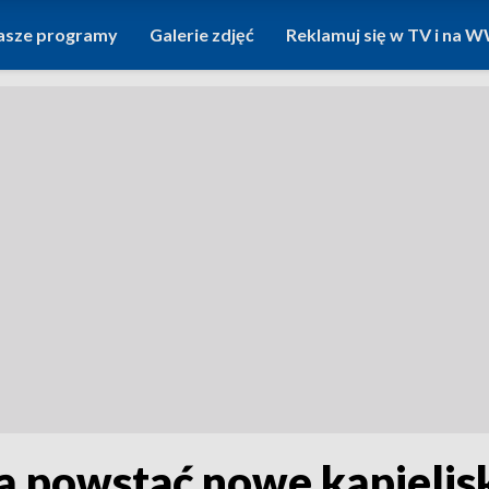
asze programy
Galerie zdjęć
Reklamuj się w TV i na
 powstać nowe kąpielisk