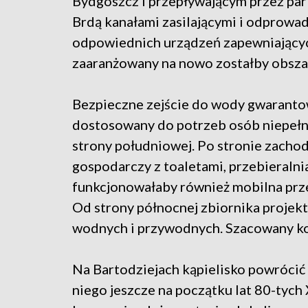
Bydgoszcz i przepływającym przez par
Brdą kanałami zasilającymi i odprowa
odpowiednich urządzeń zapewniający
zaaranżowany na nowo zostałby obszar
Bezpieczne zejście do wody gwaranto
dostosowany do potrzeb osób niepełn
strony południowej. Po stronie zacho
gospodarczy z toaletami, przebieraln
funkcjonowałaby również mobilna prze
Od strony północnej zbiornika projek
wodnych i przywodnych. Szacowany kosz
Na Bartodziejach kąpielisko powrócić 
niego jeszcze na początku lat 80-tyc