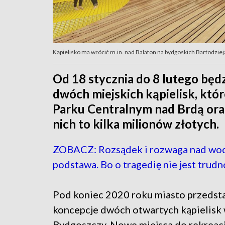
Kąpielisko ma wrócić m.in. nad Balaton na bydgoskich Bartodzie
Od 18 stycznia do 8 lutego będ
dwóch miejskich kąpielisk, któ
Parku Centralnym nad Brdą ora
nich to kilka milionów złotych.
ZOBACZ: Rozsądek i rozwaga nad wod
podstawa. Bo o tragedię nie jest trudn
Pod koniec 2020 roku miasto przedst
koncepcje dwóch otwartych kąpielisk
Bydgoszczy. Nowe miejsca do rekreac