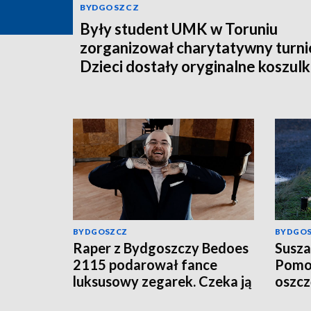
BYDGOSZCZ
Były student UMK w Toruniu
zorganizował charytatywny turnie
Dzieci dostały oryginalne koszulk
piłkarskie [zdjęcia]
BYDGOSZCZ
BYDGO
Raper z Bydgoszczy Bedoes
Susza
2115 podarował fance
Pomor
luksusowy zegarek. Czeka ją
oszc
podatek?