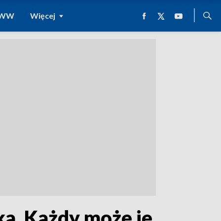
 WWW
Więcej
a. Każdy może je