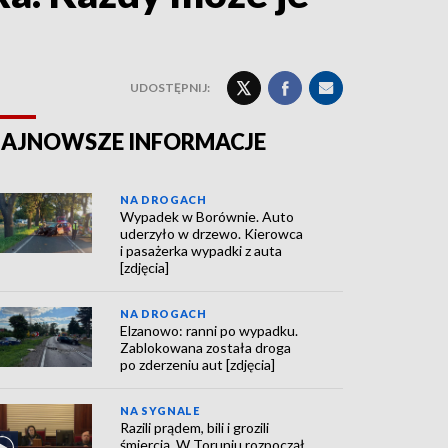
UDOSTĘPNIJ:
AJNOWSZE INFORMACJE
NA DROGACH
Wypadek w Borównie. Auto
uderzyło w drzewo. Kierowca
i pasażerka wypadki z auta
[zdjęcia]
NA DROGACH
Elzanowo: ranni po wypadku.
Zablokowana została droga
po zderzeniu aut [zdjęcia]
NA SYGNALE
Razili prądem, bili i grozili
śmiercią. W Toruniu rozpoczął