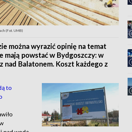
jach (Fot. UMB)
zie można wyrazić opinię na temat
re mają powstać w Bydgoszczy: w
z nad Balatonem. Koszt każdego z
ą to
o
awiło
 w
ji nad wodą