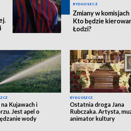
BYDGOSZCZ
Zmiany w komisjach 
j.
Kto będzie kierowa
i
Łodzi?
SZCZ
BYDGOSZCZ
 na Kujawach i
Ostatnia droga Jana
zu. Jest apel o
Rubczaka. Artysta, mu
zędzanie wody
animator kultury
studenckiej spoczął w