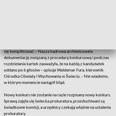
O sprawie informowały lokalne świeckie portale: Extra
Świecie i Nowe Świecie. W lipcu odbył się konkurs, który
miał wyłonić dyrektora Szkoły Podstawowej nr 1 w Świeciu.
Kandydowały dwie nauczycielki. Po przeliczeniu głosów
przez komisję, okazało się, że jedna z nich uzyskała 7 głosów,
a druga 5.
I kiedy wydawało się, że wszystko jest jasne, sprawa zaczęła
się komplikować. – Nasza kadrowa archiwizowała
dokumentację związaną z procedurą konkursową i podczas
rozdzielania kartek zauważyła, że na każdą z kandydatek
oddano po 6 głosów – opisuje Waldemar Fura, kierownik
Ośrodka Oświaty i Wychowania w Świeciu. – Nie wiadomo,
w którym momencie nastąpił błąd.
Nowy konkurs nie zostanie na razie rozpisany nowy konkurs.
Sprawą zajęła się świecka prokuratura, przesłuchiwani są
świadkowie komisji, a urzędnicy czekają właśnie na ustalenia
prokuratury.