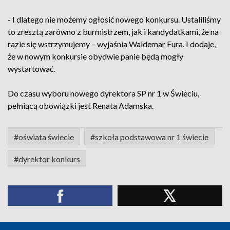
- I dlatego nie możemy ogłosić nowego konkursu. Ustaliliśmy
to zresztą zarówno z burmistrzem, jak i kandydatkami, że na
razie się wstrzymujemy – wyjaśnia Waldemar Fura. I dodaje,
że w nowym konkursie obydwie panie będą mogły
wystartować.
Do czasu wyboru nowego dyrektora SP nr 1 w Świeciu,
pełniącą obowiązki jest Renata Adamska.
#oświata świecie
#szkoła podstawowa nr 1 świecie
#dyrektor konkurs