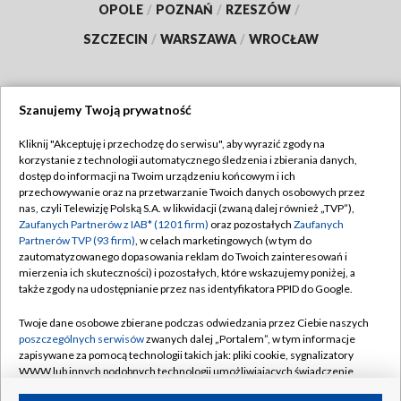
OPOLE
/
POZNAŃ
/
RZESZÓW
/
SZCZECIN
/
WARSZAWA
/
WROCŁAW
Szanujemy Twoją prywatność
Dołącz do nas:
Kliknij "Akceptuję i przechodzę do serwisu", aby wyrazić zgody na
korzystanie z technologii automatycznego śledzenia i zbierania danych,
TVP
dostęp do informacji na Twoim urządzeniu końcowym i ich
Abonament TVP
przechowywanie oraz na przetwarzanie Twoich danych osobowych przez
Regulamin TVP
nas, czyli Telewizję Polską S.A. w likwidacji (zwaną dalej również „TVP”),
Emisja w TVP
Polityka prywatności
Zaufanych Partnerów z IAB* (1201 firm)
oraz pozostałych
Zaufanych
Partnerów TVP (93 firm)
, w celach marketingowych (w tym do
Centrum informacji TVP
Moje zgody
zautomatyzowanego dopasowania reklam do Twoich zainteresowań i
mierzenia ich skuteczności) i pozostałych, które wskazujemy poniżej, a
Naziemna Telewizja Cyfrowa
Pomoc
także zgody na udostępnianie przez nas identyfikatora PPID do Google.
Sklep TVP
Biuro reklamy
Twoje dane osobowe zbierane podczas odwiedzania przez Ciebie naszych
Rada Programowa
Kontakt
poszczególnych serwisów
zwanych dalej „Portalem”, w tym informacje
zapisywane za pomocą technologii takich jak: pliki cookie, sygnalizatory
System NOS
WWW lub innych podobnych technologii umożliwiających świadczenie
dopasowanych i bezpiecznych usług, personalizację treści oraz reklam,
Informacje o nadawcy
Kanały