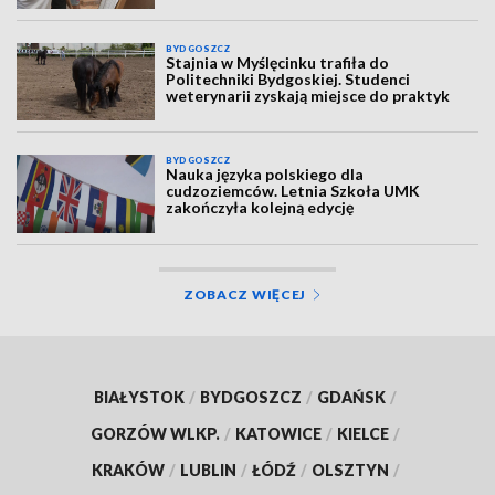
BYDGOSZCZ
Stajnia w Myślęcinku trafiła do
Politechniki Bydgoskiej. Studenci
weterynarii zyskają miejsce do praktyk
BYDGOSZCZ
Nauka języka polskiego dla
cudzoziemców. Letnia Szkoła UMK
zakończyła kolejną edycję
ZOBACZ WIĘCEJ
BIAŁYSTOK
/
BYDGOSZCZ
/
GDAŃSK
/
GORZÓW WLKP.
/
KATOWICE
/
KIELCE
/
KRAKÓW
/
LUBLIN
/
ŁÓDŹ
/
OLSZTYN
/