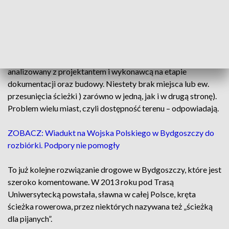
Bydgoszczanin Daniel Kaszubowski zapytał na twitterze: -
Czy zarząd dróg nie powinien aby za to rozwiązanie dostać
jakiejś nagrody?
- Temat jest nam znany – odpowiadają drogowcy. – Problem
analizowany z projektantem i wykonawcą na etapie
dokumentacji oraz budowy. Niestety brak miejsca lub ew.
przesunięcia ścieżki ) zarówno w jedną, jak i w drugą stronę).
Problem wielu miast, czyli dostępność terenu – odpowiadają.
ZOBACZ: Wiadukt na Wojska Polskiego w Bydgoszczy do
rozbiórki. Podpory nie pomogły
To już kolejne rozwiązanie drogowe w Bydgoszczy, które jest
szeroko komentowane. W 2013 roku pod Trasą
Uniwersytecką powstała, sławna w całej Polsce, kręta
ścieżka rowerowa, przez niektórych nazywana też „ścieżką
dla pijanych”.