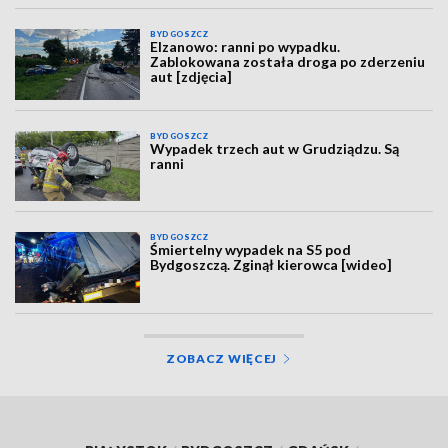
BYDGOSZCZ
Elzanowo: ranni po wypadku.
Zablokowana została droga po zderzeniu
aut [zdjęcia]
BYDGOSZCZ
Wypadek trzech aut w Grudziądzu. Są
ranni
BYDGOSZCZ
Śmiertelny wypadek na S5 pod
Bydgoszczą. Zginął kierowca [wideo]
ZOBACZ WIĘCEJ