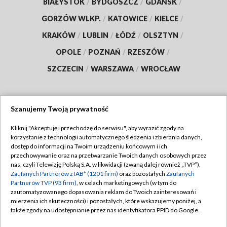
BIAŁYSTOK
/
BYDGOSZCZ
/
GDAŃSK
/
GORZÓW WLKP.
/
KATOWICE
/
KIELCE
/
KRAKÓW
/
LUBLIN
/
ŁÓDŹ
/
OLSZTYN
/
OPOLE
/
POZNAŃ
/
RZESZÓW
/
SZCZECIN
/
WARSZAWA
/
WROCŁAW
Szanujemy Twoją prywatność
Dołącz do nas:
Kliknij "Akceptuję i przechodzę do serwisu", aby wyrazić zgody na
korzystanie z technologii automatycznego śledzenia i zbierania danych,
TVP
dostęp do informacji na Twoim urządzeniu końcowym i ich
Abonament TVP
przechowywanie oraz na przetwarzanie Twoich danych osobowych przez
Regulamin TVP
nas, czyli Telewizję Polską S.A. w likwidacji (zwaną dalej również „TVP”),
Emisja w TVP
Polityka prywatności
Zaufanych Partnerów z IAB* (1201 firm)
oraz pozostałych
Zaufanych
Partnerów TVP (93 firm)
, w celach marketingowych (w tym do
Centrum informacji TVP
Moje zgody
zautomatyzowanego dopasowania reklam do Twoich zainteresowań i
mierzenia ich skuteczności) i pozostałych, które wskazujemy poniżej, a
Naziemna Telewizja Cyfrowa
Pomoc
także zgody na udostępnianie przez nas identyfikatora PPID do Google.
Sklep TVP
Biuro reklamy