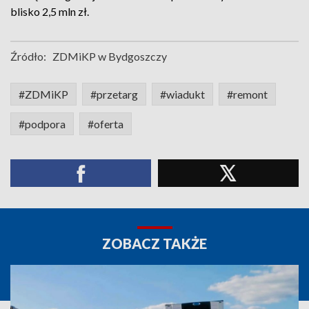
blisko 2,5 mln zł.
Źródło:
ZDMiKP w Bydgoszczy
#ZDMiKP
#przetarg
#wiadukt
#remont
#podpora
#oferta
ZOBACZ TAKŻE