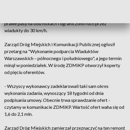
Wiadukty na jednej z głównych arterii miasta powstały w
latach 70., a były remontowany w 2007 i 2008 r za 20 mln zł.
Jesienią zeszłego roku, gdy pojawiła się korozja, zamknięto
prawe pasy na obu nitkach i ograniczono ruch przez
wiadukty do 30 km/h.
Zarząd Dróg Miejskich i Komunikacji Publicznej ogłosił
przetarg na "Wykonanie podparcia Wiaduktów
Warszawskich – północnego i południowego", a jego termin
minął w poniedziałek. W środę ZDMiKP otworzył koperty
od pięciu oferentów.
- Wszyscy wykonawcy zadeklarowali taki sam okres
wykonania zadania, wynoszący 18 tygodni od dnia
podpisania umowy. Obecnie trwa sprawdzanie ofert -
czytamy w komunikacie ZDMiKP. Wartość ofert waha się od
1,6 do 2,1 mln.
Zarząd Dróg Miejskich zamierzał przeznaczyć na ten remont