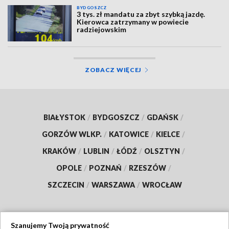
BYDGOSZCZ
3 tys. zł mandatu za zbyt szybką jazdę.
Kierowca zatrzymany w powiecie
radziejowskim
ZOBACZ WIĘCEJ
BIAŁYSTOK
/
BYDGOSZCZ
/
GDAŃSK
/
GORZÓW WLKP.
/
KATOWICE
/
KIELCE
/
KRAKÓW
/
LUBLIN
/
ŁÓDŹ
/
OLSZTYN
/
OPOLE
/
POZNAŃ
/
RZESZÓW
/
SZCZECIN
/
WARSZAWA
/
WROCŁAW
Szanujemy Twoją prywatność