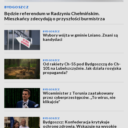
BYDGOSZCZ
Będzie referendum w Radzyniu Chełmińskim.
Mieszkańcy zdecydują o przyszłości burmistrza
BYDGOSZCZ
Wybory wójta w gminie Lniano. Znani są
kandydaci
BYDGOSZCZ
Od rakiety Ch-55 pod Bydgoszczą do Ch-
101 na Lubelszczyźnie. Jak działa rosyjska
propaganda?
BYDGOSZCZ
Wiceminister z Torunia zaatakowany
przez cyberprzestępców. „To wirus, nie
klikajcie”
BYDGOSZCZ
Bydgoszcz: Konfederacja krytykuje
ochronę zdrowia. Wskazuje na wysokie