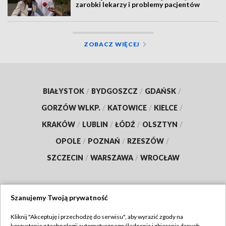
zarobki lekarzy i problemy pacjentów
ZOBACZ WIĘCEJ
BIAŁYSTOK
/
BYDGOSZCZ
/
GDAŃSK
/
GORZÓW WLKP.
/
KATOWICE
/
KIELCE
/
KRAKÓW
/
LUBLIN
/
ŁÓDŹ
/
OLSZTYN
/
OPOLE
/
POZNAŃ
/
RZESZÓW
/
SZCZECIN
/
WARSZAWA
/
WROCŁAW
Szanujemy Twoją prywatność
Dołącz do nas:
Kliknij "Akceptuję i przechodzę do serwisu", aby wyrazić zgody na
korzystanie z technologii automatycznego śledzenia i zbierania danych,