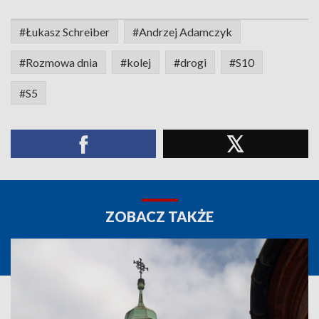
#Łukasz Schreiber
#Andrzej Adamczyk
#Rozmowa dnia
#kolej
#drogi
#S10
#S5
ZOBACZ TAKŻE