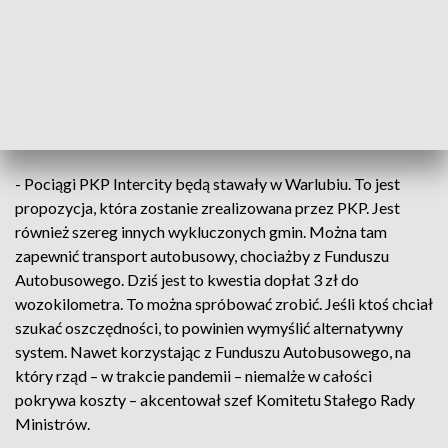
ZOBACZ: PiS ma sposób na zażegnanie kryzysu z likwidacją
połączeń kolejowych. Będzie akceptacja ponad podziałami?
Jednak – jak dodał – nie przyjechaliśmy tu z ministrem
infrastruktury krytykować działań marszałka, ale
przygotowaliśmy konkretne rozwiązania w tej sprawie.
- Pociągi PKP Intercity będą stawały w Warlubiu. To jest
propozycja, która zostanie zrealizowana przez PKP. Jest
również szereg innych wykluczonych gmin. Można tam
zapewnić transport autobusowy, chociażby z Funduszu
Autobusowego. Dziś jest to kwestia dopłat 3 zł do
wozokilometra. To można spróbować zrobić. Jeśli ktoś chciał
szukać oszczędności, to powinien wymyślić alternatywny
system. Nawet korzystając z Funduszu Autobusowego, na
który rząd – w trakcie pandemii – niemalże w całości
pokrywa koszty – akcentował szef Komitetu Stałego Rady
Ministrów.