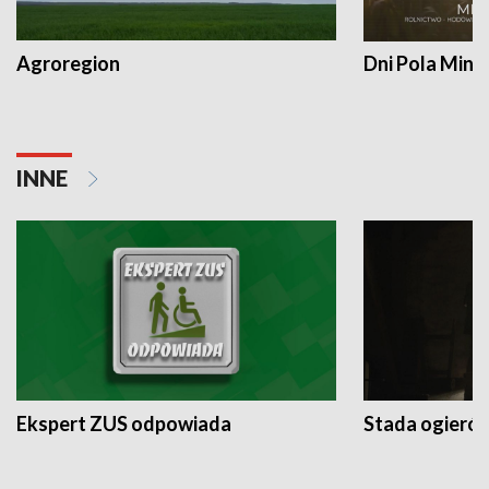
Agroregion
Dni Pola Min
INNE
Ekspert ZUS odpowiada
Stada ogieró