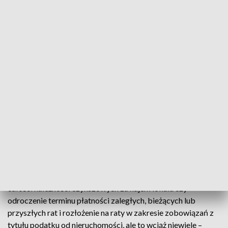
województwa kujawsko-pomorskiego
oraz Rzeczypospolitej, a jednocześnie
ważną destynację turystyczną w skali
Europy, proszę o objęcie zapowiadanym
wsparciem finansowym Rządu RP
podmiotów działających w sektorze
turystycznym, także w naszym mieście
- podkreślił Michał Zaleski.
Prezydent zwrócił uwagę, że Toruń podjął działania w
ramach specjalnego programu pomocowego dla lokalnych
przedsiębiorców. - Jako samorząd podjęliśmy działania w
ramach specjalnego programu pomocowego „Toruń dla
przedsiębiorców”, takich jak m.in. umorzenie części lub
całości należności czynszowych za najem lokalu czy
odroczenie terminu płatności zaległych, bieżących lub
przyszłych rat i rozłożenie na raty w zakresie zobowiązań z
tytułu podatku od nieruchomości, ale to wciąż niewiele –