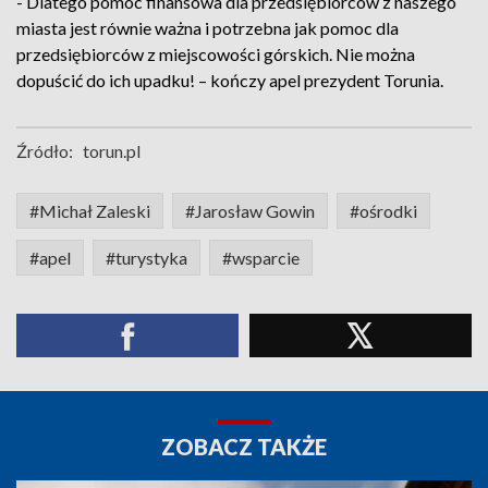
- Dlatego pomoc finansowa dla przedsiębiorców z naszego
miasta jest równie ważna i potrzebna jak pomoc dla
przedsiębiorców z miejscowości górskich. Nie można
dopuścić do ich upadku! – kończy apel prezydent Torunia.
Źródło:
torun.pl
#Michał Zaleski
#Jarosław Gowin
#ośrodki
#apel
#turystyka
#wsparcie
ZOBACZ TAKŻE