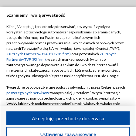
Szanujemy Twoją prywatność
Dołącz do nas:
Kliknij "Akceptuję i przechodzę do serwisu", aby wyrazić zgody na
korzystanie z technologii automatycznego śledzenia i zbierania danych,
TVP
dostęp do informacji na Twoim urządzeniu końcowym i ich
Abonament TVP
przechowywanie oraz na przetwarzanie Twoich danych osobowych przez
Regulamin TVP
nas, czyli Telewizję Polską S.A. w likwidacji (zwaną dalej również „TVP”),
Emisja w TVP
Polityka prywatności
Zaufanych Partnerów z IAB* (1201 firm)
oraz pozostałych
Zaufanych
Partnerów TVP (93 firm)
, w celach marketingowych (w tym do
Centrum informacji TVP
Moje zgody
zautomatyzowanego dopasowania reklam do Twoich zainteresowań i
mierzenia ich skuteczności) i pozostałych, które wskazujemy poniżej, a
Naziemna Telewizja Cyfrowa
Pomoc
także zgody na udostępnianie przez nas identyfikatora PPID do Google.
Sklep TVP
Biuro reklamy
Twoje dane osobowe zbierane podczas odwiedzania przez Ciebie naszych
Rada Programowa
Kontakt
poszczególnych serwisów
zwanych dalej „Portalem”, w tym informacje
zapisywane za pomocą technologii takich jak: pliki cookie, sygnalizatory
System NOS
WWW lub innych podobnych technologii umożliwiających świadczenie
dopasowanych i bezpiecznych usług, personalizację treści oraz reklam,
Informacje o nadawcy
Kanały
udostępnianie funkcji mediów społecznościowych oraz analizowanie
Akceptuję i przechodzę do serwisu
ruchu w Internecie.
Program dla prasy
©2026 Telewizja Polska S.A. w likwidacji
Biuro Reklamy
Twoje dane osobowe zbierane podczas odwiedzania przez Ciebie
Ustawienia zaawansowane