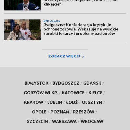
klikajcie”
BYDGOSZCZ
Bydgoszcz: Konfederacja krytykuje
ochronę zdrowia. Wskazuje na wysokie
zarobki lekarzy i problemy pacjentów
ZOBACZ WIĘCEJ
BIAŁYSTOK
/
BYDGOSZCZ
/
GDAŃSK
/
GORZÓW WLKP.
/
KATOWICE
/
KIELCE
/
KRAKÓW
/
LUBLIN
/
ŁÓDŹ
/
OLSZTYN
/
OPOLE
/
POZNAŃ
/
RZESZÓW
/
SZCZECIN
/
WARSZAWA
/
WROCŁAW