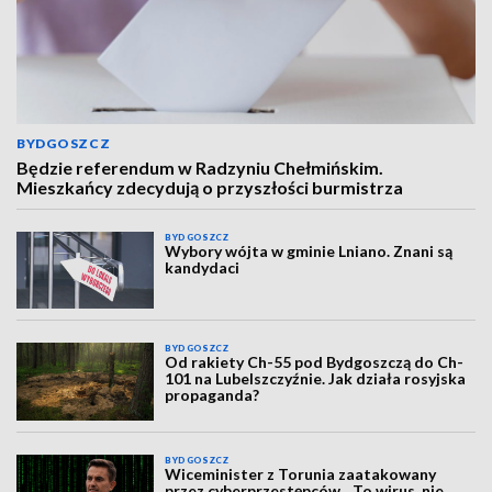
BYDGOSZCZ
Będzie referendum w Radzyniu Chełmińskim.
Mieszkańcy zdecydują o przyszłości burmistrza
BYDGOSZCZ
Wybory wójta w gminie Lniano. Znani są
kandydaci
BYDGOSZCZ
Od rakiety Ch-55 pod Bydgoszczą do Ch-
101 na Lubelszczyźnie. Jak działa rosyjska
propaganda?
BYDGOSZCZ
Wiceminister z Torunia zaatakowany
przez cyberprzestępców. „To wirus, nie