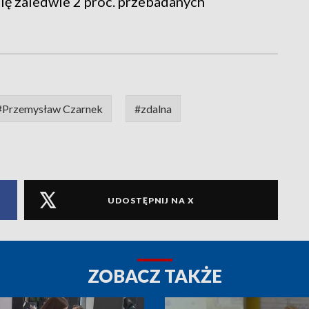
się zaledwie 2 proc. przebadanych
#Przemysław Czarnek
#zdalna
UDOSTĘPNIJ NA X
ZOBACZ TAKŻE