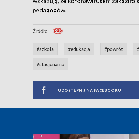
wskazują, że koronawirusem zakaziło 
pedagogów.
Źródło:
#szkoła
#edukacja
#powrót
#stacjonarna
UDOSTĘPNIJ NA FACEBOOKU