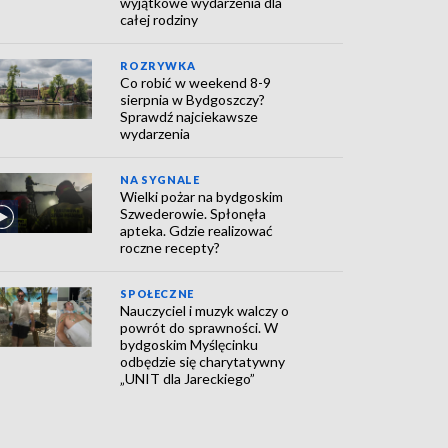
wyjątkowe wydarzenia dla
całej rodziny
ROZRYWKA
Co robić w weekend 8-9
sierpnia w Bydgoszczy?
Sprawdź najciekawsze
wydarzenia
NA SYGNALE
Wielki pożar na bydgoskim
Szwederowie. Spłonęła
apteka. Gdzie realizować
roczne recepty?
SPOŁECZNE
Nauczyciel i muzyk walczy o
powrót do sprawności. W
bydgoskim Myślęcinku
odbędzie się charytatywny
„UNIT dla Jareckiego”