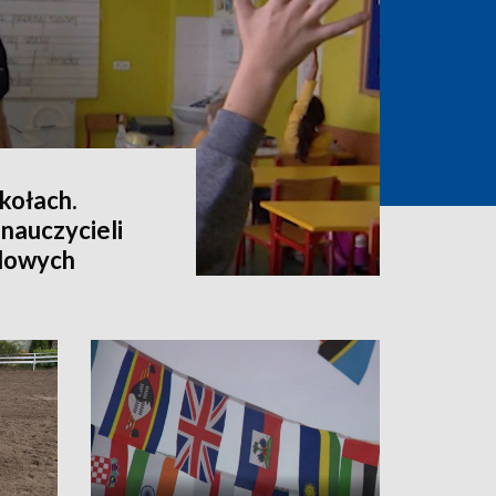
kołach.
 nauczycieli
dowych