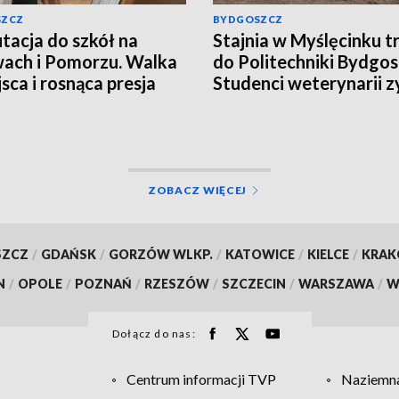
SZCZ
BYDGOSZCZ
tacja do szkół na
Stajnia w Myślęcinku tr
ach i Pomorzu. Walka
do Politechniki Bydgosk
jsca i rosnąca presja
Studenci weterynarii z
miejsce do praktyk
ZOBACZ WIĘCEJ
SZCZ
/
GDAŃSK
/
GORZÓW WLKP.
/
KATOWICE
/
KIELCE
/
KRA
N
/
OPOLE
/
POZNAŃ
/
RZESZÓW
/
SZCZECIN
/
WARSZAWA
/
W
Dołącz do nas:
Centrum informacji TVP
Naziemna