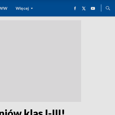
 WWW
Więcej
iów klas I-III!