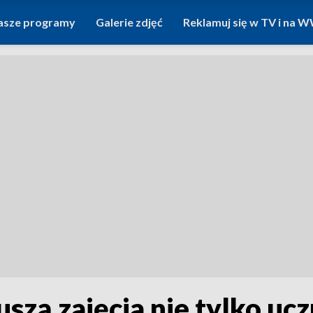
asze programy
Galerie zdjęć
Reklamuj się w TV i na
szą zajęcia nie tylko uczn