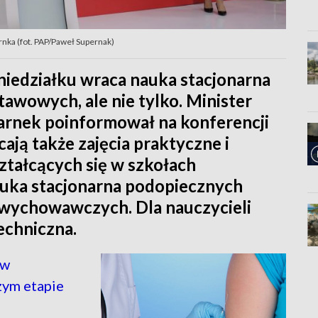
rnka (fot. PAP/Paweł Supernak)
niedziałku wraca nauka stacjonarna
stawowych, ale nie tylko. Minister
zarnek poinformował na konferencji
cają także zajęcia praktyczne i
tałcących się w szkołach
auka stacjonarna podopiecznych
wychowawczych. Dla nauczycieli
echniczna.
ów
zym etapie