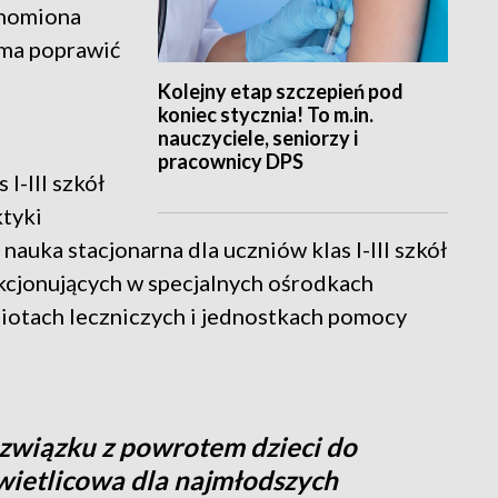
uchomiona
 ma poprawić
Kolejny etap szczepień pod
koniec stycznia! To m.in.
nauczyciele, seniorzy i
pracownicy DPS
I-III szkół
tyki
uka stacjonarna dla uczniów klas I-III szkół
kcjonujących w specjalnych ośrodkach
otach leczniczych i jednostkach pomocy
związku z powrotem dzieci do
świetlicowa dla najmłodszych