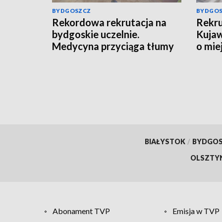
BYDGOSZCZ
BYDGO
Rekordowa rekrutacja na
Rekru
bydgoskie uczelnie.
Kujaw
Medycyna przyciąga tłumy
o mie
kandydatów
BIAŁYSTOK
/
BYDGO
OLSZTY
Abonament TVP
Emisja w TVP