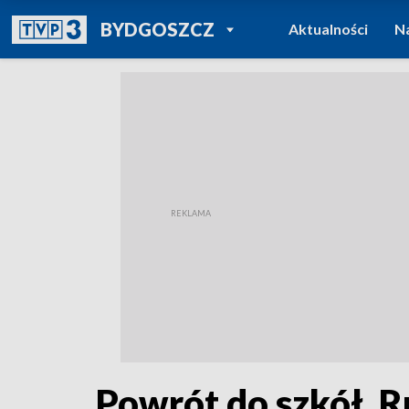
POWRÓT DO
BYDGOSZCZ
Aktualności
N
TVP REGIONY
Powrót do szkół. Ru