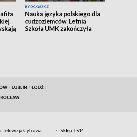
BYDGOSZCZ
afiła
Nauka języka polskiego dla
iej.
cudzoziemców. Letnia
yskają
Szkoła UMK zakończyła
kolejną edycję
KÓW
/
LUBLIN
/
ŁÓDŹ
/
ROCŁAW
 Telewizja Cyfrowa
Sklep TVP