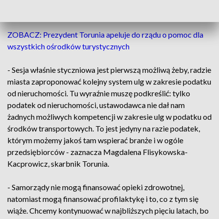
Flisykowska-Kacprowicz, potwierdziła, że odchodzi
z zajmowanego od blisko 10 lat stanowiska.
ZOBACZ: Prezydent Torunia apeluje do rządu o pomoc dla
wszystkich ośrodków turystycznych
- Sesja właśnie styczniowa jest pierwszą możliwą żeby, radzie
miasta zaproponować kolejny system ulg w zakresie podatku
od nieruchomości. Tu wyraźnie muszę podkreślić: tylko
podatek od nieruchomości, ustawodawca nie dał nam
żadnych możliwych kompetencji w zakresie ulg w podatku od
środków transportowych. To jest jedyny na razie podatek,
którym możemy jakoś tam wspierać branże i w ogóle
przedsiębiorców - zaznacza Magdalena Flisykowska-
Kacprowicz, skarbnik Torunia.
- Samorządy nie mogą finansować opieki zdrowotnej,
natomiast mogą finansować profilaktykę i to, co z tym się
wiąże. Chcemy kontynuować w najbliższych pięciu latach, bo