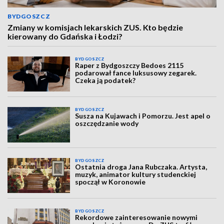
BYDGOSZCZ
Zmiany w komisjach lekarskich ZUS. Kto będzie
kierowany do Gdańska i Łodzi?
BYDGOSZCZ
Raper z Bydgoszczy Bedoes 2115
podarował fance luksusowy zegarek.
Czeka ją podatek?
BYDGOSZCZ
Susza na Kujawach i Pomorzu. Jest apel o
oszczędzanie wody
BYDGOSZCZ
Ostatnia droga Jana Rubczaka. Artysta,
muzyk, animator kultury studenckiej
spoczął w Koronowie
BYDGOSZCZ
Rekordowe zainteresowanie nowymi