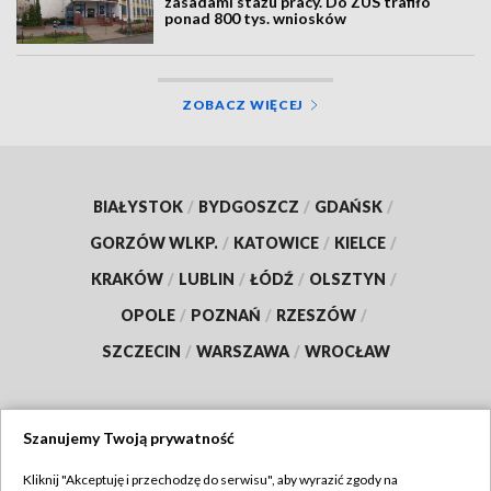
zasadami stażu pracy. Do ZUS trafiło
ponad 800 tys. wniosków
ZOBACZ WIĘCEJ
BIAŁYSTOK
/
BYDGOSZCZ
/
GDAŃSK
/
GORZÓW WLKP.
/
KATOWICE
/
KIELCE
/
KRAKÓW
/
LUBLIN
/
ŁÓDŹ
/
OLSZTYN
/
OPOLE
/
POZNAŃ
/
RZESZÓW
/
SZCZECIN
/
WARSZAWA
/
WROCŁAW
Szanujemy Twoją prywatność
Dołącz do nas:
Kliknij "Akceptuję i przechodzę do serwisu", aby wyrazić zgody na