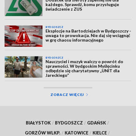
każdego. Sprawdź, komu przysługuje
świadczenie z ZUS
BYDGOSZCZ
Eksplozje na Bartodziejach w Bydgoszczy -
uwaga to prowokacja. Nie daj się wciągnąć
w grę chaosu informacyjnego
BYDGOSZCZ
Nauczyciel i muzyk walczy o powrót do
sprawności. W bydgoskim Myślęcinku
odbędzie się charytatywny „UNIT dla
Jareckiego”
ZOBACZ WIĘCEJ
BIAŁYSTOK
/
BYDGOSZCZ
/
GDAŃSK
/
GORZÓW WLKP.
/
KATOWICE
/
KIELCE
/