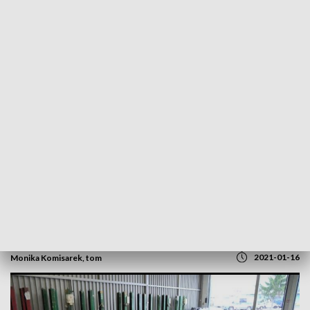
POWRÓT DO
BYDGOSZCZ
TVP REGIONY
Frezarki, tokarki czy szlifierki. Policyjny
sprzęt trafi na sprzedaż
2021-01-16
Monika Komisarek, tom