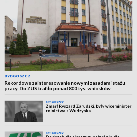
BYDGOSZCZ
Rekordowe zainteresowanie nowymi zasadami stażu
pracy. Do ZUS trafiło ponad 800 tys. wniosków
BYDGOSZCZ
Zmarł Ryszard Zarudzki, były wiceminister
rolnictwa z Wudzynka
BYDGOSZCZ
Dodatek dla sieroty zupełnej nie dla