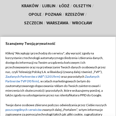
KRAKÓW
/
LUBLIN
/
ŁÓDŹ
/
OLSZTYN
/
OPOLE
/
POZNAŃ
/
RZESZÓW
/
SZCZECIN
/
WARSZAWA
/
WROCŁAW
Szanujemy Twoją prywatność
Dołącz do nas:
Kliknij "Akceptuję i przechodzę do serwisu", aby wyrazić zgody na
korzystanie z technologii automatycznego śledzenia i zbierania danych,
TVP
dostęp do informacji na Twoim urządzeniu końcowym i ich
Abonament TVP
przechowywanie oraz na przetwarzanie Twoich danych osobowych przez
Regulamin TVP
nas, czyli Telewizję Polską S.A. w likwidacji (zwaną dalej również „TVP”),
Emisja w TVP
Polityka prywatności
Zaufanych Partnerów z IAB* (1201 firm)
oraz pozostałych
Zaufanych
Partnerów TVP (93 firm)
, w celach marketingowych (w tym do
Centrum informacji TVP
Moje zgody
zautomatyzowanego dopasowania reklam do Twoich zainteresowań i
mierzenia ich skuteczności) i pozostałych, które wskazujemy poniżej, a
Naziemna Telewizja Cyfrowa
Pomoc
także zgody na udostępnianie przez nas identyfikatora PPID do Google.
Sklep TVP
Biuro reklamy
Twoje dane osobowe zbierane podczas odwiedzania przez Ciebie naszych
Rada Programowa
Kontakt
poszczególnych serwisów
zwanych dalej „Portalem”, w tym informacje
zapisywane za pomocą technologii takich jak: pliki cookie, sygnalizatory