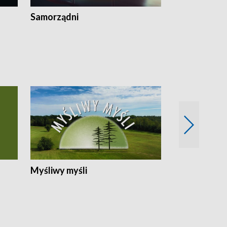
Samorządni
Wspólna sp
Myśliwy myśli
Spotkania z 