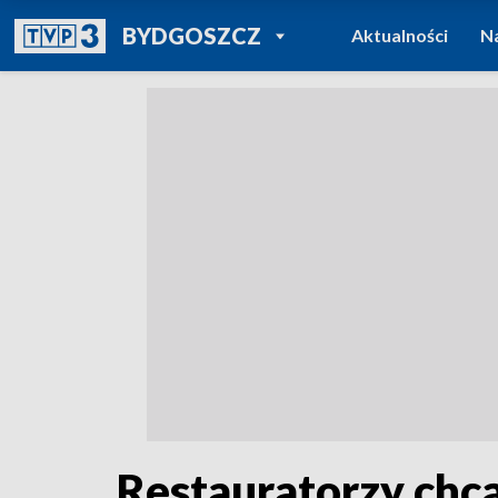
POWRÓT DO
BYDGOSZCZ
Aktualności
N
TVP REGIONY
Restauratorzy chcą