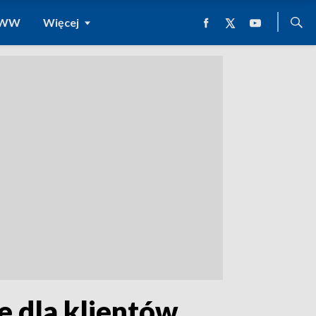
 WWW
Więcej
e dla klientów