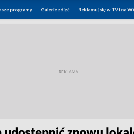
asze programy
Galerie zdjęć
Reklamuj się w TV i na
 udostępnić znowu lokal