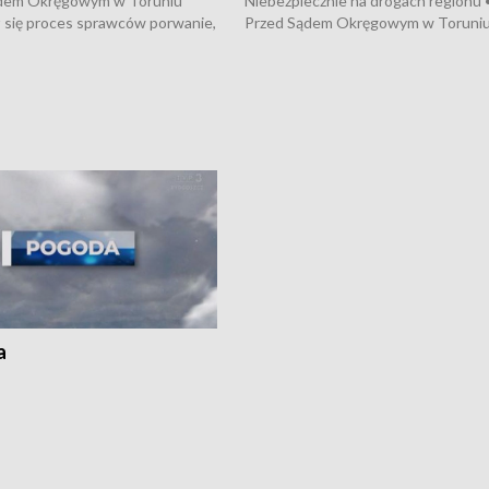
dem Okręgowym w Toruniu
Niebezpiecznie na drogach regionu 
 się proces sprawców porwanie,
Przed Sądem Okręgowym w Toruni
 tortur pod Grudziądzem • 3 mln
rozpoczął się proces sprawców por
 mogą wynosić straty po pożarze
pobicie i tortur pod Grudziądzem • 
Kossaka w Bydgoszczy •
o oszczędzanie wody • Ważne dla
cznie na drogach regionu •
rolników badania w Stacji Doświadcz
ąg sporu o pranie na bydgoskich
Oceny Odmian w Chrząstowie
kach
a