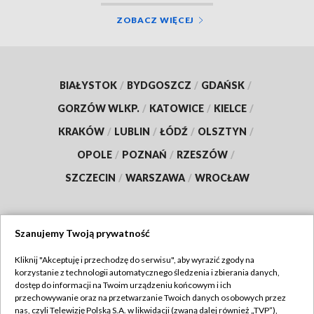
ZOBACZ WIĘCEJ
BIAŁYSTOK
/
BYDGOSZCZ
/
GDAŃSK
/
GORZÓW WLKP.
/
KATOWICE
/
KIELCE
/
KRAKÓW
/
LUBLIN
/
ŁÓDŹ
/
OLSZTYN
/
OPOLE
/
POZNAŃ
/
RZESZÓW
/
SZCZECIN
/
WARSZAWA
/
WROCŁAW
Szanujemy Twoją prywatność
Dołącz do nas:
Kliknij "Akceptuję i przechodzę do serwisu", aby wyrazić zgody na
korzystanie z technologii automatycznego śledzenia i zbierania danych,
TVP
dostęp do informacji na Twoim urządzeniu końcowym i ich
Abonament TVP
przechowywanie oraz na przetwarzanie Twoich danych osobowych przez
Regulamin TVP
nas, czyli Telewizję Polską S.A. w likwidacji (zwaną dalej również „TVP”),