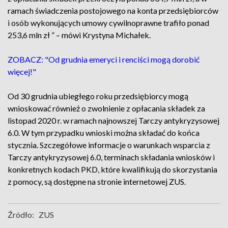
ramach świadczenia postojowego na konta przedsiębiorców
i osób wykonujących umowy cywilnoprawne trafiło ponad
253,6 mln zł ” – mówi Krystyna Michałek.
ZOBACZ: "Od grudnia emeryci i renciści mogą dorobić
więcej!"
Od 30 grudnia ubiegłego roku przedsiębiorcy mogą
wnioskować również o zwolnienie z opłacania składek za
listopad 2020 r. w ramach najnowszej Tarczy antykryzysowej
6.0. W tym przypadku wnioski można składać do końca
stycznia. Szczegółowe informacje o warunkach wsparcia z
Tarczy antykryzysowej 6.0, terminach składania wniosków i
konkretnych kodach PKD, które kwalifikują do skorzystania
z pomocy, są dostępne na stronie internetowej ZUS.
Źródło:
ZUS