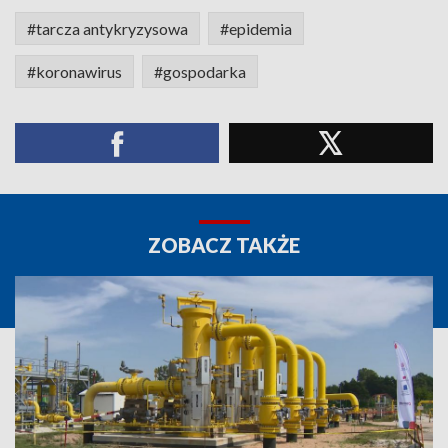
#tarcza antykryzysowa
#epidemia
#koronawirus
#gospodarka
ZOBACZ TAKŻE