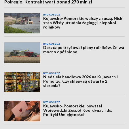
Polregio. Kontrakt wart ponad 270 mln zł
BYDGOSZCZ
Kujawsko-Pomorskie walczy z suszą. Niski
stan Wisły utrudnia żeglugę i niepokoi
rolników
BYDGOSZCZ
Deszcz pokrzyżował plany rolników. Żniwa
mocno opóźnione
BYDGOSZCZ
Niedziela handlowa 2026 na Kujawach i
Pomorzu. Czy sklepy są otwarte 2
sierpnia?
BYDGOSZCZ
Kujawsko-Pomorskie: powstał
Wojewódzki Zespół Koordynacji ds.
Polityki Umiejętności