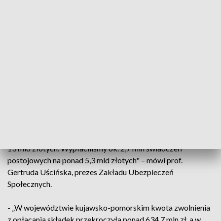
zwolnienia ze składek należy przesyłać przez Platformę
Usług Elektronicznych ZUS – informuje Krystyna Michałek,
rzecznik regionalny ZUS województwa kujawsko-
pomorskiego.
Zwolnienie będzie obejmować także składki opłacone. Jeśli
przedsiębiorca je opłacił, będzie mógł uzyskać zwrot
nadpłaty lub przeznaczyć na przyszłe składki.
„Od blisko roku realizowane przez nas wsparcie dociera do
wielu podmiotów. Łączna pomoc z ZUS sięga ok 30 mld
złotych. Zwolniliśmy ze składek ponad 2 mln firm na ponad
13 mld złotych. Wypłaciliśmy ok. 2,7 mln świadczeń
postojowych na ponad 5,3 mld złotych" – mówi prof.
Gertruda Uścińska, prezes Zakładu Ubezpieczeń
Społecznych.
- „W województwie kujawsko-pomorskim kwota zwolnienia
z opłacania składek przekroczyła ponad 634,7 mln zł, a w