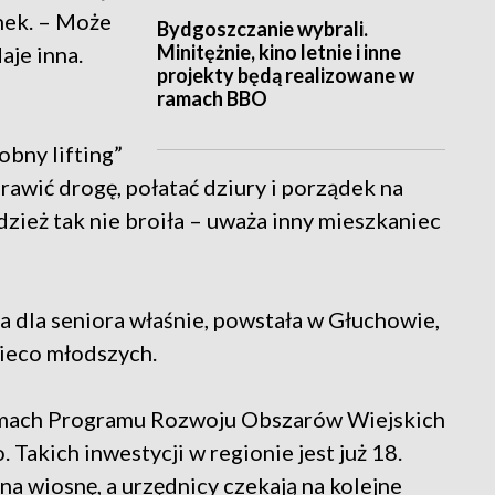
nek. – Może
Bydgoszczanie wybrali.
Minitężnie, kino letnie i inne
aje inna.
projekty będą realizowane w
ramach BBO
obny lifting”
awić drogę, połatać dziury i porządek na
zież tak nie broiła – uważa inny mieszkaniec
ka dla seniora właśnie, powstała w Głuchowie,
ieco młodszych.
ramach Programu Rozwoju Obszarów Wiejskich
kich inwestycji w regionie jest już 18.
na wiosnę, a urzędnicy czekają na kolejne