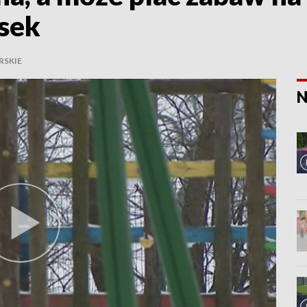
osek
SKIE
N