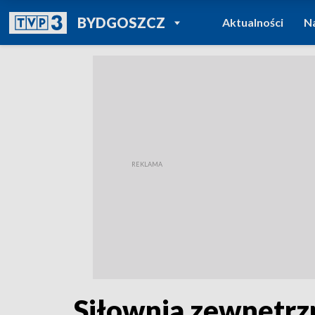
POWRÓT DO
BYDGOSZCZ
Aktualności
N
TVP REGIONY
Siłownia zewnętrzn