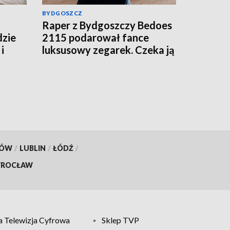
BYDGOSZCZ
Raper z Bydgoszczy Bedoes
dzie
2115 podarował fance
i
luksusowy zegarek. Czeka ją
podatek?
KÓW
/
LUBLIN
/
ŁÓDŹ
/
ROCŁAW
 Telewizja Cyfrowa
Sklep TVP