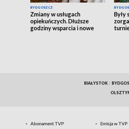
BYDGOSZCZ
BYDGO
Zmiany w usługach
Były 
opiekuńczych. Dłuższe
zorga
godziny wsparcia i nowe
turnie
obowiązki gmin
orygi
piłkar
BIAŁYSTOK
/
BYDGO
OLSZTY
Abonament TVP
Emisja w TVP