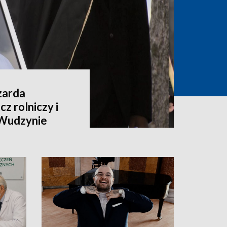
zarda
z rolniczy i
 Wudzynie