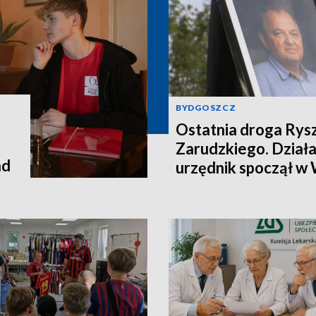
BYDGOSZCZ
Ostatnia droga Rys
Zarudzkiego. Działac
ad
urzędnik spoczął w