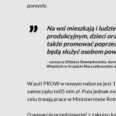
pomysły.
Na wsi mieszkają i ludzie
produkcyjnym, dzieci ora
także promować poprzez 
będą służyć osobom powy
- zaznacza Elżbieta Siemiątkowska, dy
Wiejskich w Urzędzie Marszałkowskim w
W puli PROW w nowym naborze jest 10
samorządu to05 mln zł. Pula jednak m
celu trwają prace w Ministerstwie Rol
O wsparcie przedsięwzięć z zakresu k