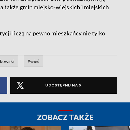
a także gmin miejsko-wiejskich i miejskich
tycji liczą na pewno mieszkańcy nie tylko
łkowski
#wieś
UDOSTĘPNIJ NA X
ZOBACZ TAKŻE