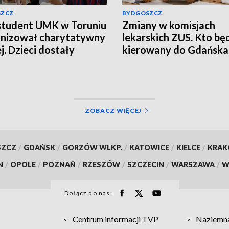
SZCZ
BYDGOSZCZ
student UMK w Toruniu
Zmiany w komisjach
nizował charytatywny
lekarskich ZUS. Kto bę
j. Dzieci dostały
kierowany do Gdańska 
nalne koszulki
Łodzi?
skie [zdjęcia]
ZOBACZ WIĘCEJ
SZCZ
/
GDAŃSK
/
GORZÓW WLKP.
/
KATOWICE
/
KIELCE
/
KRA
N
/
OPOLE
/
POZNAŃ
/
RZESZÓW
/
SZCZECIN
/
WARSZAWA
/
W
Dołącz do nas:
Centrum informacji TVP
Naziemna