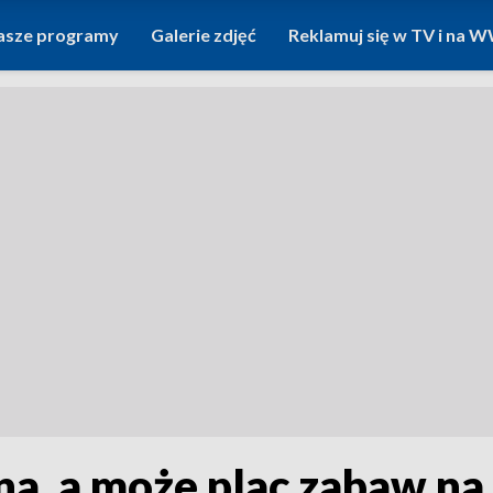
asze programy
Galerie zdjęć
Reklamuj się w TV i na
a, a może plac zabaw na