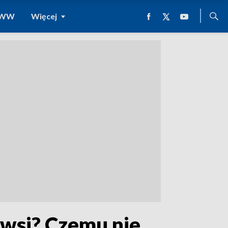
 WWW
Więcej
 wsi? Czemu nie,