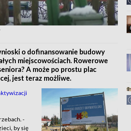
W
wnioski o dofinansowanie budowy
 małych miejscowościach. Rowerowe
seniora? A może po prostu plac
ej, jest teraz możliwe.
ktywizacji
zebach. -
ieci, by się