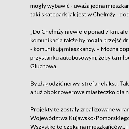
mogły wybawić - uważa jedna mieszka
taki skatepark jak jest w Chełmży - dod
„Do Chełmży niewiele ponad 7 km, ale
komunikacja także by mogła przejść dr
- komunikują mieszkańcy. – Można popr
przystanku autobusowym, żeby ta młod
Gluchowa.
By złagodzić nerwy, strefa relaksu. Ta
a tuż obok rowerowe miasteczko dla n
Projekty te zostały zrealizowane w 
Województwa Kujawsko-Pomorskiego. Ta
Wszystko to czeka na mieszkańców... i 