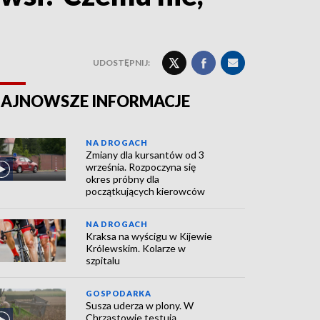
UDOSTĘPNIJ:
AJNOWSZE INFORMACJE
NA DROGACH
Zmiany dla kursantów od 3
września. Rozpoczyna się
okres próbny dla
początkujących kierowców
NA DROGACH
Kraksa na wyścigu w Kijewie
Królewskim. Kolarze w
szpitalu
GOSPODARKA
Susza uderza w plony. W
Chrząstowie testują