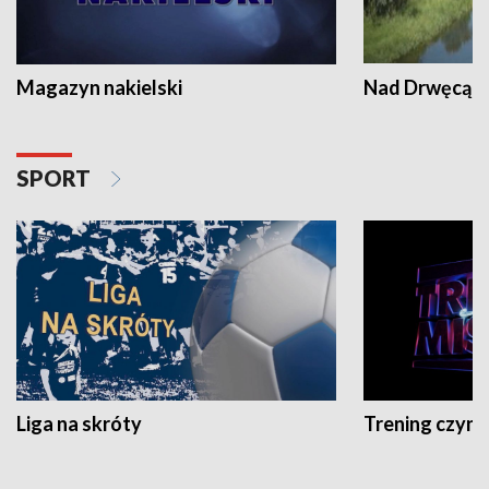
Magazyn nakielski
Nad Drwęcą
SPORT
Liga na skróty
Trening czyni 