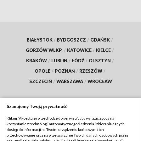
BIAŁYSTOK
/
BYDGOSZCZ
/
GDAŃSK
/
GORZÓW WLKP.
/
KATOWICE
/
KIELCE
/
KRAKÓW
/
LUBLIN
/
ŁÓDŹ
/
OLSZTYN
/
OPOLE
/
POZNAŃ
/
RZESZÓW
/
SZCZECIN
/
WARSZAWA
/
WROCŁAW
Szanujemy Twoją prywatność
Dołącz do nas:
Kliknij "Akceptuję i przechodzę do serwisu", aby wyrazić zgody na
korzystanie z technologii automatycznego śledzenia i zbierania danych,
TVP
dostęp do informacji na Twoim urządzeniu końcowym i ich
Abonament TVP
przechowywanie oraz na przetwarzanie Twoich danych osobowych przez
Regulamin TVP
nas, czyli Telewizję Polską S.A. w likwidacji (zwaną dalej również „TVP”),