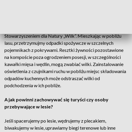
Nigdy nie dokarmiajmy wilków, nawet jeśli zwierzęta
wyglądają na wychudzone i wymagające pomocy. Zamiast
karmić lub próbować samodzielnie pomagać wilkowi, lepiej
zawiadomić natychmiast właściwą terenowo Regionalną
Dyrekcję Ochrony Środowiska i skontaktować się ze
Stowarzyszeniem dla Natury „Wilk”. Mieszkając w pobliżu
lasu, przetrzymujmy odpadki spożywcze w szczelnych
pojemnikach z pokrywami. Resztki żywności pozostawione
na kompoście poza ogrodzeniem posesji, w szczególności
kawałki mięsa i wędlin, mogą zwabiać wilki. Zainstalowanie
oświetlenia z czujnikami ruchu w pobliżu miejsc składowania
odpadów kuchennych może odstraszać wilki od
podchodzenia w ich pobliże.
A jak powinni zachowywać się turyści czy osoby
przebywające w lesie?
Jeśli spacerujemy po lesie, wędrujemy z plecakiem,
biwakujemy w lesie, uprawiamy biegi terenowe lub inne