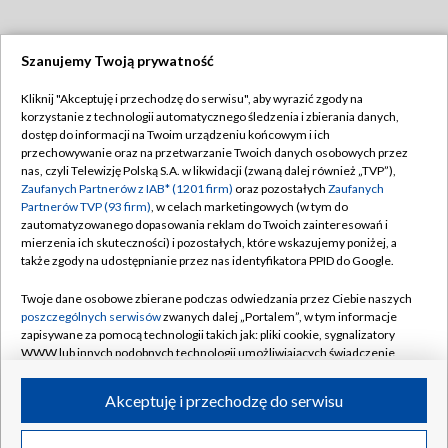
Szanujemy Twoją prywatność
Dołącz do nas:
Kliknij "Akceptuję i przechodzę do serwisu", aby wyrazić zgody na
korzystanie z technologii automatycznego śledzenia i zbierania danych,
TVP
dostęp do informacji na Twoim urządzeniu końcowym i ich
Abonament TVP
przechowywanie oraz na przetwarzanie Twoich danych osobowych przez
Regulamin TVP
nas, czyli Telewizję Polską S.A. w likwidacji (zwaną dalej również „TVP”),
Emisja w TVP
Polityka prywatności
Zaufanych Partnerów z IAB* (1201 firm)
oraz pozostałych
Zaufanych
Partnerów TVP (93 firm)
, w celach marketingowych (w tym do
Centrum informacji TVP
Moje zgody
zautomatyzowanego dopasowania reklam do Twoich zainteresowań i
mierzenia ich skuteczności) i pozostałych, które wskazujemy poniżej, a
Naziemna Telewizja Cyfrowa
Pomoc
także zgody na udostępnianie przez nas identyfikatora PPID do Google.
Sklep TVP
Biuro reklamy
Twoje dane osobowe zbierane podczas odwiedzania przez Ciebie naszych
Rada Programowa
Kontakt
poszczególnych serwisów
zwanych dalej „Portalem”, w tym informacje
zapisywane za pomocą technologii takich jak: pliki cookie, sygnalizatory
System NOS
WWW lub innych podobnych technologii umożliwiających świadczenie
dopasowanych i bezpiecznych usług, personalizację treści oraz reklam,
Informacje o nadawcy
Kanały
udostępnianie funkcji mediów społecznościowych oraz analizowanie
Akceptuję i przechodzę do serwisu
ruchu w Internecie.
Program dla prasy
©2026 Telewizja Polska S.A. w likwidacji
Biuro Reklamy
Twoje dane osobowe zbierane podczas odwiedzania przez Ciebie