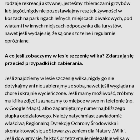
rodzaje rekreacji aktywnej, jesteśmy zbieraczami grzybów
lub jagód, nigdy nie pozostawiajmy resztek żywności w
koszach na parkingach leśnych, miejscach biwakowych, pod
wiatami i w innych miejscach odpoczynku dla turystów,
nawet jeśli wydaje się, że są one szczelne i regularnie
opróżniane.
A co jeśli zobaczymy w lesie szczenię wilka? Zdarzają się
przecież przypadki ich zabierania.
Jeśli znajdziemy w lesie szczenię wilka, nigdy go nie
dotykajmy ani nie zabierajmy ze sobą, nawet jeśli wygląda na
chore i skrajnie wycieńczone. Jeśli mamy możliwość, zróbmy
mu kilka zdjęć i zaznaczmy to miejsce w swoim telefonie (np.
w Google Maps), albo zapamiętajmy numer najbliższego
słupka oddziałowego. Należy natychmiast zawiadomić
właściwą Regionalną Dyrekcję Ochrony Środowiska i
skontaktować się ze Stowarzyszeniem dla Natury „Wilk”.
Jeśli dowiemy się, że ktoś przetrzymuje nielegalnie wilka w