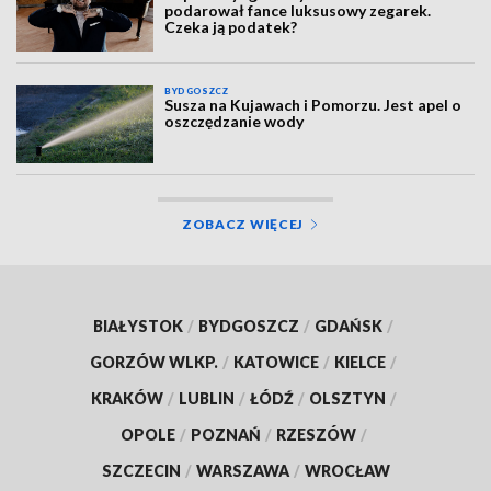
podarował fance luksusowy zegarek.
Czeka ją podatek?
BYDGOSZCZ
Susza na Kujawach i Pomorzu. Jest apel o
oszczędzanie wody
ZOBACZ WIĘCEJ
BIAŁYSTOK
/
BYDGOSZCZ
/
GDAŃSK
/
GORZÓW WLKP.
/
KATOWICE
/
KIELCE
/
KRAKÓW
/
LUBLIN
/
ŁÓDŹ
/
OLSZTYN
/
OPOLE
/
POZNAŃ
/
RZESZÓW
/
SZCZECIN
/
WARSZAWA
/
WROCŁAW