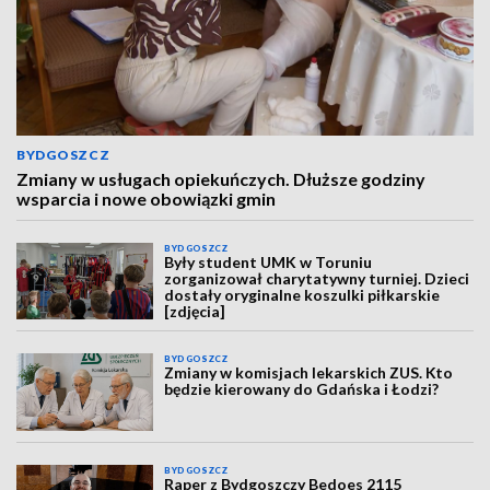
BYDGOSZCZ
Zmiany w usługach opiekuńczych. Dłuższe godziny
wsparcia i nowe obowiązki gmin
BYDGOSZCZ
Były student UMK w Toruniu
zorganizował charytatywny turniej. Dzieci
dostały oryginalne koszulki piłkarskie
[zdjęcia]
BYDGOSZCZ
Zmiany w komisjach lekarskich ZUS. Kto
będzie kierowany do Gdańska i Łodzi?
BYDGOSZCZ
Raper z Bydgoszczy Bedoes 2115