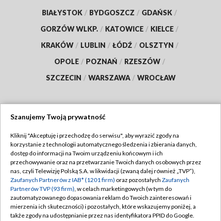
BIAŁYSTOK
/
BYDGOSZCZ
/
GDAŃSK
/
GORZÓW WLKP.
/
KATOWICE
/
KIELCE
/
KRAKÓW
/
LUBLIN
/
ŁÓDŹ
/
OLSZTYN
/
OPOLE
/
POZNAŃ
/
RZESZÓW
/
SZCZECIN
/
WARSZAWA
/
WROCŁAW
Szanujemy Twoją prywatność
Dołącz do nas:
Kliknij "Akceptuję i przechodzę do serwisu", aby wyrazić zgody na
korzystanie z technologii automatycznego śledzenia i zbierania danych,
TVP
dostęp do informacji na Twoim urządzeniu końcowym i ich
Abonament TVP
przechowywanie oraz na przetwarzanie Twoich danych osobowych przez
Regulamin TVP
nas, czyli Telewizję Polską S.A. w likwidacji (zwaną dalej również „TVP”),
Emisja w TVP
Polityka prywatności
Zaufanych Partnerów z IAB* (1201 firm)
oraz pozostałych
Zaufanych
Partnerów TVP (93 firm)
, w celach marketingowych (w tym do
Centrum informacji TVP
Moje zgody
zautomatyzowanego dopasowania reklam do Twoich zainteresowań i
mierzenia ich skuteczności) i pozostałych, które wskazujemy poniżej, a
Naziemna Telewizja Cyfrowa
Pomoc
także zgody na udostępnianie przez nas identyfikatora PPID do Google.