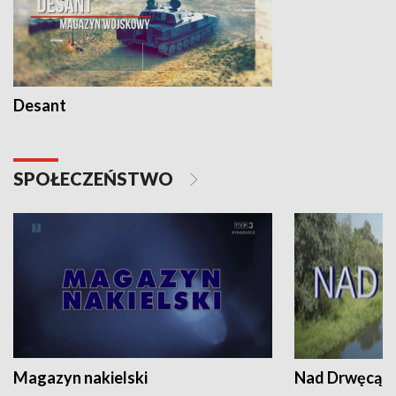
Desant
SPOŁECZEŃSTWO
Magazyn nakielski
Nad Drwęcą