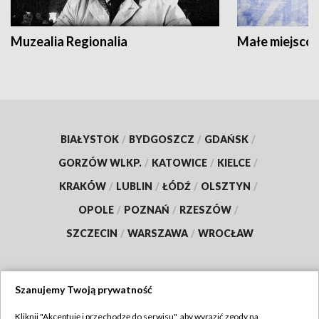
Muzealia Regionalia
Małe miejscow
BIAŁYSTOK
/
BYDGOSZCZ
/
GDAŃSK
/
GORZÓW WLKP.
/
KATOWICE
/
KIELCE
/
KRAKÓW
/
LUBLIN
/
ŁÓDŹ
/
OLSZTYN
/
OPOLE
/
POZNAŃ
/
RZESZÓW
/
SZCZECIN
/
WARSZAWA
/
WROCŁAW
Szanujemy Twoją prywatność
Dołącz do nas:
Kliknij "Akceptuję i przechodzę do serwisu", aby wyrazić zgody na