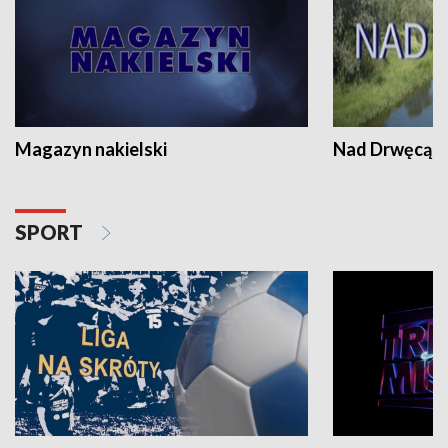
Magazyn nakielski
Nad Drwęcą
SPORT