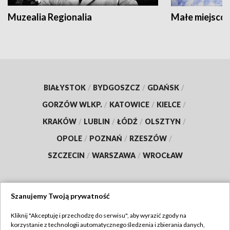
Muzealia Regionalia
Małe miejscow
BIAŁYSTOK
/
BYDGOSZCZ
/
GDAŃSK
/
GORZÓW WLKP.
/
KATOWICE
/
KIELCE
/
KRAKÓW
/
LUBLIN
/
ŁÓDŹ
/
OLSZTYN
/
OPOLE
/
POZNAŃ
/
RZESZÓW
/
SZCZECIN
/
WARSZAWA
/
WROCŁAW
Szanujemy Twoją prywatność
Dołącz do nas:
Kliknij "Akceptuję i przechodzę do serwisu", aby wyrazić zgody na
korzystanie z technologii automatycznego śledzenia i zbierania danych,
TVP