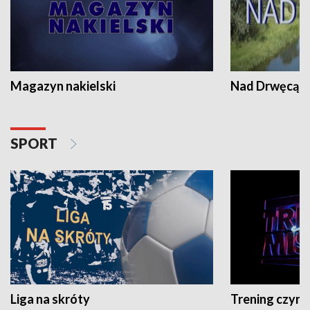
Magazyn nakielski
Nad Drwęcą
SPORT
Liga na skróty
Trening czyni 