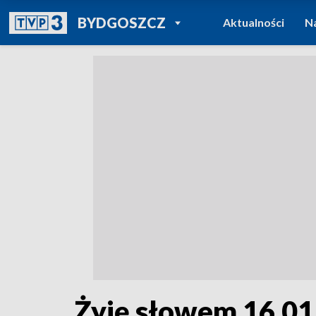
POWRÓT DO
BYDGOSZCZ
Aktualności
N
TVP REGIONY
Żyję słowem 16.01