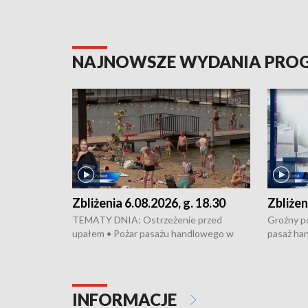
NAJNOWSZE WYDANIA PR
Zbliżenia 6.08.2026, g. 18.30
Zbliżen
TEMATY DNIA: Ostrzeżenie przed
Groźny po
upałem • Pożar pasażu handlowego w
pasaż ha
Bydgoszczy • Policja rozbiła lokalną siatkę
upałów i 
dealerską – grozi im do 12 lat więzienia •
kukurydzy
Akcja porodowa na trasie Rypin-Toruń –
wysokie p
pomógł policyjny patrol • Wyjątkowy
Rypin-Tor
INFORMACJE
projekt UMK w Toruniu
Zaprasza