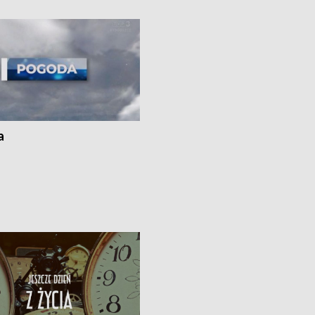
ato”
a