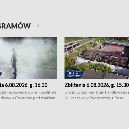
OGRAMÓW
ia 6.08.2026, g. 16.30
Zbliżenia 6.08.2026, g. 15.30
żar na Szwederowie – spalił się
Groźny pożar centrum handlowego 
ndlowy • Czwartek pod znakiem
ul. Kossaka w Bydgoszczy • Pesa
burz • Dobre prognozy dla
wyprodukuje nowoczesne,
 – rolnicy mogą liczyć na
energooszczędne pociągi dla Polregi
lony • Akcja porodowa na trasie
Zmiany w przepisach o pomocy
uń – pomógł policyjny patrol •
społecznej • Przed nami 10. jubileu
my na kolejną odsłonę programu
Festiwal Wisły