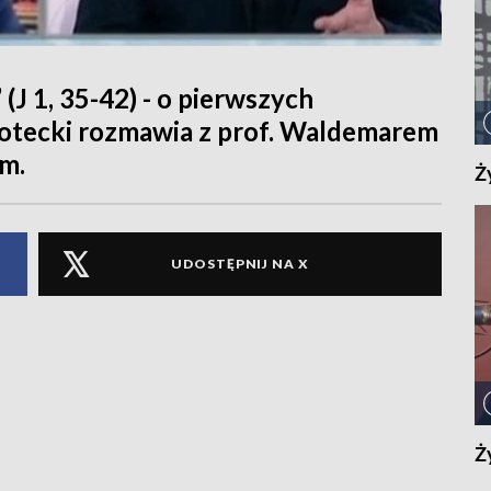
(J 1, 35-42) - o pierwszych
Kotecki rozmawia z prof. Waldemarem
m.
Ż
UDOSTĘPNIJ NA X
Ż