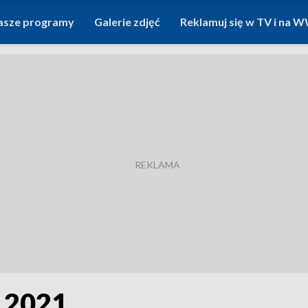
asze programy
Galerie zdjęć
Reklamuj się w TV i na
.2021