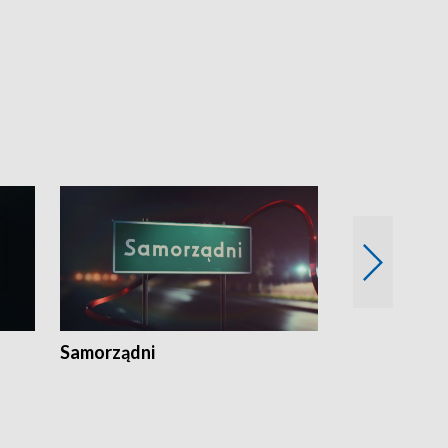
Samorządni
Wspólna sp