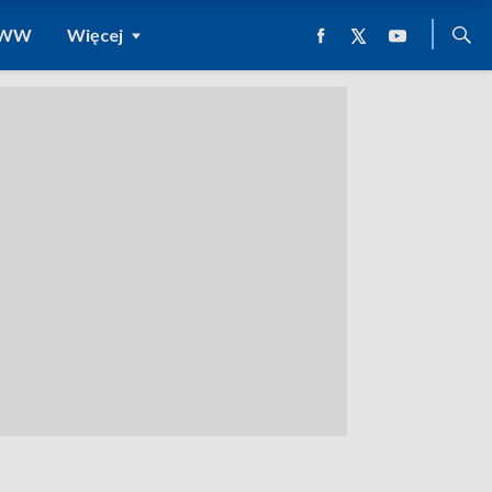
 WWW
Więcej