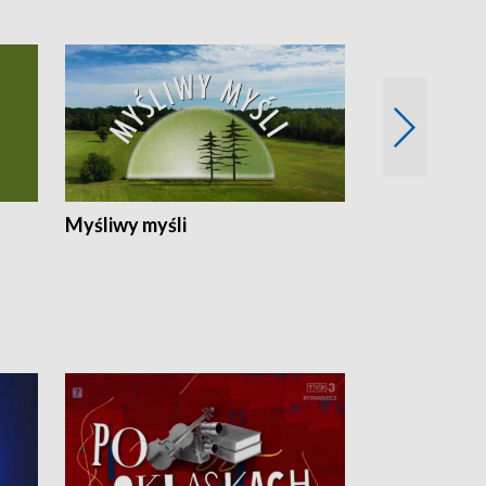
Myśliwy myśli
Spotkania z 