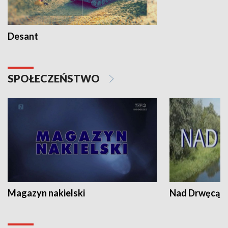
Desant
SPOŁECZEŃSTWO
Magazyn nakielski
Nad Drwęcą