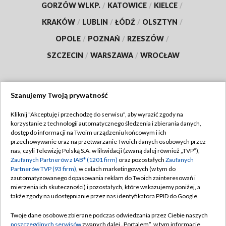
GORZÓW WLKP.
/
KATOWICE
/
KIELCE
/
KRAKÓW
/
LUBLIN
/
ŁÓDŹ
/
OLSZTYN
/
OPOLE
/
POZNAŃ
/
RZESZÓW
/
SZCZECIN
/
WARSZAWA
/
WROCŁAW
Szanujemy Twoją prywatność
Dołącz do nas:
Kliknij "Akceptuję i przechodzę do serwisu", aby wyrazić zgody na
korzystanie z technologii automatycznego śledzenia i zbierania danych,
TVP
dostęp do informacji na Twoim urządzeniu końcowym i ich
Abonament TVP
przechowywanie oraz na przetwarzanie Twoich danych osobowych przez
Regulamin TVP
nas, czyli Telewizję Polską S.A. w likwidacji (zwaną dalej również „TVP”),
Emisja w TVP
Polityka prywatności
Zaufanych Partnerów z IAB* (1201 firm)
oraz pozostałych
Zaufanych
Partnerów TVP (93 firm)
, w celach marketingowych (w tym do
Centrum informacji TVP
Moje zgody
zautomatyzowanego dopasowania reklam do Twoich zainteresowań i
mierzenia ich skuteczności) i pozostałych, które wskazujemy poniżej, a
Naziemna Telewizja Cyfrowa
Pomoc
także zgody na udostępnianie przez nas identyfikatora PPID do Google.
Sklep TVP
Biuro reklamy
Twoje dane osobowe zbierane podczas odwiedzania przez Ciebie naszych
Rada Programowa
Kontakt
poszczególnych serwisów
zwanych dalej „Portalem”, w tym informacje