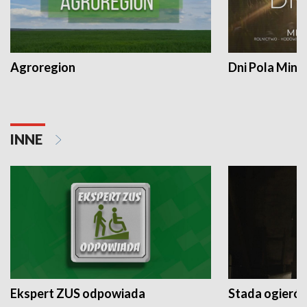
Agroregion
Dni Pola Min
INNE
Ekspert ZUS odpowiada
Stada ogieró