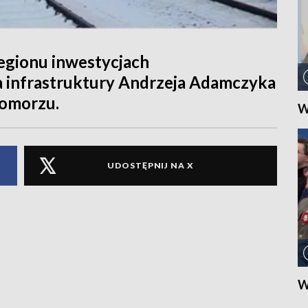
egionu inwestycjach
a infrastruktury Andrzeja Adamczyka
Pomorzu.
W
UDOSTĘPNIJ NA X
W