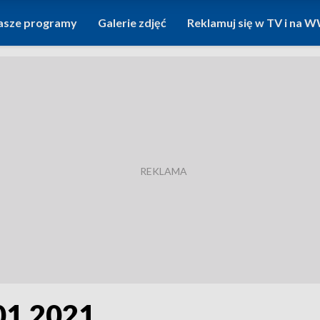
asze programy
Galerie zdjęć
Reklamuj się w TV i na
01.2021