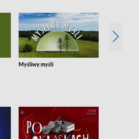
Myśliwy myśli
Spotkania z 