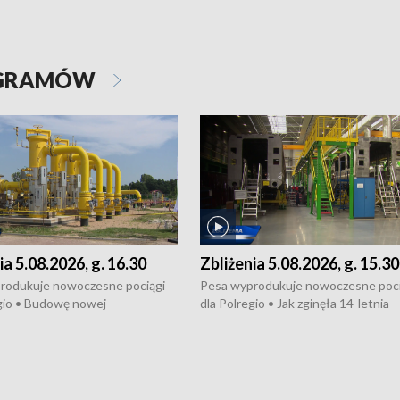
OGRAMÓW
ia 5.08.2026, g. 16.30
Zbliżenia 5.08.2026, g. 15.30
rodukuje nowoczesne pociągi
Pesa wyprodukuje nowoczesne poci
gio • Budowę nowej
dla Polregio • Jak zginęła 14-letnia
ktury gazowej między
dziewczyna z Torunia • Nowelizacja
m a Gustorzynem. •
ustawy o pomocy społecznej już
rsje wokół Wojewódzkiego
obowiązuje • W lasach pojawiły się ku
Specjalistycznego we
borowiki • Urodzaj kukurydzy w regi
 • Jaka była przyczyna śmierci