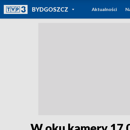
POWRÓT DO
BYDGOSZCZ
Aktualności
N
TVP REGIONY
W oku kamery 17.