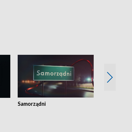
Samorządni
Wspólna sp