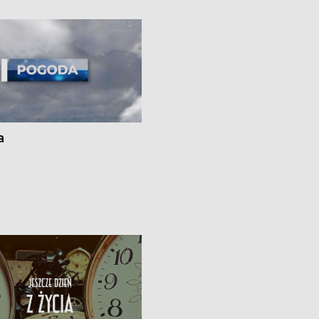
i z Torunia • Nowelizacja ustawy
społecznej już obowiązuje
a