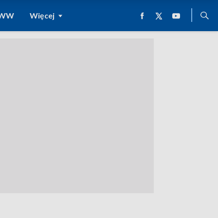
 WWW
Więcej