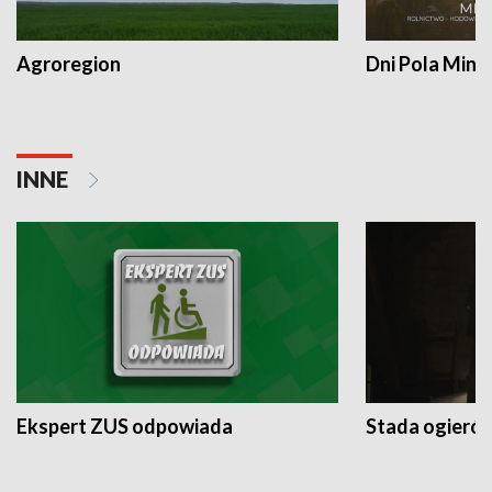
Agroregion
Dni Pola Min
INNE
Ekspert ZUS odpowiada
Stada ogieró