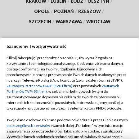
KRAKÓW
/
LUBLIN
/
ŁÓDŹ
/
OLSZTYN
/
OPOLE
/
POZNAŃ
/
RZESZÓW
/
SZCZECIN
/
WARSZAWA
/
WROCŁAW
Szanujemy Twoją prywatność
Dołącz do nas:
Kliknij "Akceptuję i przechodzę do serwisu", aby wyrazić zgody na
korzystanie z technologii automatycznego śledzenia i zbierania danych,
TVP
dostęp do informacji na Twoim urządzeniu końcowym i ich
Abonament TVP
przechowywanie oraz na przetwarzanie Twoich danych osobowych przez
Regulamin TVP
nas, czyli Telewizję Polską S.A. w likwidacji (zwaną dalej również „TVP”),
Emisja w TVP
Polityka prywatności
Zaufanych Partnerów z IAB* (1201 firm)
oraz pozostałych
Zaufanych
Partnerów TVP (93 firm)
, w celach marketingowych (w tym do
Centrum informacji TVP
Moje zgody
zautomatyzowanego dopasowania reklam do Twoich zainteresowań i
mierzenia ich skuteczności) i pozostałych, które wskazujemy poniżej, a
Naziemna Telewizja Cyfrowa
Pomoc
także zgody na udostępnianie przez nas identyfikatora PPID do Google.
Sklep TVP
Biuro reklamy
Twoje dane osobowe zbierane podczas odwiedzania przez Ciebie naszych
Rada Programowa
Kontakt
poszczególnych serwisów
zwanych dalej „Portalem”, w tym informacje
zapisywane za pomocą technologii takich jak: pliki cookie, sygnalizatory
System NOS
WWW lub innych podobnych technologii umożliwiających świadczenie