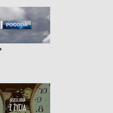
„Studio Lato”
a