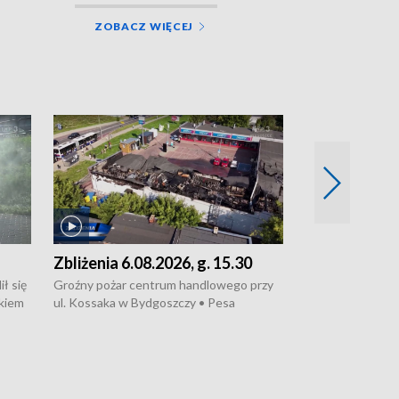
ZOBACZ WIĘCEJ
Zbliżenia 6.08.2026, g. 15.30
Zbliżenia 5.0
ł się
Groźny pożar centrum handlowego przy
TEMATY DNIA: 
kiem
ul. Kossaka w Bydgoszczy • Pesa
wyprodukuje dla 
wyprodukuje nowoczesne,
energooszczędny
energooszczędne pociągi dla Polregio •
generacji, które 
trasie
Zmiany w przepisach o pomocy
wyjadą w 2029 ro
ol •
społecznej • Przed nami 10. jubileuszowy
zostaną przezna
gramu
Festiwal Wisły
infrastruktury g