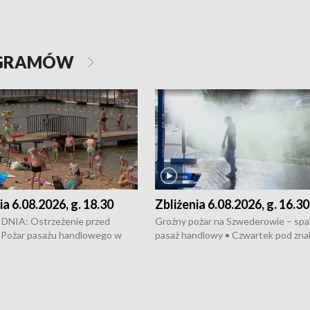
OGRAMÓW
ia 6.08.2026, g. 18.30
Zbliżenia 6.08.2026, g. 16.30
NIA: Ostrzeżenie przed
Groźny pożar na Szwederowie – spali
 Pożar pasażu handlowego w
pasaż handlowy • Czwartek pod zna
y • Policja rozbiła lokalną siatkę
upałów i burz • Dobre prognozy dla
– grozi im do 12 lat więzienia •
kukurydzy – rolnicy mogą liczyć na
odowa na trasie Rypin-Toruń –
wysokie plony • Akcja porodowa na 
licyjny patrol • Wyjątkowy
Rypin-Toruń – pomógł policyjny patr
UMK w Toruniu
Zapraszamy na kolejną odsłonę pro