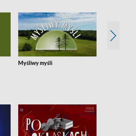
Myśliwy myśli
Spotkania z 