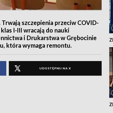
. Trwają szczepienia przeciw COVID-
klas I-III wracają do nauki
nnictwa i Drukarstwa w Grębocinie
Z
ku, która wymaga remontu.
UDOSTĘPNIJ NA X
Z