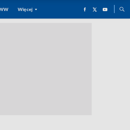
 WWW
Więcej