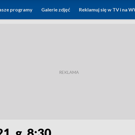
asze programy
Galerie zdjęć
Reklamuj się w TV i na
1, g. 8:30