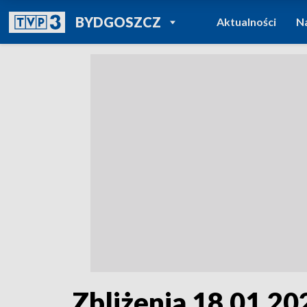
POWRÓT DO
BYDGOSZCZ
Aktualności
N
TVP REGIONY
Zbliżenia 18.01.202