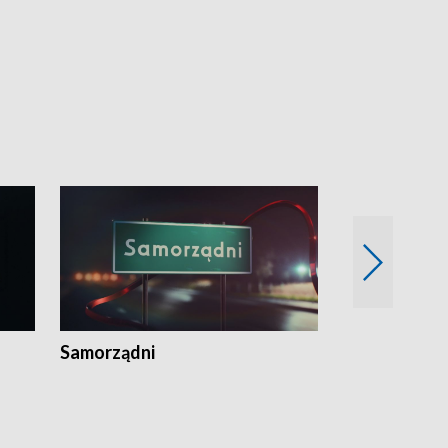
Samorządni
Wspólna sp