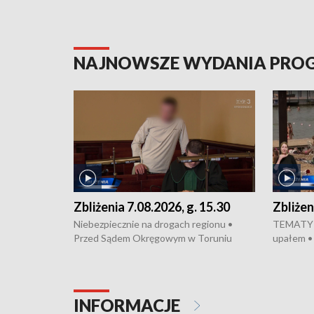
NAJNOWSZE WYDANIA PR
Zbliżenia 7.08.2026, g. 15.30
Zbliżen
Niebezpiecznie na drogach regionu •
TEMATY D
Przed Sądem Okręgowym w Toruniu
upałem •
rozpoczął się proces sprawców porwanie,
Bydgoszcz
pobicie i tortur pod Grudziądzem • Apele
dealerską 
o oszczędzanie wody • Ważne dla
Akcja por
rolników badania w Stacji Doświadczalnej
pomógł po
INFORMACJE
Oceny Odmian w Chrząstowie •
projekt 