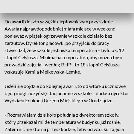
jakich sklepach zrobimy zakupy?
Do awarii doszło w węźle ciepłowniczym przy szkole. –
Awaria najprawdopodobniej miała miejsce w weekend,
ponieważ w piątek ogrzewanie w szkole działało bez
zarzutów. Dyrektor placówki po przyjściu do pracy
stwierdził, że w szkole jest niska temperatura – było ok. 12
stopni Celsjusza. Minimalna temperatura, aby można było
prowadzić zajęcia - według BHP - to 18 stopni Celsjusza –
wskazuje Kamila Melkowska-Lemke.
Jeżeli nie dojdzie do kolejnej awarii, to od wtorku uczniowie
będą mogli uczyć się stacjonarnie w szkole – dodała dyrektor
Wydziału Edukacji Urzędu Miejskiego w Grudziądzu.
- Rozmawiałam dziś koło południa z dyrektorem szkoły,
który przekazał mi, że temperatura w budynku już rośnie.
Zatem nic nie stoi na przeszkodzie, żeby od wtorku zajęcia