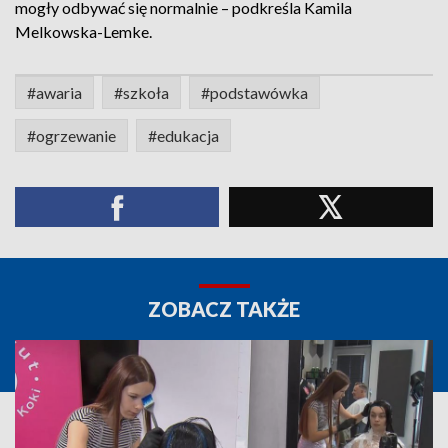
mogły odbywać się normalnie – podkreśla Kamila
Melkowska-Lemke.
#awaria
#szkoła
#podstawówka
#ogrzewanie
#edukacja
ZOBACZ TAKŻE