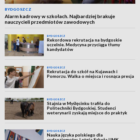
BYDGOSZCZ
Alarm kadrowy w szkołach. Najbardziej brakuje
nauczycieli przedmiotów zawodowych
BYDGOSZCZ
Rekordowa rekrutacja na bydgoskie
uczelnie. Medycyna przyciąga tłumy
kandydatów
BYDGOSZCZ
Rekrutacja do szkół na Kujawach i
Pomorzu. Walka o miejsca i rosnąca presja
BYDGOSZCZ
Stajnia w Myślęcinku trafiła do
Politechniki Bydgoskiej. Studenci
weterynarii zyskają miejsce do praktyk
BYDGOSZCZ
Nauka języka polskiego dla
cudzoziemców. Letnia Szkoła UMK