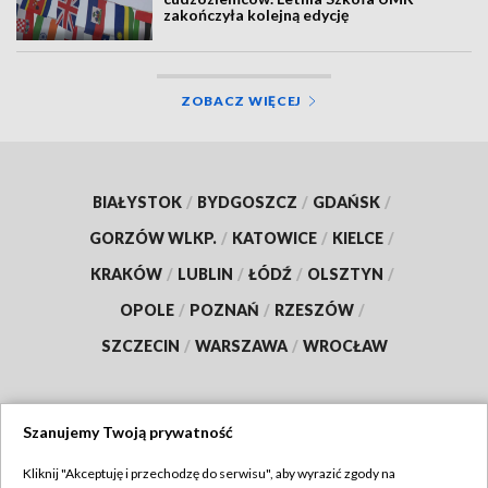
zakończyła kolejną edycję
ZOBACZ WIĘCEJ
BIAŁYSTOK
/
BYDGOSZCZ
/
GDAŃSK
/
GORZÓW WLKP.
/
KATOWICE
/
KIELCE
/
KRAKÓW
/
LUBLIN
/
ŁÓDŹ
/
OLSZTYN
/
OPOLE
/
POZNAŃ
/
RZESZÓW
/
SZCZECIN
/
WARSZAWA
/
WROCŁAW
Szanujemy Twoją prywatność
Dołącz do nas:
Kliknij "Akceptuję i przechodzę do serwisu", aby wyrazić zgody na