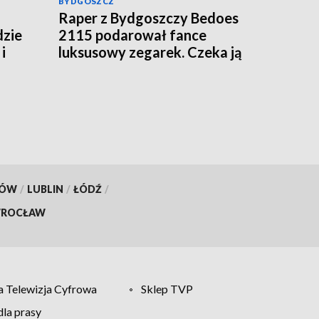
BYDGOSZCZ
Raper z Bydgoszczy Bedoes
dzie
2115 podarował fance
i
luksusowy zegarek. Czeka ją
podatek?
KÓW
/
LUBLIN
/
ŁÓDŹ
/
ROCŁAW
 Telewizja Cyfrowa
Sklep TVP
la prasy