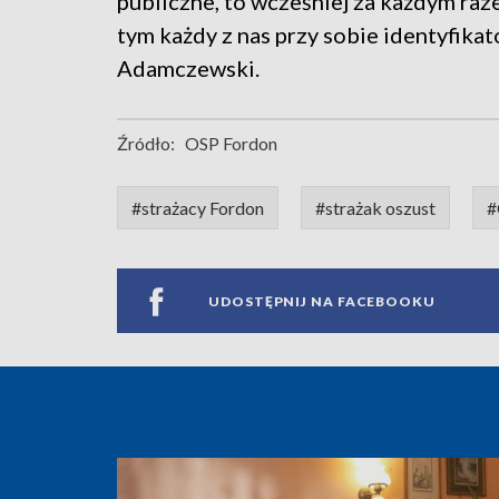
publiczne, to wcześniej za każdym raz
tym każdy z nas przy sobie identyfikat
Adamczewski.
Źródło:
OSP Fordon
#strażacy Fordon
#strażak oszust
#
UDOSTĘPNIJ NA FACEBOOKU