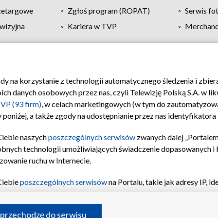
zetargowe
Zgłoś program (ROPAT)
Serwis fo
wizyjna
Kariera w TVP
Merchandi
Polityka prywatności
Moje zgody
Pomoc
Biuro re
ody na korzystanie z technologii automatycznego śledzenia i zbie
 danych osobowych przez nas, czyli Telewizję Polską S.A. w likw
VP (93 firm)
, w celach marketingowych (w tym do zautomatyzow
 poniżej, a także zgody na udostępnianie przez nas identyfikator
Ciebie naszych
poszczególnych serwisów
zwanych dalej „Portalem
obnych technologii umożliwiających świadczenie dopasowanych i be
zowanie ruchu w Internecie.
Ciebie
poszczególnych serwisów
na Portalu, takie jak adresy IP, 
sach Portalu czy historia odwiedzin będą przetwarzane przez TV
ji: przechowywania informacji na urządzeniu lub dostęp do nich,
©2026 Telewizja Polska S.A. w likwidacji
 przechodzę do serwisu
enia profilu spersonalizowanych treści, wyboru spersonalizowany