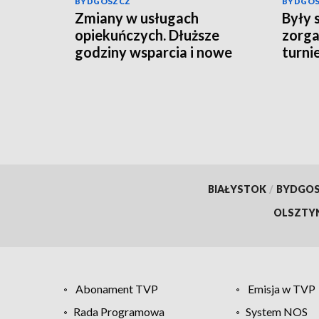
BYDGOSZCZ
BYDGO
Zmiany w usługach
Były 
opiekuńczych. Dłuższe
zorga
godziny wsparcia i nowe
turnie
obowiązki gmin
orygi
piłkar
BIAŁYSTOK
/
BYDGO
OLSZTY
Abonament TVP
Emisja w TVP
Rada Programowa
System NOS