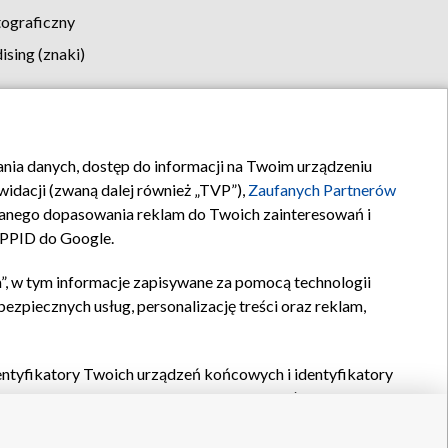
tograficzny
sing (znaki)
klamy
Kontakt
rania danych, dostęp do informacji na Twoim urządzeniu
idacji (zwaną dalej również „TVP”),
Zaufanych Partnerów
anego dopasowania reklam do Twoich zainteresowań i
a PPID do Google.
”, w tym informacje zapisywane za pomocą technologii
zpiecznych usług, personalizację treści oraz reklam,
identyfikatory Twoich urządzeń końcowych i identyfikatory
P,
Zaufanych Partnerów z IAB
oraz pozostałych
Zaufanych
 wyboru podstawowych reklam, wyboru spersonalizowanych
ch treści, pomiaru wydajności reklam, pomiaru wydajności