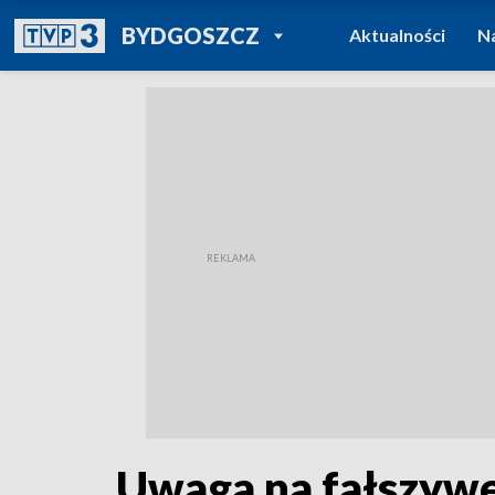
POWRÓT DO
BYDGOSZCZ
Aktualności
N
TVP REGIONY
Uwaga na fałszywe