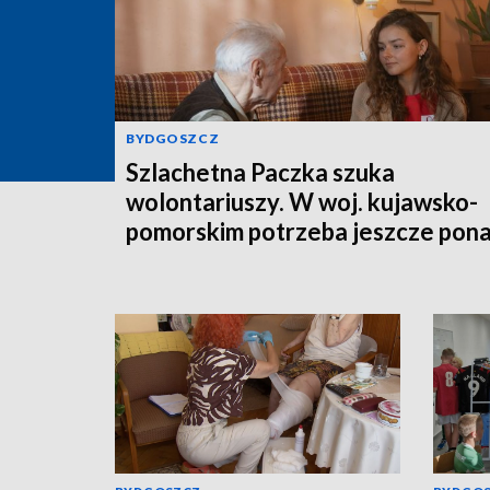
BYDGOSZCZ
Szlachetna Paczka szuka
wolontariuszy. W woj. kujawsko-
pomorskim potrzeba jeszcze pon
350 osób