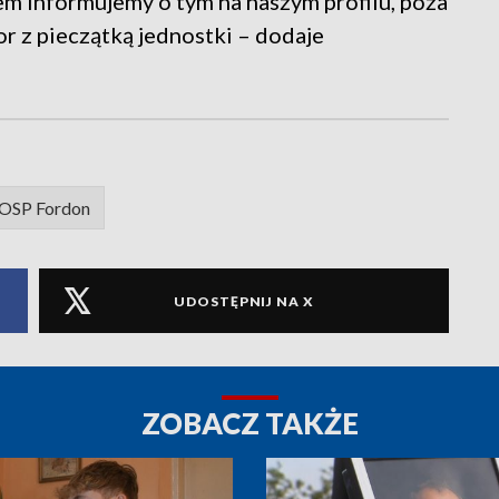
em informujemy o tym na naszym profilu, poza
or z pieczątką jednostki – dodaje
OSP Fordon
UDOSTĘPNIJ NA X
ZOBACZ TAKŻE