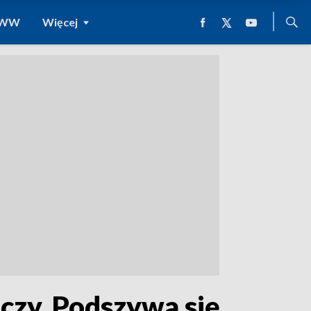
 WWW
Więcej
czy. Podszywa się