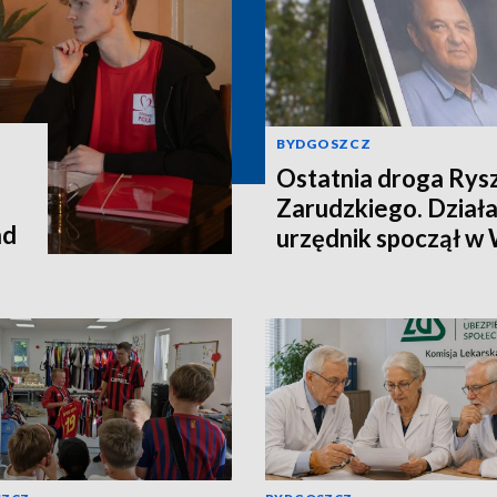
BYDGOSZCZ
Ostatnia droga Rys
Zarudzkiego. Działac
ad
urzędnik spoczął w