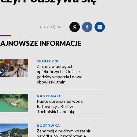
UDOSTĘPNIJ:
AJNOWSZE INFORMACJE
SPOŁECZNE
Zmiany w usługach
opiekuńczych. Dłuższe
godziny wsparcia i nowe
obowiązki gmin
NA SYGNALE
Puste ubrania nad wodą.
Ratownicy z Borów
Tucholskich apelują
ROZRYWKA
Zapomnij o nudnym koszeniu
ogródka. W Pszczółczynie