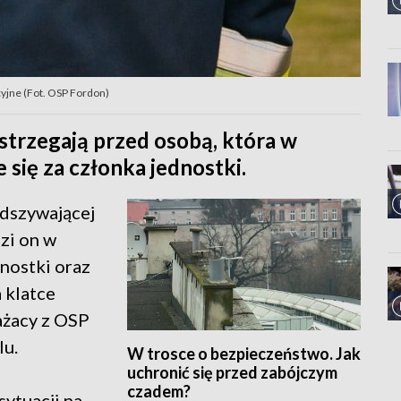
cyjne (Fot. OSP Fordon)
strzegają przed osobą, która w
 się za członka jednostki.
odszywającej
zi on w
nostki oraz
 klatce
rażacy z OSP
lu.
W trosce o bezpieczeństwo. Jak
uchronić się przed zabójczym
czadem?
sytuacji na