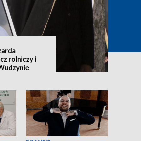
zarda
z rolniczy i
 Wudzynie