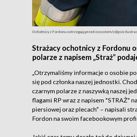
Ochotnicy z Fordonu ostrzegają przed oszustem/zdjęcie ilustra
Strażacy ochotnicy z Fordonu o
polarze z napisem „Straż” podaje
„Otrzymaliśmy informacje o osobie p
się pod członka naszej jednostki. Chod
czarnym polarze z naszywką naszej jed
flagami RP wraz z napisem "STRAŻ" na
piersiowej oraz plecach” – napisali st
Fordon na swoim facebookowym profi
Jakiś czas temu doszło też do dziwnej 