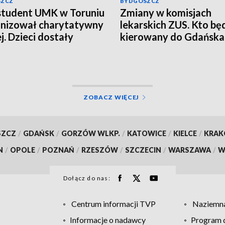
SZCZ
BYDGOSZCZ
student UMK w Toruniu
Zmiany w komisjach
nizował charytatywny
lekarskich ZUS. Kto bę
j. Dzieci dostały
kierowany do Gdańska 
nalne koszulki
Łodzi?
skie [zdjęcia]
ZOBACZ WIĘCEJ
SZCZ
/
GDAŃSK
/
GORZÓW WLKP.
/
KATOWICE
/
KIELCE
/
KRA
N
/
OPOLE
/
POZNAŃ
/
RZESZÓW
/
SZCZECIN
/
WARSZAWA
/
W
Dołącz do nas:
Centrum informacji TVP
Naziemna
Informacje o nadawcy
Program d