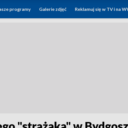
asze programy
Galerie zdjęć
Reklamuj się w TV i na
go "strażaka" w Bydgosz