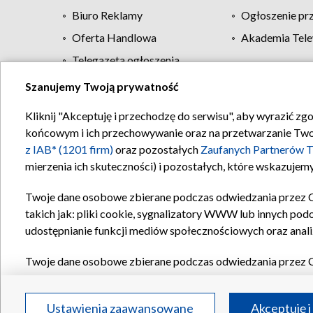
Biuro Reklamy
Ogłoszenie pr
Oferta Handlowa
Akademia Tele
Telegazeta ogłoszenia
Szanujemy Twoją prywatność
Regulamin TVP
Kliknij "Akceptuję i przechodzę do serwisu", aby wyrazić zg
końcowym i ich przechowywanie oraz na przetwarzanie Twoich
z IAB* (1201 firm)
oraz pozostałych
Zaufanych Partnerów T
mierzenia ich skuteczności) i pozostałych, które wskazujemy
Twoje dane osobowe zbierane podczas odwiedzania przez 
takich jak: pliki cookie, sygnalizatory WWW lub innych pod
udostępnianie funkcji mediów społecznościowych oraz anali
Twoje dane osobowe zbierane podczas odwiedzania przez 
plików cookie, informacje o Twoich wyszukiwaniach w serwi
Partnerów TVP
dla realizacji następujących celów i funkc
Ustawienia zaawansowane
Akceptuję i
reklam, tworzenia profilu spersonalizowanych reklam, tworz