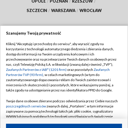
OPOLE
/
POZNAŃ
/
RZESZÓW
/
SZCZECIN
/
WARSZAWA
/
WROCŁAW
Szanujemy Twoją prywatność
Dołącz do nas:
Kliknij "Akceptuję i przechodzę do serwisu", aby wyrazić zgody na
korzystanie z technologii automatycznego śledzenia i zbierania danych,
TVP
dostęp do informacji na Twoim urządzeniu końcowym i ich
Abonament TVP
przechowywanie oraz na przetwarzanie Twoich danych osobowych przez
Regulamin TVP
nas, czyli Telewizję Polską S.A. w likwidacji (zwaną dalej również „TVP”),
Emisja w TVP
Polityka prywatności
Zaufanych Partnerów z IAB* (1201 firm)
oraz pozostałych
Zaufanych
Partnerów TVP (93 firm)
, w celach marketingowych (w tym do
Centrum informacji TVP
Moje zgody
zautomatyzowanego dopasowania reklam do Twoich zainteresowań i
mierzenia ich skuteczności) i pozostałych, które wskazujemy poniżej, a
Naziemna Telewizja Cyfrowa
Pomoc
także zgody na udostępnianie przez nas identyfikatora PPID do Google.
Sklep TVP
Biuro reklamy
Twoje dane osobowe zbierane podczas odwiedzania przez Ciebie naszych
Rada Programowa
Kontakt
poszczególnych serwisów
zwanych dalej „Portalem”, w tym informacje
zapisywane za pomocą technologii takich jak: pliki cookie, sygnalizatory
System NOS
WWW lub innych podobnych technologii umożliwiających świadczenie
dopasowanych i bezpiecznych usług, personalizację treści oraz reklam,
Informacje o nadawcy
Kanały
udostępnianie funkcji mediów społecznościowych oraz analizowanie