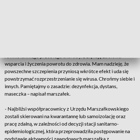
informację o pozytywnym wyniku testu na obecność SARS-
CoV-2 u marszałka Całbeckiego otrzymano w sobotę.
O zakażeniu koronawirusem, na swoim oficjalnym
facebookowym profilu poinformował również sam Całbecki.
- Otrzymałem pozytywny wynik testu na COVID-19. Na ten
moment czuję się dobrze. Wszystkim zakażonym życzę
równie lekkiego przebiegu choroby. Dziękuję za słowa
wsparcia i życzenia powrotu do zdrowia. Mam nadzieję, że
powszechne szczepienia przyniosą wkrótce efekt i uda się
powstrzymać rozprzestrzenianie się wirusa. Chrońmy siebie i
innych. Pamiętajmy o zasadzie: dezynfekcja, dystans,
maseczka – napisał marszałek.
- Najbliżsi współpracownicy z Urzędu Marszałkowskiego
zostali skierowani na kwarantannę lub samoizolację oraz
pracę zdalną, w zależności od decyzji stacji sanitarno-
epidemiologicznej, która przeprowadziła postępowanie na
podstawie aktywności zawodowych marszałka z