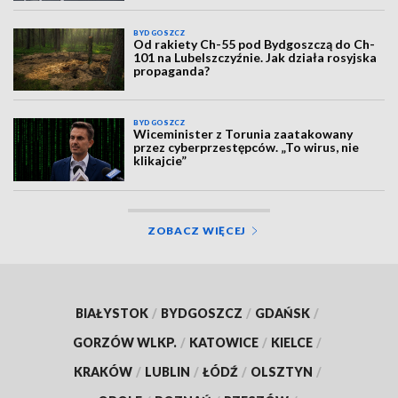
BYDGOSZCZ
Od rakiety Ch-55 pod Bydgoszczą do Ch-
101 na Lubelszczyźnie. Jak działa rosyjska
propaganda?
BYDGOSZCZ
Wiceminister z Torunia zaatakowany
przez cyberprzestępców. „To wirus, nie
klikajcie”
ZOBACZ WIĘCEJ
BIAŁYSTOK
/
BYDGOSZCZ
/
GDAŃSK
/
GORZÓW WLKP.
/
KATOWICE
/
KIELCE
/
KRAKÓW
/
LUBLIN
/
ŁÓDŹ
/
OLSZTYN
/