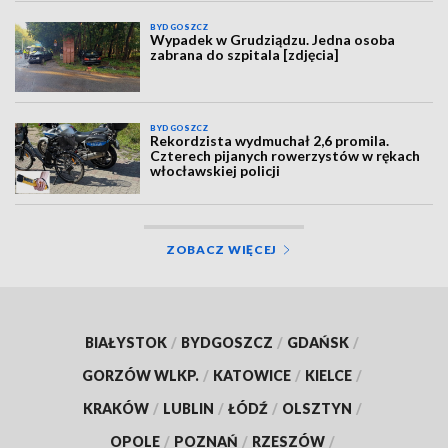
BYDGOSZCZ
Wypadek w Grudziądzu. Jedna osoba
zabrana do szpitala [zdjęcia]
BYDGOSZCZ
Rekordzista wydmuchał 2,6 promila.
Czterech pijanych rowerzystów w rękach
włocławskiej policji
ZOBACZ WIĘCEJ
BIAŁYSTOK
/
BYDGOSZCZ
/
GDAŃSK
/
GORZÓW WLKP.
/
KATOWICE
/
KIELCE
/
KRAKÓW
/
LUBLIN
/
ŁÓDŹ
/
OLSZTYN
/
OPOLE
/
POZNAŃ
/
RZESZÓW
/