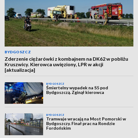
BYDGOSZCZ
Zderzenie ciężarówki z kombajnem na DK62 w pobliżu
Kruszwicy. Kierowca uwięziony, LPR w akcji
[aktualizacja]
BYDGOSZCZ
Śmiertelny wypadek na S5 pod
Bydgoszczą. Zginął kierowca
BYDGOSZCZ
Tramwaje wracają na Most Pomorski w
Bydgoszczy. Finał prac na Rondzie
Fordońskim