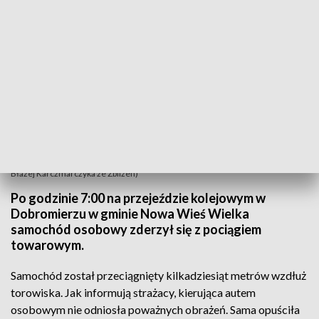
Cud, że kierowcy nic groźnego się nie stało po zderzeniu z pociągiem (mat.
Błażej Karczmarczyka ze Zbliżeń)
Po godzinie 7:00 na przejeździe kolejowym w
Dobromierzu w gminie Nowa Wieś Wielka
samochód osobowy zderzył się z pociągiem
towarowym.
Samochód został przeciągnięty kilkadziesiąt metrów wzdłuż
torowiska. Jak informują strażacy, kierująca autem
osobowym nie odniosła poważnych obrażeń. Sama opuściła