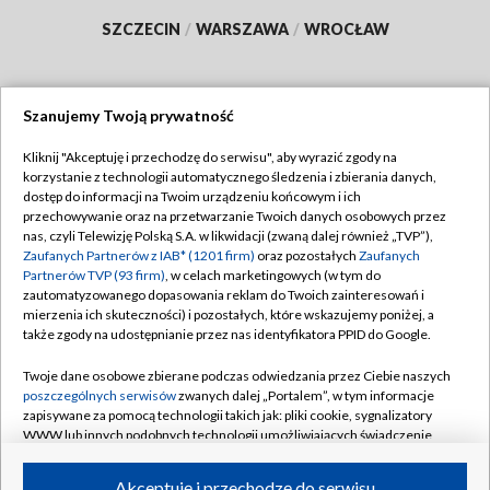
SZCZECIN
/
WARSZAWA
/
WROCŁAW
Szanujemy Twoją prywatność
Dołącz do nas:
Kliknij "Akceptuję i przechodzę do serwisu", aby wyrazić zgody na
korzystanie z technologii automatycznego śledzenia i zbierania danych,
TVP
dostęp do informacji na Twoim urządzeniu końcowym i ich
Abonament TVP
przechowywanie oraz na przetwarzanie Twoich danych osobowych przez
Regulamin TVP
nas, czyli Telewizję Polską S.A. w likwidacji (zwaną dalej również „TVP”),
Emisja w TVP
Polityka prywatności
Zaufanych Partnerów z IAB* (1201 firm)
oraz pozostałych
Zaufanych
Partnerów TVP (93 firm)
, w celach marketingowych (w tym do
Centrum informacji TVP
Moje zgody
zautomatyzowanego dopasowania reklam do Twoich zainteresowań i
mierzenia ich skuteczności) i pozostałych, które wskazujemy poniżej, a
Naziemna Telewizja Cyfrowa
Pomoc
także zgody na udostępnianie przez nas identyfikatora PPID do Google.
Sklep TVP
Biuro reklamy
Twoje dane osobowe zbierane podczas odwiedzania przez Ciebie naszych
Rada Programowa
Kontakt
poszczególnych serwisów
zwanych dalej „Portalem”, w tym informacje
zapisywane za pomocą technologii takich jak: pliki cookie, sygnalizatory
System NOS
WWW lub innych podobnych technologii umożliwiających świadczenie
dopasowanych i bezpiecznych usług, personalizację treści oraz reklam,
Informacje o nadawcy
Kanały
udostępnianie funkcji mediów społecznościowych oraz analizowanie
Akceptuję i przechodzę do serwisu