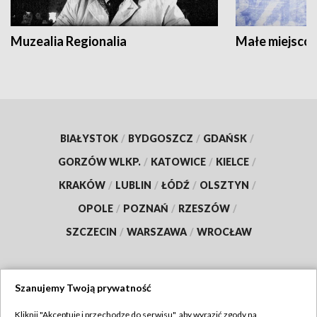
Muzealia Regionalia
Małe miejscow
BIAŁYSTOK
/
BYDGOSZCZ
/
GDAŃSK
/
GORZÓW WLKP.
/
KATOWICE
/
KIELCE
/
KRAKÓW
/
LUBLIN
/
ŁÓDŹ
/
OLSZTYN
/
OPOLE
/
POZNAŃ
/
RZESZÓW
/
SZCZECIN
/
WARSZAWA
/
WROCŁAW
Szanujemy Twoją prywatność
Dołącz do nas:
Kliknij "Akceptuję i przechodzę do serwisu", aby wyrazić zgody na