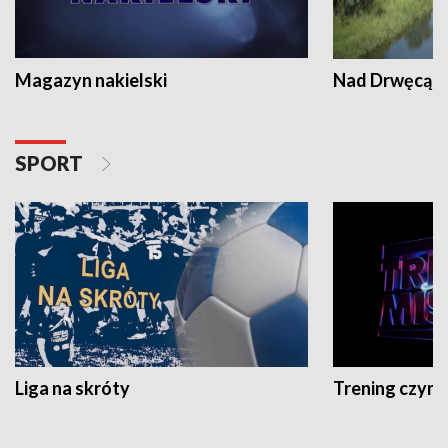
Magazyn nakielski
Nad Drwęcą
SPORT
Liga na skróty
Trening czyni 