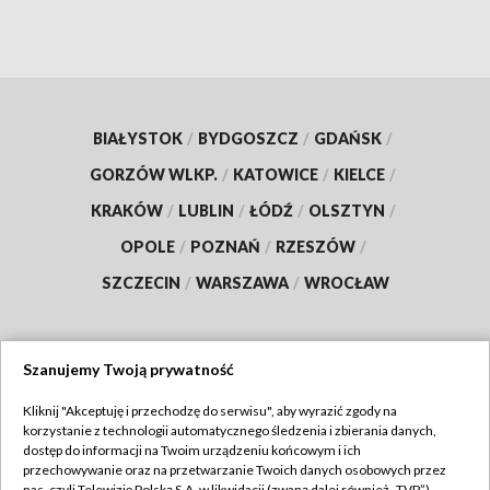
BIAŁYSTOK
/
BYDGOSZCZ
/
GDAŃSK
/
GORZÓW WLKP.
/
KATOWICE
/
KIELCE
/
KRAKÓW
/
LUBLIN
/
ŁÓDŹ
/
OLSZTYN
/
OPOLE
/
POZNAŃ
/
RZESZÓW
/
SZCZECIN
/
WARSZAWA
/
WROCŁAW
Szanujemy Twoją prywatność
Dołącz do nas:
Kliknij "Akceptuję i przechodzę do serwisu", aby wyrazić zgody na
korzystanie z technologii automatycznego śledzenia i zbierania danych,
TVP
dostęp do informacji na Twoim urządzeniu końcowym i ich
Abonament TVP
przechowywanie oraz na przetwarzanie Twoich danych osobowych przez
Regulamin TVP
nas, czyli Telewizję Polską S.A. w likwidacji (zwaną dalej również „TVP”),