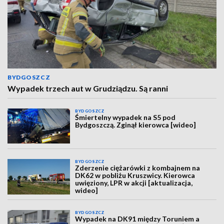
BYDGOSZCZ
Wypadek trzech aut w Grudziądzu. Są ranni
BYDGOSZCZ
Śmiertelny wypadek na S5 pod
Bydgoszczą. Zginął kierowca [wideo]
BYDGOSZCZ
Zderzenie ciężarówki z kombajnem na
DK62 w pobliżu Kruszwicy. Kierowca
uwięziony, LPR w akcji [aktualizacja,
wideo]
BYDGOSZCZ
Wypadek na DK91 między Toruniem a