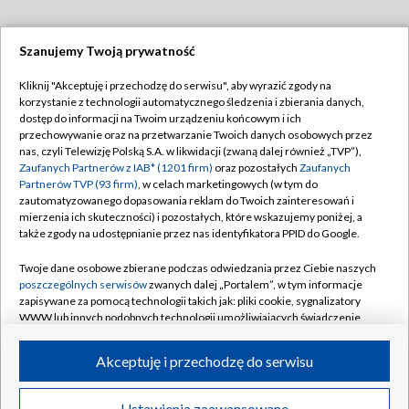
Szanujemy Twoją prywatność
Dołącz do nas:
Kliknij "Akceptuję i przechodzę do serwisu", aby wyrazić zgody na
korzystanie z technologii automatycznego śledzenia i zbierania danych,
TVP
dostęp do informacji na Twoim urządzeniu końcowym i ich
Abonament TVP
przechowywanie oraz na przetwarzanie Twoich danych osobowych przez
Regulamin TVP
nas, czyli Telewizję Polską S.A. w likwidacji (zwaną dalej również „TVP”),
Emisja w TVP
Polityka prywatności
Zaufanych Partnerów z IAB* (1201 firm)
oraz pozostałych
Zaufanych
Partnerów TVP (93 firm)
, w celach marketingowych (w tym do
Centrum informacji TVP
Moje zgody
zautomatyzowanego dopasowania reklam do Twoich zainteresowań i
mierzenia ich skuteczności) i pozostałych, które wskazujemy poniżej, a
Naziemna Telewizja Cyfrowa
Pomoc
także zgody na udostępnianie przez nas identyfikatora PPID do Google.
Sklep TVP
Biuro reklamy
Twoje dane osobowe zbierane podczas odwiedzania przez Ciebie naszych
Rada Programowa
Kontakt
poszczególnych serwisów
zwanych dalej „Portalem”, w tym informacje
zapisywane za pomocą technologii takich jak: pliki cookie, sygnalizatory
System NOS
WWW lub innych podobnych technologii umożliwiających świadczenie
dopasowanych i bezpiecznych usług, personalizację treści oraz reklam,
Informacje o nadawcy
Kanały
udostępnianie funkcji mediów społecznościowych oraz analizowanie
Akceptuję i przechodzę do serwisu
ruchu w Internecie.
Program dla prasy
©2026 Telewizja Polska S.A. w likwidacji
Biuro Reklamy
Twoje dane osobowe zbierane podczas odwiedzania przez Ciebie
Ustawienia zaawansowane