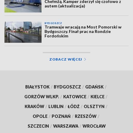
Chełmżą. Kamper zderzył się czołowo z
autem (aktualizacja)
BYDGOSZCZ
Tramwaje wracają na Most Pomorski w
Bydgoszczy. Finał prac na Rondzie
Fordońskim
ZOBACZ WIĘCEJ
BIAŁYSTOK
/
BYDGOSZCZ
/
GDAŃSK
/
GORZÓW WLKP.
/
KATOWICE
/
KIELCE
/
KRAKÓW
/
LUBLIN
/
ŁÓDŹ
/
OLSZTYN
/
OPOLE
/
POZNAŃ
/
RZESZÓW
/
SZCZECIN
/
WARSZAWA
/
WROCŁAW