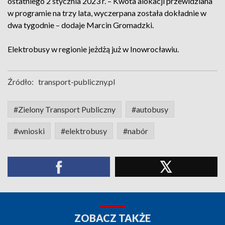
ostatniego 2 stycznia 2023 r. – Kwota alokacji przewidziana
w programie na trzy lata, wyczerpana została dokładnie w
dwa tygodnie – dodaje Marcin Gromadzki.
Elektrobusy w regionie jeżdżą już w Inowrocławiu.
Źródło:
transport-publiczny.pl
#Zielony Transport Publiczny
#autobusy
#wnioski
#elektrobusy
#nabór
ZOBACZ TAKŻE