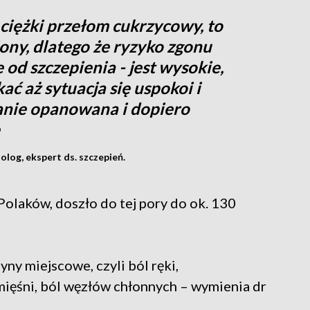
a ciężki przełom cukrzycowy, to
ony, dlatego że ryzyko zgonu
e od szczepienia - jest wysokie,
ć aż sytuacja się uspokoi i
anie opanowana i dopiero
log, ekspert ds. szczepień.
Polaków, doszło do tej pory do ok. 130
yny miejscowe, czyli ból ręki,
mięśni, ból węzłów chłonnych – wymienia dr