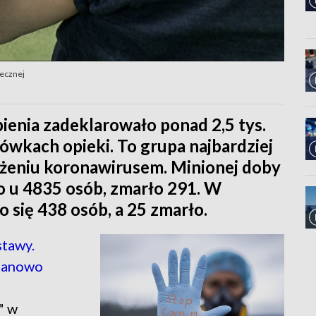
łecznej
ienia zadeklarowało ponad 2,5 tys.
ówkach opieki. To grupa najbardziej
ażeniu koronawirusem. Minionej doby
o u 4835 osób, zmarło 291. W
 się 438 osób, a 25 zmarło.
stawy.
planowo
" w