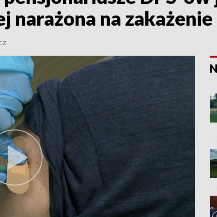
ej narażona na zakażenie
CZ
N