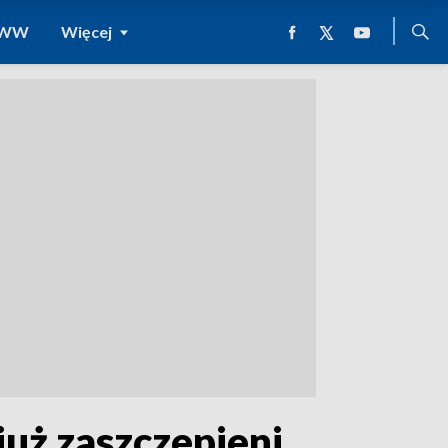
 WWW
Więcej
uż zaszczepieni.