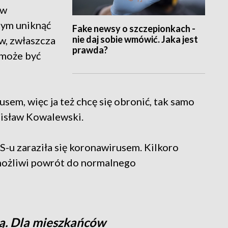
ów
mym uniknąć
Fake newsy o szczepionkach -
nie daj sobie wmówić. Jaka jest
w, zwłaszcza
prawda?
 może być
rusem, więc ja też chcę się obronić, tak samo
nisław Kowalewski.
-u zaraziła się koronawirusem. Kilkoro
możliwi powrót do normalnego
ią. Dla mieszkańców