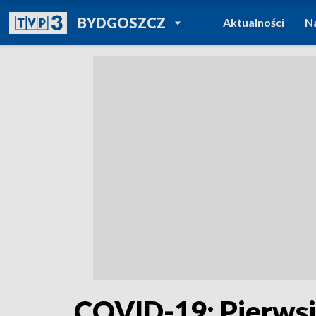
POWRÓT DO
BYDGOSZCZ
Aktualności
N
TVP REGIONY
COVID-19: Pierwsi 