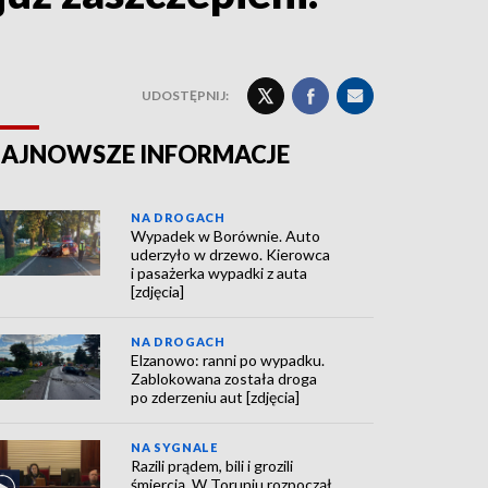
UDOSTĘPNIJ:
AJNOWSZE INFORMACJE
NA DROGACH
Wypadek w Borównie. Auto
uderzyło w drzewo. Kierowca
i pasażerka wypadki z auta
[zdjęcia]
NA DROGACH
Elzanowo: ranni po wypadku.
Zablokowana została droga
po zderzeniu aut [zdjęcia]
NA SYGNALE
Razili prądem, bili i grozili
śmiercią. W Toruniu rozpoczął