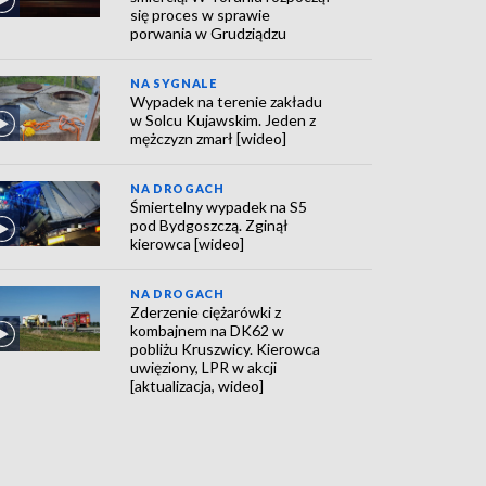
się proces w sprawie
porwania w Grudziądzu
NA SYGNALE
Wypadek na terenie zakładu
w Solcu Kujawskim. Jeden z
mężczyzn zmarł [wideo]
NA DROGACH
Śmiertelny wypadek na S5
pod Bydgoszczą. Zginął
kierowca [wideo]
NA DROGACH
Zderzenie ciężarówki z
kombajnem na DK62 w
pobliżu Kruszwicy. Kierowca
uwięziony, LPR w akcji
[aktualizacja, wideo]