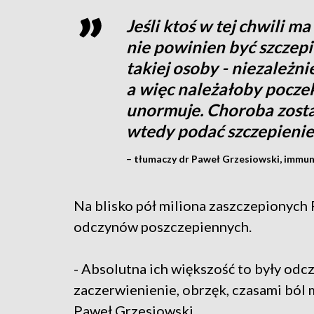
Jeśli ktoś w tej chwili m
nie powinien być szczepi
takiej osoby - niezależni
a więc należałoby poczeka
unormuje. Choroba zost
wtedy podać szczepienie
– tłumaczy dr Paweł Grzesiowski, immuno
Na blisko pół miliona zaszczepionych 
odczynów poszczepiennych.
- Absolutna ich większość to były odcz
zaczerwienienie, obrzęk, czasami ból 
Paweł Grzesiowski.