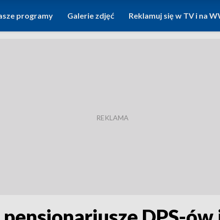
asze programy
Galerie zdjęć
Reklamuj się w TV i na
pensjonariusze DPS-ów j