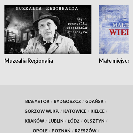
Muzealia Regionalia
Małe miejscow
BIAŁYSTOK
/
BYDGOSZCZ
/
GDAŃSK
/
GORZÓW WLKP.
/
KATOWICE
/
KIELCE
/
KRAKÓW
/
LUBLIN
/
ŁÓDŹ
/
OLSZTYN
/
OPOLE
/
POZNAŃ
/
RZESZÓW
/