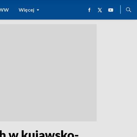
 WWW
Więcej
ch w kujawsko-