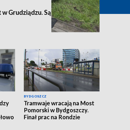
 w Grudziądzu. Są
BYDGOSZCZ
dzy
Tramwaje wracają na Most
Pomorski w Bydgoszczy.
ołowo
Finał prac na Rondzie
Fordońskim