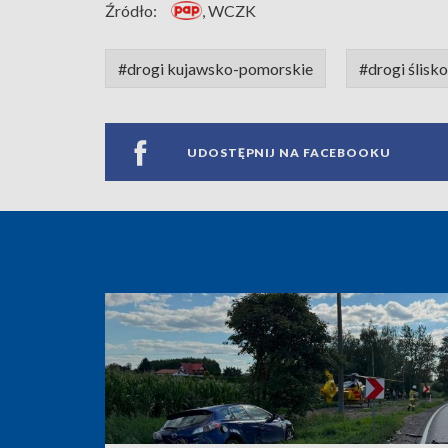
Źródło:
, WCZK
#drogi kujawsko-pomorskie
#drogi ślisko
UDOSTĘPNIJ NA FACEBOOKU