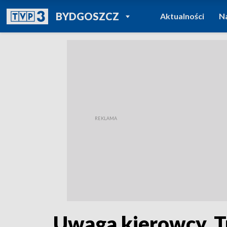
POWRÓT DO
BYDGOSZCZ
Aktualności
N
TVP REGIONY
Uwaga kierowcy. T