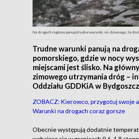
Na drogach regionu panują trudne warunki, nic dziwnego, że do
Trudne warunki panują na dro
pomorskiego, gdzie w nocy wys
miejscami jest ślisko. Na główn
zimowego utrzymania dróg – in
Oddziału GDDKiA w Bydgoszcz
ZOBACZ: Kierowco, przygotuj swoje a
Warunki na drogach coraz gorsze
Obecnie występują dodatnie temperat
wahające się w granicach 0,6-1,8 stopn