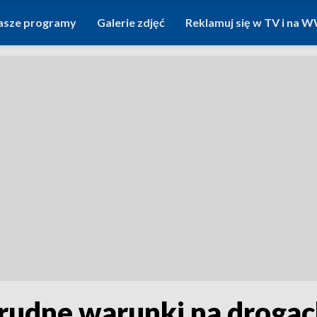
asze programy
Galerie zdjęć
Reklamuj się w TV i na
rudne warunki na droga