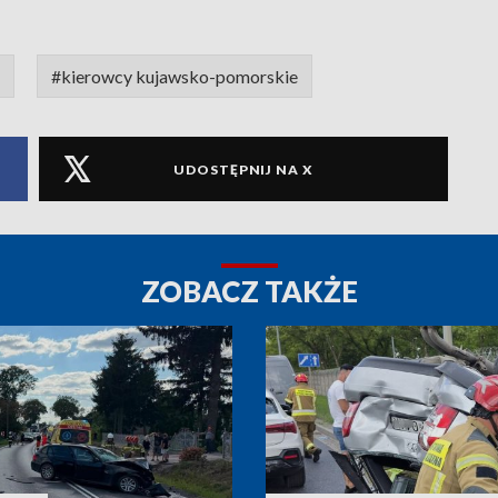
#kierowcy kujawsko-pomorskie
UDOSTĘPNIJ NA X
ZOBACZ TAKŻE