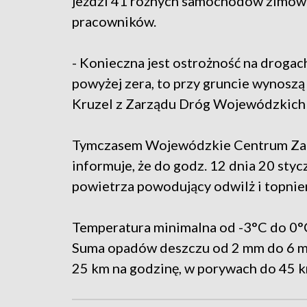
jeździ 41 różnych samochodów zimowe
pracowników.
- Konieczna jest ostrożność na drogac
powyżej zera, to przy gruncie wynoszą
Kruzel z Zarządu Dróg Wojewódzkich
Tymczasem Wojewódzkie Centrum Zar
informuje, że do godz. 12 dnia 20 sty
powietrza powodujący odwilż i topnie
Temperatura minimalna od -3°C do 0°
Suma opadów deszczu od 2 mm do 6 mm
25 km na godzinę, w porywach do 45 k