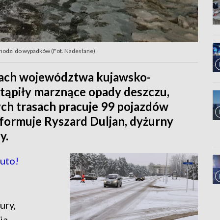
chodzi do wypadków (Fot. Nadesłane)
gach województwa kujawsko-
tąpiły marznące opady deszczu,
ych trasach pracuje 99 pojazdów
formuje Ryszard Duljan, dyżurny
y.
uto!
ury,
ia.