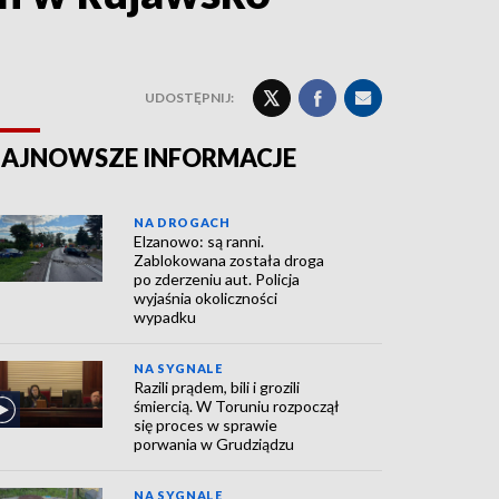
UDOSTĘPNIJ:
AJNOWSZE INFORMACJE
NA DROGACH
Elzanowo: są ranni.
Zablokowana została droga
po zderzeniu aut. Policja
wyjaśnia okoliczności
wypadku
NA SYGNALE
Razili prądem, bili i grozili
śmiercią. W Toruniu rozpoczął
się proces w sprawie
porwania w Grudziądzu
NA SYGNALE