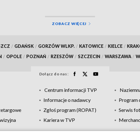
alizacja, wideo]
ZOBACZ WIĘCEJ
SZCZ
/
GDAŃSK
/
GORZÓW WLKP.
/
KATOWICE
/
KIELCE
/
KRA
N
/
OPOLE
/
POZNAŃ
/
RZESZÓW
/
SZCZECIN
/
WARSZAWA
/
W
Dołącz do nas:
Centrum informacji TVP
Naziemna
Informacje o nadawcy
Program d
zetargowe
Zgłoś program (ROPAT)
Serwis fo
wizyjna
Kariera w TVP
Merchandi