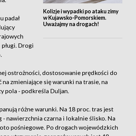
Kolizje i wypadki po ataku zimy
w Kujawsko-Pomorskiem.
u padał
Uważajmy na drogach!
dujący
krajowych
i pługi. Drogi
.
nej ostrożności, dostosowanie prędkości do
na zmieniające się warunki na trasie, na
y pola - podkreśla Duljan.
nują różne warunki. Na 18 proc. tras jest
 - nawierzchnia czarna i lokalnie ślisko. Na
błoto pośniegowe. Po drogach wojewódzkich