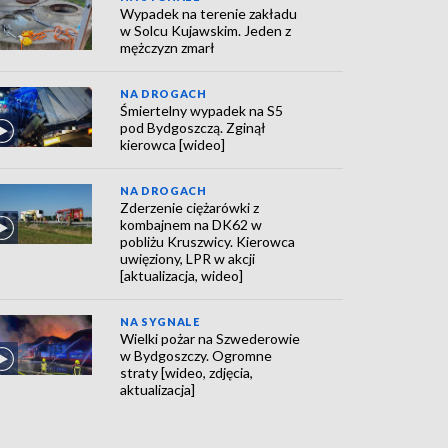
Wypadek na terenie zakładu
w Solcu Kujawskim. Jeden z
mężczyzn zmarł
NA DROGACH
Śmiertelny wypadek na S5
pod Bydgoszczą. Zginął
kierowca [wideo]
NA DROGACH
Zderzenie ciężarówki z
kombajnem na DK62 w
pobliżu Kruszwicy. Kierowca
uwięziony, LPR w akcji
[aktualizacja, wideo]
NA SYGNALE
Wielki pożar na Szwederowie
w Bydgoszczy. Ogromne
straty [wideo, zdjęcia,
aktualizacja]