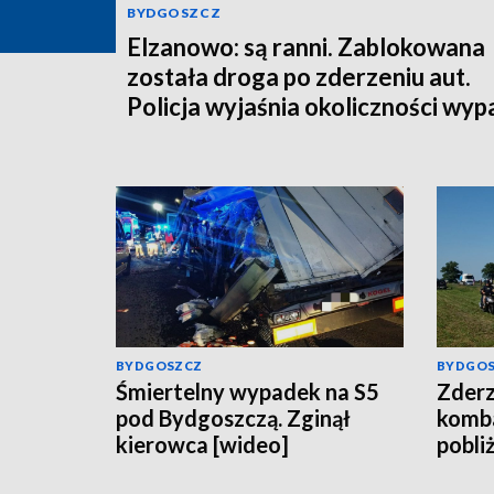
BYDGOSZCZ
Elzanowo: są ranni. Zablokowana
została droga po zderzeniu aut.
Policja wyjaśnia okoliczności wy
BYDGOSZCZ
BYDGO
Śmiertelny wypadek na S5
Zderz
pod Bydgoszczą. Zginął
komb
kierowca [wideo]
pobli
uwięz