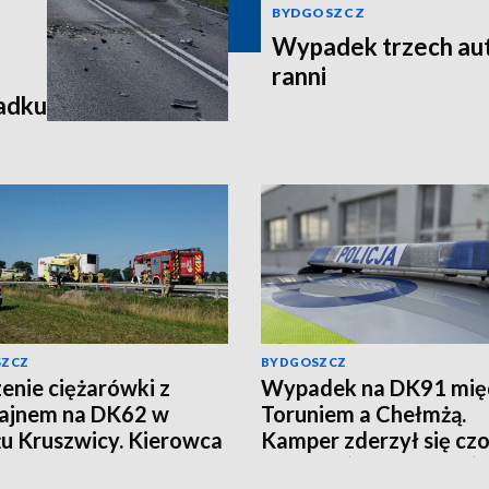
BYDGOSZCZ
Wypadek trzech aut
ranni
padku
SZCZ
BYDGOSZCZ
enie ciężarówki z
Wypadek na DK91 mię
ajnem na DK62 w
Toruniem a Chełmżą.
żu Kruszwicy. Kierowca
Kamper zderzył się cz
iony, LPR w akcji
z autem (aktualizacja)