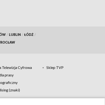
KÓW
/
LUBLIN
/
ŁÓDŹ
/
ROCŁAW
 Telewizja Cyfrowa
Sklep TVP
la prasy
tograficzny
sing (znaki)