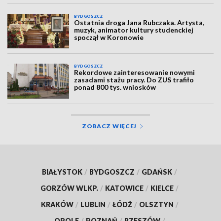
BYDGOSZCZ
Ostatnia droga Jana Rubczaka. Artysta,
muzyk, animator kultury studenckiej
spoczął w Koronowie
BYDGOSZCZ
Rekordowe zainteresowanie nowymi
zasadami stażu pracy. Do ZUS trafiło
ponad 800 tys. wniosków
ZOBACZ WIĘCEJ
BIAŁYSTOK
/
BYDGOSZCZ
/
GDAŃSK
/
GORZÓW WLKP.
/
KATOWICE
/
KIELCE
/
KRAKÓW
/
LUBLIN
/
ŁÓDŹ
/
OLSZTYN
/
OPOLE
/
POZNAŃ
/
RZESZÓW
/