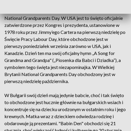
Amerykańskim (w USA i Kanadzie) odpowiednikiem dni
dziadka i babci jest Narodowy Dzień Dziadków - ang.
National Grandparents Day. W USA jest to święto oficjalnie
zatwierdzone przez Kongres i prezydenta, ustanowione w
1978 roku przez Jimmy’ego Cartera na pierwszą niedzielę po
Święcie Pracy Labour Day, które obchodzone jest w
pierwszy poniedziałek września zarówno w USA, jak i
Kanadzie. Dzień ten ma swój oficjalny hymn ,,A Song for
Grandma and Grandpa" („Piosenka dla Babci i Dziadka”), a
symbolem tego święta jest niezapominajka. W Wielkiej
Brytanii National Grandparents Day obchodzony jest w
pierwszą niedzielę października.
W Bułgarii swój dzień mają jedynie babcie, choć i tak święto
to obchodzone jest hucznie głównie na bułgarskich wsiach i
koncentruje się na dziecku urodzonym w ostatnim roku i jego
krewnych. Matka wraz z dzieckiem odwiedza rodzinę i
obdarowuje ją prezentami. "Babin Den" obchodzi się 21
stycznia, choć większość ludności kultywuje go 20 stycznia.