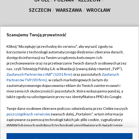
SZCZECIN
/
WARSZAWA
/
WROCŁAW
Szanujemy Twoją prywatność
Dołącz do nas:
Kliknij "Akceptuję i przechodzę do serwisu", aby wyrazić zgody na
korzystanie z technologii automatycznego śledzenia i zbierania danych,
TVP
dostęp do informacji na Twoim urządzeniu końcowym i ich
Abonament TVP
przechowywanie oraz na przetwarzanie Twoich danych osobowych przez
Regulamin TVP
nas, czyli Telewizję Polską S.A. w likwidacji (zwaną dalej również „TVP”),
Emisja w TVP
Polityka prywatności
Zaufanych Partnerów z IAB* (1201 firm)
oraz pozostałych
Zaufanych
Partnerów TVP (93 firm)
, w celach marketingowych (w tym do
Centrum informacji TVP
Moje zgody
zautomatyzowanego dopasowania reklam do Twoich zainteresowań i
mierzenia ich skuteczności) i pozostałych, które wskazujemy poniżej, a
Naziemna Telewizja Cyfrowa
Pomoc
także zgody na udostępnianie przez nas identyfikatora PPID do Google.
Sklep TVP
Biuro reklamy
Twoje dane osobowe zbierane podczas odwiedzania przez Ciebie naszych
Rada Programowa
Kontakt
poszczególnych serwisów
zwanych dalej „Portalem”, w tym informacje
zapisywane za pomocą technologii takich jak: pliki cookie, sygnalizatory
System NOS
WWW lub innych podobnych technologii umożliwiających świadczenie
dopasowanych i bezpiecznych usług, personalizację treści oraz reklam,
Informacje o nadawcy
Kanały
udostępnianie funkcji mediów społecznościowych oraz analizowanie