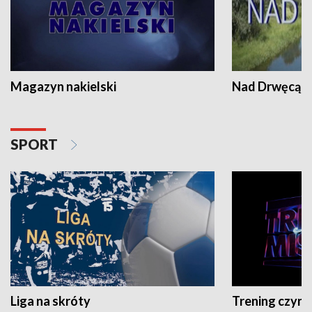
Magazyn nakielski
Nad Drwęcą
SPORT
Liga na skróty
Trening czyni 