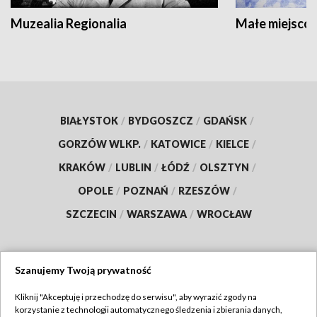
Muzealia Regionalia
Małe miejscow
BIAŁYSTOK
/
BYDGOSZCZ
/
GDAŃSK
/
GORZÓW WLKP.
/
KATOWICE
/
KIELCE
/
KRAKÓW
/
LUBLIN
/
ŁÓDŹ
/
OLSZTYN
/
OPOLE
/
POZNAŃ
/
RZESZÓW
/
SZCZECIN
/
WARSZAWA
/
WROCŁAW
Szanujemy Twoją prywatność
Dołącz do nas:
Kliknij "Akceptuję i przechodzę do serwisu", aby wyrazić zgody na
korzystanie z technologii automatycznego śledzenia i zbierania danych,
TVP