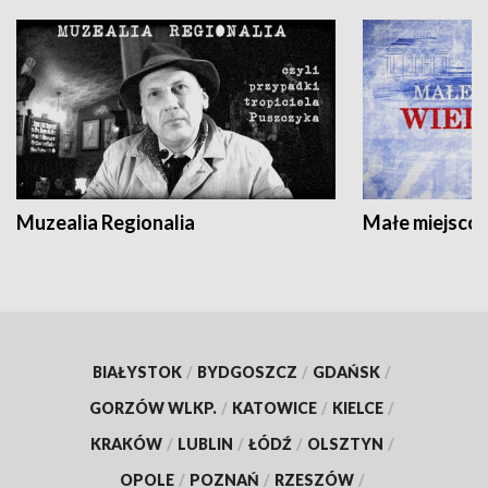
Muzealia Regionalia
Małe miejscow
BIAŁYSTOK
/
BYDGOSZCZ
/
GDAŃSK
/
GORZÓW WLKP.
/
KATOWICE
/
KIELCE
/
KRAKÓW
/
LUBLIN
/
ŁÓDŹ
/
OLSZTYN
/
OPOLE
/
POZNAŃ
/
RZESZÓW
/