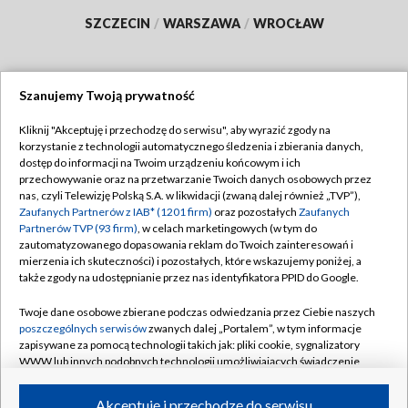
SZCZECIN
/
WARSZAWA
/
WROCŁAW
Szanujemy Twoją prywatność
Dołącz do nas:
Kliknij "Akceptuję i przechodzę do serwisu", aby wyrazić zgody na
korzystanie z technologii automatycznego śledzenia i zbierania danych,
TVP
dostęp do informacji na Twoim urządzeniu końcowym i ich
Abonament TVP
przechowywanie oraz na przetwarzanie Twoich danych osobowych przez
Regulamin TVP
nas, czyli Telewizję Polską S.A. w likwidacji (zwaną dalej również „TVP”),
Emisja w TVP
Polityka prywatności
Zaufanych Partnerów z IAB* (1201 firm)
oraz pozostałych
Zaufanych
Partnerów TVP (93 firm)
, w celach marketingowych (w tym do
Centrum informacji TVP
Moje zgody
zautomatyzowanego dopasowania reklam do Twoich zainteresowań i
mierzenia ich skuteczności) i pozostałych, które wskazujemy poniżej, a
Naziemna Telewizja Cyfrowa
Pomoc
także zgody na udostępnianie przez nas identyfikatora PPID do Google.
Sklep TVP
Biuro reklamy
Twoje dane osobowe zbierane podczas odwiedzania przez Ciebie naszych
Rada Programowa
Kontakt
poszczególnych serwisów
zwanych dalej „Portalem”, w tym informacje
zapisywane za pomocą technologii takich jak: pliki cookie, sygnalizatory
System NOS
WWW lub innych podobnych technologii umożliwiających świadczenie
dopasowanych i bezpiecznych usług, personalizację treści oraz reklam,
Informacje o nadawcy
Kanały
udostępnianie funkcji mediów społecznościowych oraz analizowanie
Akceptuję i przechodzę do serwisu