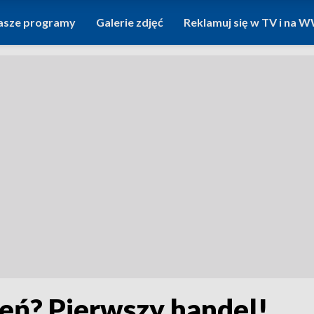
asze programy
Galerie zdjęć
Reklamuj się w TV i na
eń? Pierwszy handel!