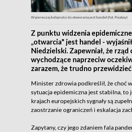
W pierwszej kolejności do otwierania jest handel (fot. Pixabay)
Z punktu widzenia epidemiczneg
„otwarcia" jest handel - wyjaśn
Niedzielski. Zapewniał, że rzą
wychodzące naprzeciw oczekiw
zarazem, że trudno przewidzieć
Minister zdrowia podkreślił, że choć 
sytuacja epidemiczna jest stabilna, to
krajach europejskich sygnały są zupełn
zaostrzanie ograniczeń i eskalacja za
Zapytany, czy jego zdaniem fala pand