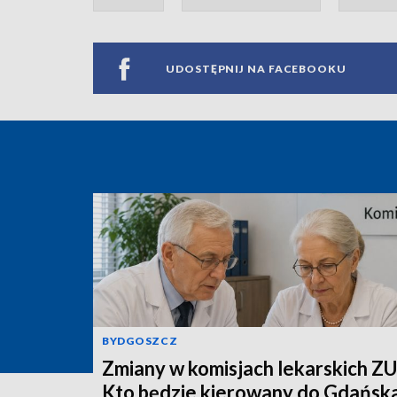
UDOSTĘPNIJ NA FACEBOOKU
BYDGOSZCZ
Zmiany w komisjach lekarskich ZU
Kto będzie kierowany do Gdańska