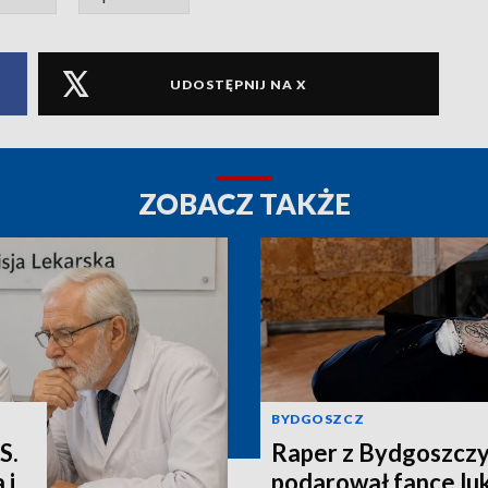
UDOSTĘPNIJ NA X
ZOBACZ TAKŻE
BYDGOSZCZ
S.
Raper z Bydgoszcz
 i
podarował fance lu