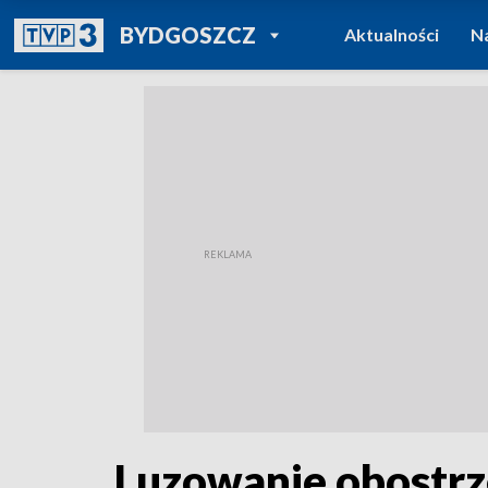
POWRÓT DO
BYDGOSZCZ
Aktualności
N
TVP REGIONY
Luzowanie obostrz