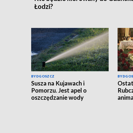
Łodzi?
BYDGOSZCZ
BYDGO
Susza na Kujawach i
Ostat
Pomorzu. Jest apel o
Rubcz
oszczędzanie wody
anima
stude
Koro