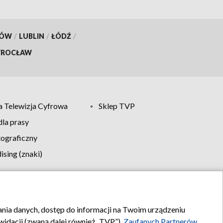
KÓW
/
LUBLIN
/
ŁÓDŹ
/
ROCŁAW
 Telewizja Cyfrowa
Sklep TVP
la prasy
tograficzny
sing (znaki)
klamy
Kontakt
rania danych, dostęp do informacji na Twoim urządzeniu
idacji (zwaną dalej również „TVP”),
Zaufanych Partnerów