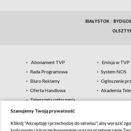
BIAŁYSTOK
/
BYDGO
OLSZTY
Abonament TVP
Emisja w TVP
Rada Programowa
System NOS
Biuro Reklamy
Ogłoszenie pr
Oferta Handlowa
Akademia Tele
Telegazeta ogłoszenia
Szanujemy Twoją prywatność
Regulamin TVP
Kliknij "Akceptuję i przechodzę do serwisu", aby wyrazić zg
końcowym i ich przechowywanie oraz na przetwarzanie Twoich