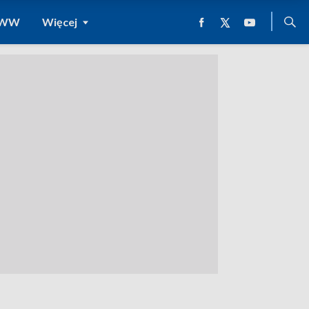
 WWW
Więcej