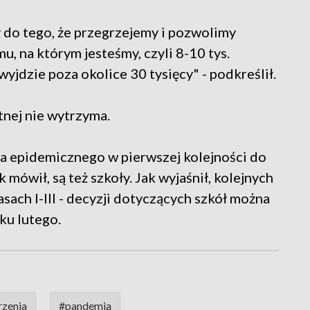
y do tego, że przegrzejemy i pozwolimy
u, na którym jesteśmy, czyli 8-10 tys.
wyjdzie poza okolice 30 tysięcy" - podkreślił.
tnej nie wytrzyma.
ia epidemicznego w pierwszej kolejności do
k mówił, są też szkoły. Jak wyjaśnił, kolejnych
asach I-III - decyzji dotyczących szkół można
ku lutego.
rzenia
#pandemia