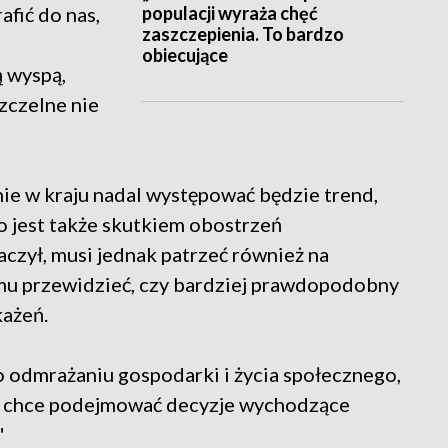
populacji wyraża chęć
afić do nas,
zaszczepienia. To bardzo
obiecujące
ą wyspą,
zczelne nie
nie w kraju nadal występować będzie trend,
 co jest także skutkiem obostrzeń
czył, musi jednak patrzeć również na
 mu przewidzieć, czy bardziej prawdopodobny
każeń.
o odmrażaniu gospodarki i życia społecznego,
li i chce podejmować decyzje wychodzące
"