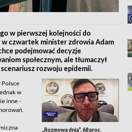
o w pierwszej kolejności do
ił w czwartek minister zdrowia Adam
d chce podejmować decyzje
aniom społecznym, ale tłumaczył
 scenariusz rozwoju epidemii.
w Polsce
 jednak w
ie inne -
chorowań.
emiczna
„Rozmowa dnia”. 68 proc.