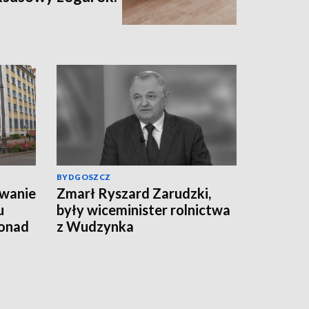
BYDGOSZCZ
wanie
Zmarł Ryszard Zarudzki,
u
były wiceminister rolnictwa
ponad
z Wudzynka