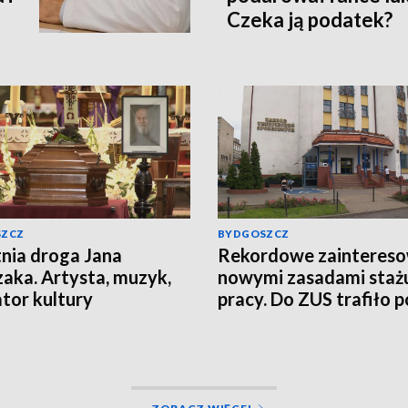
Czeka ją podatek?
SZCZ
BYDGOSZCZ
nia droga Jana
Rekordowe zaintereso
aka. Artysta, muzyk,
nowymi zasadami staż
tor kultury
pracy. Do ZUS trafiło 
nckiej spoczął w
800 tys. wniosków
nowie