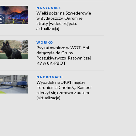
NA SYGNALE
Wielki pożar na Szwederowie
w Bydgoszczy. Ogromne
straty [wideo, zdjęcia,
aktualizacja]
WOJSKO
Psy ratownicze w WOT. Abi
dołączyła do Grupy
Poszukiwawczo-Ratowniczej
K9 w 8K-PBOT
NA DROGACH
Wypadek na DK91 między
Toruniem a Chełmżą. Kamper
zderzył się czołowo z autem
(aktualizacja)