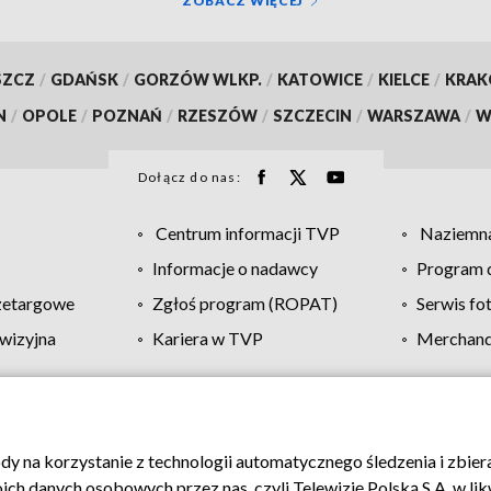
ZOBACZ WIĘCEJ
SZCZ
/
GDAŃSK
/
GORZÓW WLKP.
/
KATOWICE
/
KIELCE
/
KRA
N
/
OPOLE
/
POZNAŃ
/
RZESZÓW
/
SZCZECIN
/
WARSZAWA
/
W
Dołącz do nas:
Centrum informacji TVP
Naziemna
Informacje o nadawcy
Program d
zetargowe
Zgłoś program (ROPAT)
Serwis fo
wizyjna
Kariera w TVP
Merchandi
Polityka prywatności
Moje zgody
Pomoc
Biuro re
ody na korzystanie z technologii automatycznego śledzenia i zbie
 danych osobowych przez nas, czyli Telewizję Polską S.A. w likw