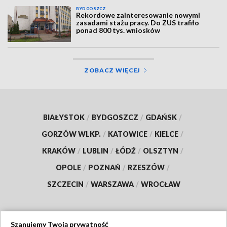
BYDGOSZCZ
Rekordowe zainteresowanie nowymi
zasadami stażu pracy. Do ZUS trafiło
ponad 800 tys. wniosków
ZOBACZ WIĘCEJ
BIAŁYSTOK
/
BYDGOSZCZ
/
GDAŃSK
/
GORZÓW WLKP.
/
KATOWICE
/
KIELCE
/
KRAKÓW
/
LUBLIN
/
ŁÓDŹ
/
OLSZTYN
/
OPOLE
/
POZNAŃ
/
RZESZÓW
/
SZCZECIN
/
WARSZAWA
/
WROCŁAW
Szanujemy Twoją prywatność