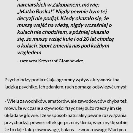
narciarskich w Zakopanem, mówię:
„Matko Boska!”. Nigdy pewnie bym tej
decyzji nie podjął. Kiedy okazało się, że
muszę wejść na wieżę, nigdy wcześniej o
kulach nie chodziłem, a później okazało
się, że muszę wziąć kule i od 20 lat chodzę
o kulach. Sport zmienia nas pod każdym
względem
- zaznacza Krzysztof Głombowicz.
Psycholodzy podkreślają ogromny wpływ aktywności na
ludzką psychikę. Ich zdaniem, ruch pomaga odświeżyć umysł.
- Wielu zawodników, amatorów, ale zawodowców chyba też,
mówi, że w czasie aktywności fizycznej dużo rzeczy im się
układa w głowie. I że w sposób naturalny pewne rozwiązania
przychodzą, pewne refleksje, przemyślenia, więc myślę sobie,
że to daje taką równowagę, balans – zwraca uwagę Martyna