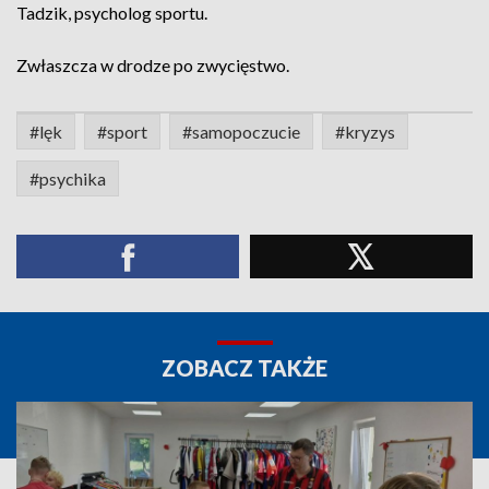
Tadzik, psycholog sportu.
Zwłaszcza w drodze po zwycięstwo.
#lęk
#sport
#samopoczucie
#kryzys
#psychika
ZOBACZ TAKŻE