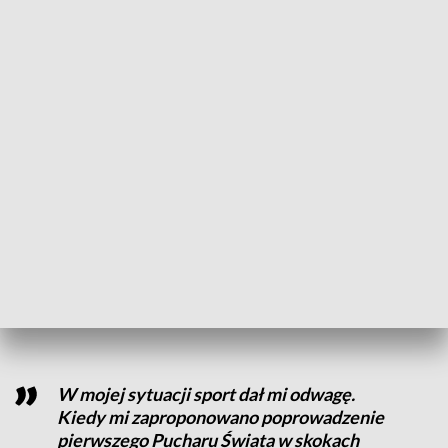
uczestniczyć, ale musi pokonać tę barierę wstydu, żeby nie
wstydziło się i nie bało się przy reszcie ćwiczyć i pokazać
swoich umiejętności – wskazuje Adam Michalak, trener
MUKS Tie Break Solec Kujawski.
ZOBACZ: Karate, fitness, czy kickboxing. Wachlarz
treningów on-line coraz bogatszy
Krzysztof Głombowicz w dzieciństwie zachorował na polio.
Choć ograniczyło to jego sprawność ruchową, nigdy nie
przeszkodziło w realizacji marzeń. Kiedyś jako sportowiec,
obecnie jako wieloletni komentator sportowy - ta droga nie
zawsze była usłana różami, ale - jak zaznacza bydgoszczanin
- nie ma barier nie do pokonania.
W mojej sytuacji sport dał mi odwagę.
Kiedy mi zaproponowano poprowadzenie
pierwszego Pucharu Świata w skokach