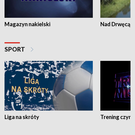
Magazyn nakielski
Nad Drwęcą
SPORT
Liga na skróty
Trening czyni 