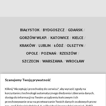
BIAŁYSTOK
/
BYDGOSZCZ
/
GDAŃSK
/
GORZÓW WLKP.
/
KATOWICE
/
KIELCE
/
KRAKÓW
/
LUBLIN
/
ŁÓDŹ
/
OLSZTYN
/
OPOLE
/
POZNAŃ
/
RZESZÓW
/
SZCZECIN
/
WARSZAWA
/
WROCŁAW
Szanujemy Twoją prywatność
Dołącz do nas:
Kliknij "Akceptuję i przechodzę do serwisu", aby wyrazić zgody na
korzystanie z technologii automatycznego śledzenia i zbierania danych,
TVP
dostęp do informacji na Twoim urządzeniu końcowym i ich
Abonament TVP
przechowywanie oraz na przetwarzanie Twoich danych osobowych przez
Regulamin TVP
nas, czyli Telewizję Polską S.A. w likwidacji (zwaną dalej również „TVP”),