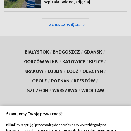
szpitala [wideo, zdjęcia]
ZOBACZ WIĘCEJ
BIAŁYSTOK
/
BYDGOSZCZ
/
GDAŃSK
/
GORZÓW WLKP.
/
KATOWICE
/
KIELCE
/
KRAKÓW
/
LUBLIN
/
ŁÓDŹ
/
OLSZTYN
/
OPOLE
/
POZNAŃ
/
RZESZÓW
/
SZCZECIN
/
WARSZAWA
/
WROCŁAW
Szanujemy Twoją prywatność
Dołącz do nas:
Kliknij "Akceptuję i przechodzę do serwisu", aby wyrazić zgody na
korzystanie z technologii automatycznego śledzenia i zbierania danych,