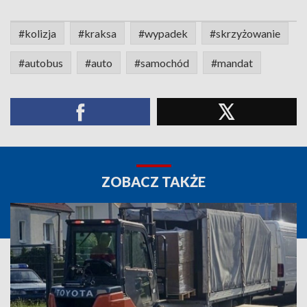
#kolizja
#kraksa
#wypadek
#skrzyżowanie
#autobus
#auto
#samochód
#mandat
ZOBACZ TAKŻE