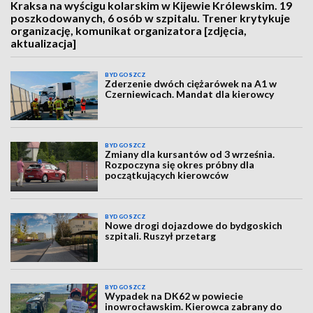
Kraksa na wyścigu kolarskim w Kijewie Królewskim. 19
poszkodowanych, 6 osób w szpitalu. Trener krytykuje
organizację, komunikat organizatora [zdjęcia,
aktualizacja]
BYDGOSZCZ
Zderzenie dwóch ciężarówek na A1 w
Czerniewicach. Mandat dla kierowcy
BYDGOSZCZ
Zmiany dla kursantów od 3 września.
Rozpoczyna się okres próbny dla
początkujących kierowców
BYDGOSZCZ
Nowe drogi dojazdowe do bydgoskich
szpitali. Ruszył przetarg
BYDGOSZCZ
Wypadek na DK62 w powiecie
inowrocławskim. Kierowca zabrany do