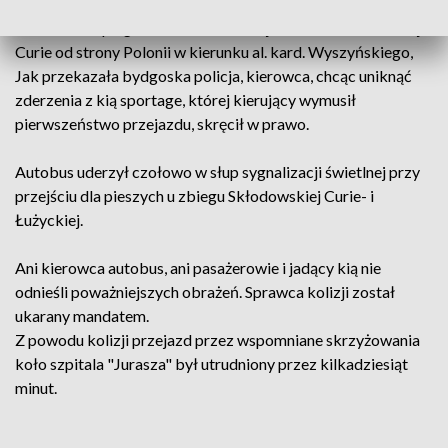
W czwartek po godz. 15:00 autobus jechał ul. Skłodowskiej-
Curie od strony Polonii w kierunku al. kard. Wyszyńskiego,
Jak przekazała bydgoska policja, kierowca, chcąc uniknąć
zderzenia z kią sportage, której kierujący wymusił
pierwszeństwo przejazdu, skręcił w prawo.
Autobus uderzył czołowo w słup sygnalizacji świetlnej przy
przejściu dla pieszych u zbiegu Skłodowskiej Curie- i
Łużyckiej.
Ani kierowca autobus, ani pasażerowie i jadący kią nie
odnieśli poważniejszych obrażeń. Sprawca kolizji został
ukarany mandatem.
Z powodu kolizji przejazd przez wspomniane skrzyżowania
koło szpitala "Jurasza" był utrudniony przez kilkadziesiąt
minut.