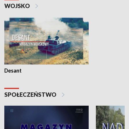
WOJSKO
Desant
SPOŁECZEŃSTWO