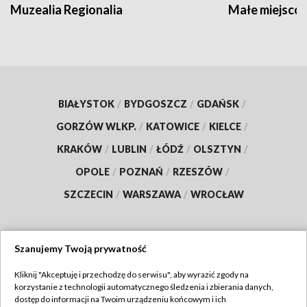
Muzealia Regionalia
Małe miejscow
BIAŁYSTOK
/
BYDGOSZCZ
/
GDAŃSK
/
GORZÓW WLKP.
/
KATOWICE
/
KIELCE
/
KRAKÓW
/
LUBLIN
/
ŁÓDŹ
/
OLSZTYN
/
OPOLE
/
POZNAŃ
/
RZESZÓW
/
SZCZECIN
/
WARSZAWA
/
WROCŁAW
Szanujemy Twoją prywatność
Dołącz do nas:
Kliknij "Akceptuję i przechodzę do serwisu", aby wyrazić zgody na
korzystanie z technologii automatycznego śledzenia i zbierania danych,
TVP
dostęp do informacji na Twoim urządzeniu końcowym i ich