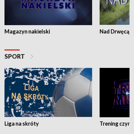
Magazyn nakielski
Nad Drwęcą
SPORT
Liga na skróty
Trening czyni 