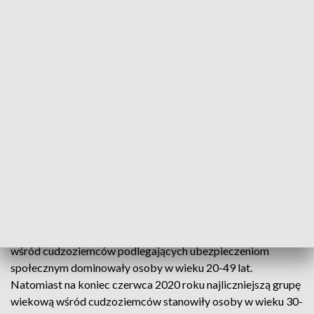
pochodzi z Ukrainy – 532,5 tys. osób. Na drugim miejscu są
Białorusini w liczbie 50,6 tys., a na trzecim Gruzini, których
jest 12,9 tys. osób.
W województwie kujawsko-pomorskim dominującą grupą są
obywatele Ukrainy, których jest 21 tys. Kolejni, co do liczby
są Białorusini (1034), obywatele Mołdawii (616) i Gruzji
(460). W naszym regionie pracują też obywatele Filipin,
Kolumbii, Australii czy Nigerii – dodaje rzeczniczka.
Co ciekawe, zdecydowanie więcej w ubezpieczeniu
społecznym jest mężczyzn niż kobiet. W pierwszym półroczu
2020 roku ich udział nieznacznie wzrósł – z 66,2% w grudniu
2019 r. do 67,2% w czerwcu 2020 roku. W latach 2015- 2019
wśród cudzoziemców podlegających ubezpieczeniom
społecznym dominowały osoby w wieku 20-49 lat.
Natomiast na koniec czerwca 2020 roku najliczniejszą grupę
wiekową wśród cudzoziemców stanowiły osoby w wieku 30-