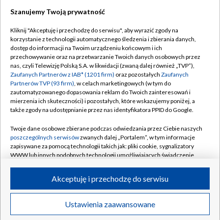
Szanujemy Twoją prywatność
Dołącz do nas:
Kliknij "Akceptuję i przechodzę do serwisu", aby wyrazić zgody na
korzystanie z technologii automatycznego śledzenia i zbierania danych,
TVP
dostęp do informacji na Twoim urządzeniu końcowym i ich
Abonament TVP
przechowywanie oraz na przetwarzanie Twoich danych osobowych przez
Regulamin TVP
nas, czyli Telewizję Polską S.A. w likwidacji (zwaną dalej również „TVP”),
Emisja w TVP
Polityka prywatności
Zaufanych Partnerów z IAB* (1201 firm)
oraz pozostałych
Zaufanych
Partnerów TVP (93 firm)
, w celach marketingowych (w tym do
Centrum informacji TVP
Moje zgody
zautomatyzowanego dopasowania reklam do Twoich zainteresowań i
mierzenia ich skuteczności) i pozostałych, które wskazujemy poniżej, a
Naziemna Telewizja Cyfrowa
Pomoc
także zgody na udostępnianie przez nas identyfikatora PPID do Google.
Sklep TVP
Biuro reklamy
Twoje dane osobowe zbierane podczas odwiedzania przez Ciebie naszych
Rada Programowa
Kontakt
poszczególnych serwisów
zwanych dalej „Portalem”, w tym informacje
zapisywane za pomocą technologii takich jak: pliki cookie, sygnalizatory
System NOS
WWW lub innych podobnych technologii umożliwiających świadczenie
dopasowanych i bezpiecznych usług, personalizację treści oraz reklam,
Informacje o nadawcy
Kanały
udostępnianie funkcji mediów społecznościowych oraz analizowanie
Akceptuję i przechodzę do serwisu
ruchu w Internecie.
Program dla prasy
©2026 Telewizja Polska S.A. w likwidacji
Biuro Reklamy
Twoje dane osobowe zbierane podczas odwiedzania przez Ciebie
Ustawienia zaawansowane
poszczególnych serwisów
na Portalu, takie jak adresy IP, identyfikatory
Ogłoszenie przetargowe
Twoich urządzeń końcowych i identyfikatory plików cookie, informacje o