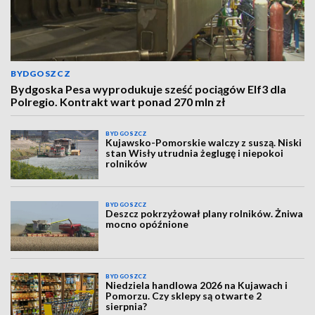
BYDGOSZCZ
Bydgoska Pesa wyprodukuje sześć pociągów Elf3 dla
Polregio. Kontrakt wart ponad 270 mln zł
BYDGOSZCZ
Kujawsko-Pomorskie walczy z suszą. Niski
stan Wisły utrudnia żeglugę i niepokoi
rolników
BYDGOSZCZ
Deszcz pokrzyżował plany rolników. Żniwa
mocno opóźnione
BYDGOSZCZ
Niedziela handlowa 2026 na Kujawach i
Pomorzu. Czy sklepy są otwarte 2
sierpnia?