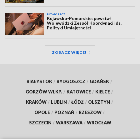
BYDGOSZCZ
Kujawsko-Pomorskie: powstał
Wojewódzki Zespół Koordynacji ds.
Polityki Umiejętności
ZOBACZ WIĘCEJ
BIAŁYSTOK
/
BYDGOSZCZ
/
GDAŃSK
/
GORZÓW WLKP.
/
KATOWICE
/
KIELCE
/
KRAKÓW
/
LUBLIN
/
ŁÓDŹ
/
OLSZTYN
/
OPOLE
/
POZNAŃ
/
RZESZÓW
/
SZCZECIN
/
WARSZAWA
/
WROCŁAW