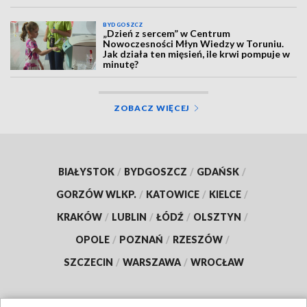
BYDGOSZCZ
„Dzień z sercem” w Centrum
Nowoczesności Młyn Wiedzy w Toruniu.
Jak działa ten mięsień, ile krwi pompuje w
minutę?
ZOBACZ WIĘCEJ
BIAŁYSTOK
/
BYDGOSZCZ
/
GDAŃSK
/
GORZÓW WLKP.
/
KATOWICE
/
KIELCE
/
KRAKÓW
/
LUBLIN
/
ŁÓDŹ
/
OLSZTYN
/
OPOLE
/
POZNAŃ
/
RZESZÓW
/
SZCZECIN
/
WARSZAWA
/
WROCŁAW