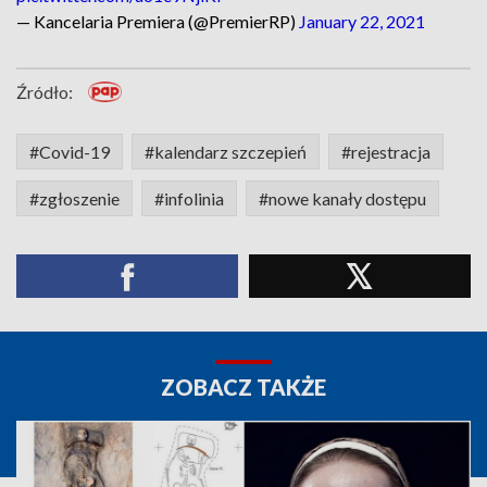
— Kancelaria Premiera (@PremierRP)
January 22, 2021
Źródło:
#Covid-19
#kalendarz szczepień
#rejestracja
#zgłoszenie
#infolinia
#nowe kanały dostępu
ZOBACZ TAKŻE