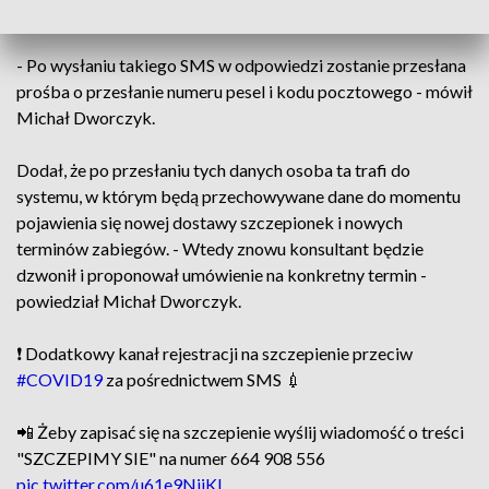
pod numer: 664908556.
- Po wysłaniu takiego SMS w odpowiedzi zostanie przesłana
prośba o przesłanie numeru pesel i kodu pocztowego - mówił
Michał Dworczyk.
Dodał, że po przesłaniu tych danych osoba ta trafi do
systemu, w którym będą przechowywane dane do momentu
pojawienia się nowej dostawy szczepionek i nowych
terminów zabiegów. - Wtedy znowu konsultant będzie
dzwonił i proponował umówienie na konkretny termin -
powiedział Michał Dworczyk.
❗️ Dodatkowy kanał rejestracji na szczepienie przeciw
#COVID19
za pośrednictwem SMS 💉
📲 Żeby zapisać się na szczepienie wyślij wiadomość o treści
"SZCZEPIMY SIE" na numer 664 908 556
pic.twitter.com/u61e9NjiKl