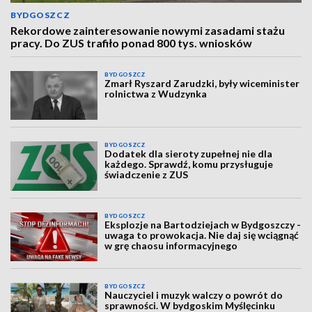
BYDGOSZCZ
Rekordowe zainteresowanie nowymi zasadami stażu
pracy. Do ZUS trafiło ponad 800 tys. wniosków
BYDGOSZCZ
Zmarł Ryszard Zarudzki, były wiceminister
rolnictwa z Wudzynka
BYDGOSZCZ
Dodatek dla sieroty zupełnej nie dla
każdego. Sprawdź, komu przysługuje
świadczenie z ZUS
BYDGOSZCZ
Eksplozje na Bartodziejach w Bydgoszczy -
uwaga to prowokacja. Nie daj się wciągnąć
w grę chaosu informacyjnego
BYDGOSZCZ
Nauczyciel i muzyk walczy o powrót do
sprawności. W bydgoskim Myślęcinku