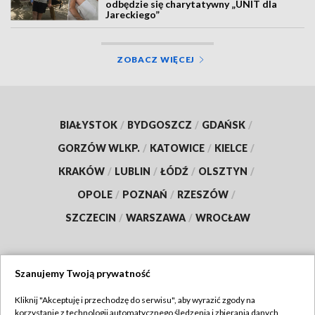
odbędzie się charytatywny „UNIT dla
Jareckiego”
ZOBACZ WIĘCEJ
BIAŁYSTOK
/
BYDGOSZCZ
/
GDAŃSK
/
GORZÓW WLKP.
/
KATOWICE
/
KIELCE
/
KRAKÓW
/
LUBLIN
/
ŁÓDŹ
/
OLSZTYN
/
OPOLE
/
POZNAŃ
/
RZESZÓW
/
SZCZECIN
/
WARSZAWA
/
WROCŁAW
Szanujemy Twoją prywatność
Dołącz do nas:
Kliknij "Akceptuję i przechodzę do serwisu", aby wyrazić zgody na
korzystanie z technologii automatycznego śledzenia i zbierania danych,